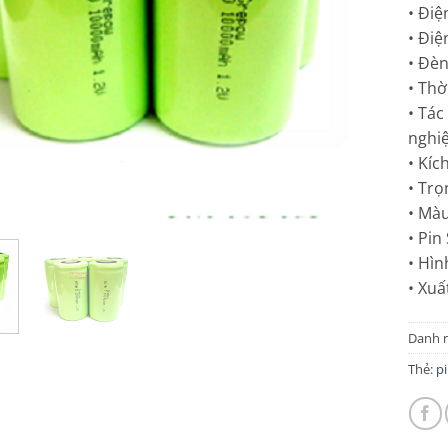
• Điệ
• Điệ
• Đèn
• Thờ
• Tác
nghi
• Kí
• Trọ
• Mà
• Pin
• Hìn
• Xuấ
Danh 
Thẻ:
pi