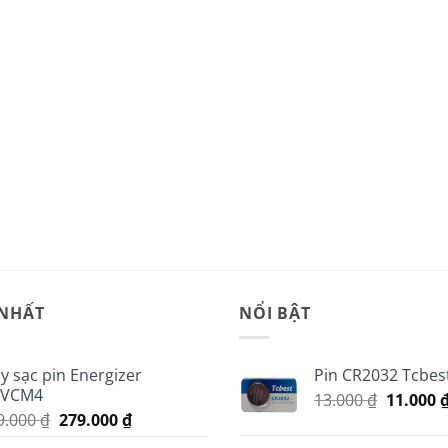
 NHẤT
NỔI BẬT
y sạc pin Energizer
Pin CR2032 Tcbest
VCM4
Giá
13.000
₫
11.000
Giá
Giá
9.000
₫
279.000
₫
gốc
gốc
hiện
là: