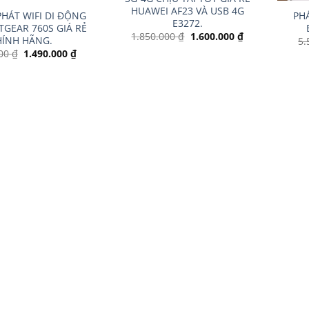
HUAWEI AF23 VÀ USB 4G
 PHÁT WIFI DI ĐỘNG
PHÁ
E3272.
TGEAR 760S GIÁ RẺ
Giá
Giá
1.850.000
₫
1.600.000
₫
HÍNH HÃNG.
5.
gốc
hiện
Giá
Giá
000
₫
1.490.000
₫
là:
tại
gốc
hiện
1.850.000 ₫.
là:
là:
tại
1.600.000 ₫.
1.800.000 ₫.
là:
1.490.000 ₫.