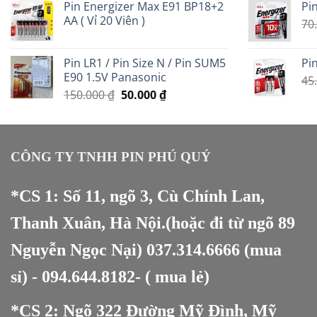
Pin Energizer Max E91 BP18+2
Pin
là:
tại
AA ( Vỉ 20 Viên )
350.000 ₫.
là:
70
200.000 ₫.
Pin LR1 / Pin Size N / Pin SUM5
Pin
E90 1.5V Panasonic
45
Giá
Giá
150.000
₫
50.000
₫
gốc
hiện
là:
tại
150.000 ₫.
là:
50.000 ₫.
CÔNG TY TNHH PIN PHÚ QUÝ
*CS 1: Số 11, ngõ 3, Cù Chính Lan,
Thanh Xuân, Hà Nội.(hoặc đi từ ngõ 89
Nguyễn Ngọc Nại)
037.314.6666
(mua
sỉ) -
094.644.8182
- ( mua lẻ)
*CS 2: Ngõ 322 Đường Mỹ Đình, Mỹ