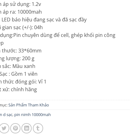
n áp sử dụng: 1.2v
n áp ra: 10000mah
 LED báo hiệu đang sạc và đã sạc đầy
i gian sạc (+/-): 04h
 dụng:Pin chuyên dùng để cell, ghép khối pin công
ệp
ch thước: 33*60mm
ng lượng: 200 g
u sắc: Màu xanh
 Sạc : Gồm 1 viên
h thức đóng gói: Vỉ 1
t xứ: chính hãng
mục:
Sản Phẩm Tham Khảo
n d sạc
,
pin nimh 10000mah