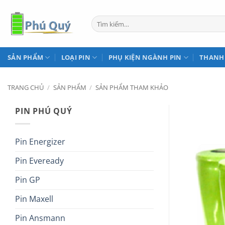
Bỏ
qua
Tìm
kiếm:
nội
dung
SẢN PHẨM
LOẠI PIN
PHỤ KIỆN NGÀNH PIN
THANH
TRANG CHỦ
/
SẢN PHẨM
/
SẢN PHẨM THAM KHẢO
PIN PHÚ QUÝ
Pin Energizer
Pin Eveready
Pin GP
Pin Maxell
Pin Ansmann