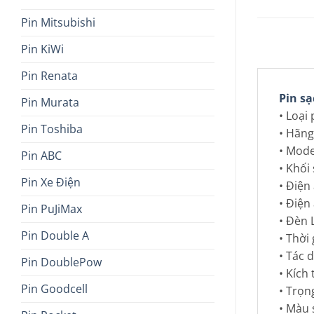
Pin Mitsubishi
Pin KiWi
Pin Renata
Pin s
Pin Murata
• Loại
Pin Toshiba
• Hãng
• Mod
Pin ABC
• Khối 
Pin Xe Điện
• Điện
• Điện
Pin PuJiMax
• Đèn 
Pin Double A
• Thời 
• Tác 
Pin DoublePow
• Kích
Pin Goodcell
• Trọn
• Màu 