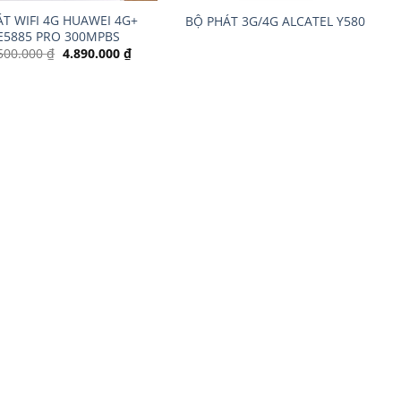
T WIFI 4G HUAWEI 4G+
BỘ PHÁT 3G/4G ALCATEL Y580
E5885 PRO 300MPBS
Giá
Giá
500.000
₫
4.890.000
₫
gốc
hiện
là:
tại
5.500.000 ₫.
là:
4.890.000 ₫.