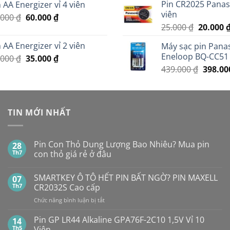
Pin CR2025 Panaso
 AA Energizer vỉ 4 viên
là:
tại
13.000 ₫
viên
Giá
Giá
.000
₫
60.000
299.000 ₫.
₫
là:
Giá
25.000
₫
20.000
gốc
hiện
279.000 ₫.
gốc
là:
tại
 AA Energizer vỉ 2 viên
Máy sạc pin Pana
là:
70.000 ₫.
là:
Eneloop BQ-CC51
Giá
Giá
.000
₫
35.000
₫
25.000 ₫
60.000 ₫.
gốc
hiện
Giá
439.000
₫
398.0
là:
tại
gốc
45.000 ₫.
là:
là:
35.000 ₫.
439.000
TIN MỚI NHẤT
Pin Con Thỏ Dung Lượng Bao Nhiêu? Mua pin
28
Th7
con thỏ giá rẻ ở đâu
Không
có
SMARTKEY Ô TÔ HẾT PIN BẤT NGỜ? PIN MAXELL
07
bình
luận
Th7
CR2032S Cao cấp
ở
Pin
ở
Chức năng bình luận bị tắt
Con
SMARTKEY
Thỏ
Ô
Dung
Pin GP LR44 Alkaline GPA76F-2C10 1,5V Vỉ 10
14
Lượng
TÔ
Th5
Viên