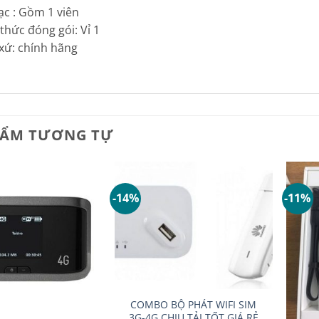
Sạc : Gồm 1 viên
 thức đóng gói: Vỉ 1
 xứ: chính hãng
HẨM TƯƠNG TỰ
-14%
-11%
+
COMBO BỘ PHÁT WIFI SIM
+
3G-4G CHỊU TẢI TỐT GIÁ RẺ