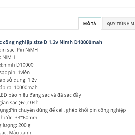
MÔ TẢ
QUY TRÌNH 
ạc công nghiệp size D 1.2v Nimh D10000mah
 pin sạc: Pin NiMH
: NIMH
el:nimh D10000
sạc pin: 1viên
 áp sử dụng: 1.2v
 áp ra: 10000mah
LED báo hiệu đang sạc và đã sạc đầy
gian sạc (+/-): 04h
dụng:Pin chuyên dùng để cell, ghép khối pin công nghiệp
 thước: 33*60mm
g lượng: 200 g
sắc: Màu xanh