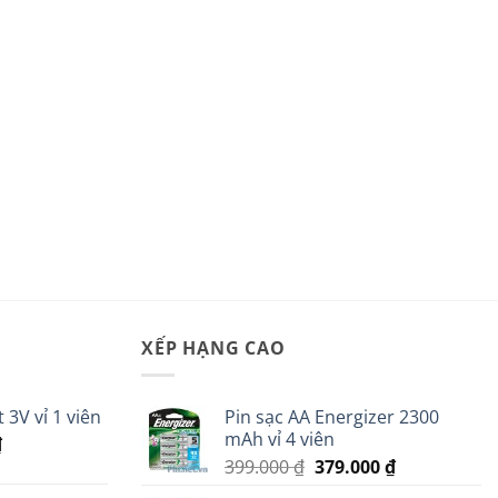
XẾP HẠNG CAO
 3V vỉ 1 viên
Pin sạc AA Energizer 2300
mAh vỉ 4 viên
Giá
₫
Giá
Giá
hiện
399.000
₫
379.000
₫
gốc
hiện
tại