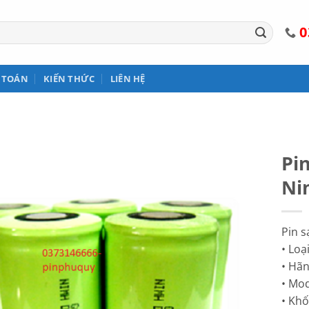
0
 TOÁN
KIẾN THỨC
LIÊN HỆ
Pin
Ni
Pin s
• Loạ
• Hã
• Mo
• Khố