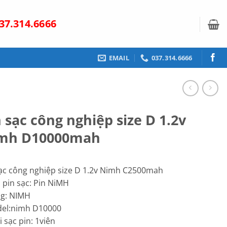
37.314.6666
EMAIL
037.314.6666
 sạc công nghiệp size D 1.2v
mh D10000mah
ạc công nghiệp size D 1.2v Nimh C2500mah
i pin sạc: Pin NiMH
ng: NIMH
del:nimh D10000
i sạc pin: 1viên