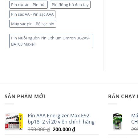
Pin cúc áo - Pin nút
Pin đồng hồ đeo tay
Pin sạc AA - Pin sạc AAA
Máy sạc pin - Bộ sạc pin
Pin Nuôi nguồn Pin Lithium Omron 3G2A9-
BAT08 Maxell
SẢN PHẨM MỚI
BÁN CHẠY
Pin AAA Energizer Max E92
Má
bp18+2 vỉ 20 viên chính hãng
CH
Giá
Giá
350.000
₫
200.000
₫
29
gốc
hiện