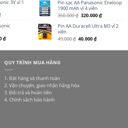
nic 3V vỉ 1
Pin sạc AA Panasonic Eneloop
là:
tại
.
là:
1900 mAh vỉ 4 viên
399.000 ₫.
là:
11.000 ₫.
Giá
₫
Giá
Giá
350.000
₫
320.000
₫
379.000 ₫.
hiện
gốc
hiện
sonic
Pin AA Duracell Ultra M3 vỉ 2
tại
là:
tại
viên
.
là:
350.000 ₫.
là:
Giá
00
₫
Giá
Giá
20.000 ₫.
49.000
₫
40.000
₫
320.000 ₫.
hiện
gốc
hiện
tại
là:
tại
 ₫.
là:
49.000 ₫.
là:
398.000 ₫.
QUY TRÌNH MUA HÀNG
40.000 ₫.
1. Đặt hàng và thanh toán
2. Vận chuyển, giao nhận hàng hóa
3. Đổi trả và hoàn tiền
4. Chính sách bảo hành