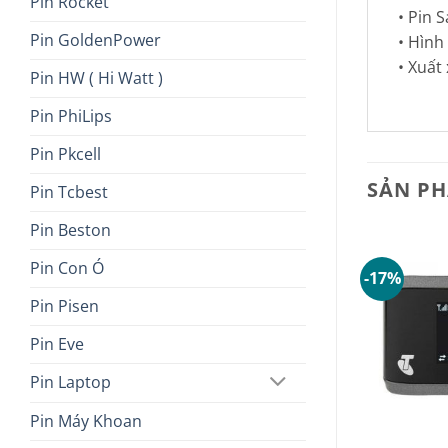
Pin Rocket
• Pin 
Pin GoldenPower
• Hình
• Xuất
Pin HW ( Hi Watt )
Pin PhiLips
Pin Pkcell
SẢN P
Pin Tcbest
Pin Beston
Pin Con Ó
-17%
Pin Pisen
Pin Eve
Pin Laptop
Pin Máy Khoan
+
+