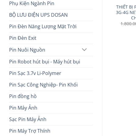
Phụ Kiện Ngành Pin
ire 800mah 3v
BỘ PHÁT WIFI TỪ SIM 3G/4G
THIẾT BỊ
geable
HUAWEI E5372S-32 TỐC ĐỘ
3G-4G NE
BỘ LƯU ĐIỆN UPS DOSAN
CAO 150 MBPS
C
1.800.
Pin Đèn Năng Lượng Mặt Trời
Pin Đèn Exit
Pin Nuôi Nguồn
Pin Robot hút bụi - Máy hút bụi
Pin Sạc 3.7v Li-Polymer
Pin Sạc Công Nghiệp- Pin Khối
Pin đồng hồ
Pin Máy Ảnh
Sạc Pin Máy Ảnh
Pin Máy Trợ Thính