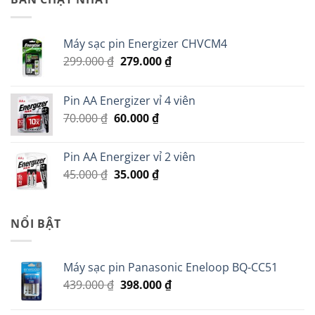
150.000 ₫.
là:
50.000 ₫.
Máy sạc pin Energizer CHVCM4
Giá
Giá
299.000
₫
279.000
₫
gốc
hiện
là:
tại
Pin AA Energizer vỉ 4 viên
299.000 ₫.
là:
Giá
Giá
70.000
₫
60.000
₫
279.000 ₫.
gốc
hiện
là:
tại
Pin AA Energizer vỉ 2 viên
70.000 ₫.
là:
Giá
Giá
45.000
₫
35.000
₫
60.000 ₫.
gốc
hiện
là:
tại
45.000 ₫.
là:
NỔI BẬT
35.000 ₫.
Máy sạc pin Panasonic Eneloop BQ-CC51
Giá
Giá
439.000
₫
398.000
₫
gốc
hiện
là:
tại