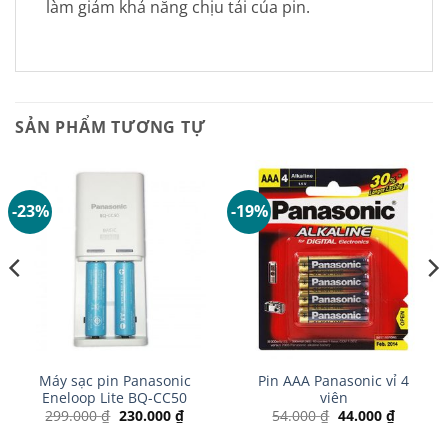
làm giảm khả năng chịu tải của pin.
SẢN PHẨM TƯƠNG TỰ
-23%
-19%
Máy sạc pin Panasonic
Pin AAA Panasonic vỉ 4
Eneloop Lite BQ-CC50
viên
Giá
Giá
Giá
Giá
299.000
₫
230.000
₫
54.000
₫
44.000
₫
gốc
hiện
gốc
hiện
là:
tại
là:
tại