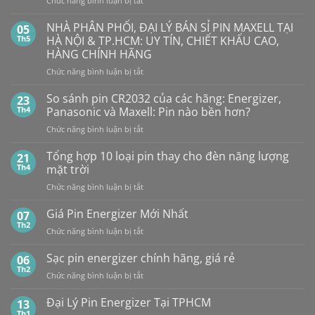
Chức năng bình luận bị tắt
PIN
Mua
Pin
pin
BẤT
con
GP
NHÀ PHÂN PHỐI, ĐẠI LÝ BÁN SỈ PIN MAXELL TẠI
NGỜ?
05
thỏ
LR44
PIN
Th5
HÀ NỘI & TP.HCM: UY TÍN, CHIẾT KHẤU CAO,
giá
Alkaline
rẻ
MAXELL
HÀNG CHÍNH HÃNG
ở
GPA76F-
CR2032S Cao
đâu
ở
Chức năng bình luận bị tắt
2C10
cấp
NHÀ
1,5V
PHÂN
Vỉ
So sánh pin CR2032 của các hãng: Energizer,
23
PHỐI,
10
Th4
Panasonic và Maxell: Pin nào bền hơn?
ĐẠI
Viên
ở
Chức năng bình luận bị tắt
LÝ
So
BÁN
sánh
Tổng hợp 10 loại pin thay cho đèn năng lượng
SỈ
21
pin
PIN
Th4
mặt trời
CR2032
MAXELL
ở
Chức năng bình luận bị tắt
của
TẠI
Tổng
các
HÀ
hợp
Giá Pin Energizer Mới Nhất
hãng:
07
NỘI
10
Energizer,
Th2
&
ở
Chức năng bình luận bị tắt
loại
Panasonic
TP.HCM:
Giá
pin
và
UY
Pin
Sạc pin energizer chính hãng, giá rẻ
06
thay
Maxell:
TÍN,
Energizer
Th2
cho
Pin
CHIẾT
ở
Chức năng bình luận bị tắt
Mới
đèn
nào
KHẤU
Sạc
Nhất
năng
bền
CAO,
pin
Đại Lý Pin Energizer Tại TPHCM
13
lượng
hơn?
HÀNG
energizer
Th1