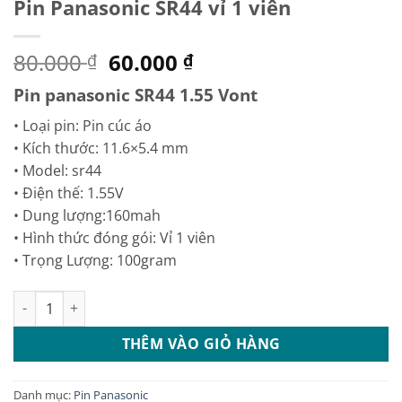
Pin Panasonic SR44 vỉ 1 viên
Giá
Giá
80.000
60.000
₫
₫
gốc
hiện
Pin panasonic SR44 1.55 Vont
là:
tại
80.000 ₫.
là:
• Loại pin: Pin cúc áo
60.000 ₫.
• Kích thước: 11.6×5.4 mm
• Model: sr44
• Điện thế: 1.55V
• Dung lượng:160mah
• Hình thức đóng gói: Vỉ 1 viên
• Trọng Lượng: 100gram
Pin Panasonic SR44 vỉ 1 viên số lượng
THÊM VÀO GIỎ HÀNG
Danh mục:
Pin Panasonic