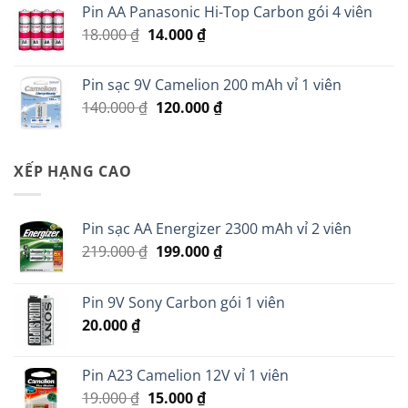
Pin AA Panasonic Hi-Top Carbon gói 4 viên
439.000 ₫.
là:
Giá
Giá
18.000
₫
14.000
₫
398.000 ₫.
gốc
hiện
là:
tại
Pin sạc 9V Camelion 200 mAh vỉ 1 viên
18.000 ₫.
là:
Giá
Giá
140.000
₫
120.000
₫
14.000 ₫.
gốc
hiện
là:
tại
140.000 ₫.
là:
XẾP HẠNG CAO
120.000 ₫.
Pin sạc AA Energizer 2300 mAh vỉ 2 viên
Giá
Giá
219.000
₫
199.000
₫
gốc
hiện
là:
tại
Pin 9V Sony Carbon gói 1 viên
219.000 ₫.
là:
20.000
₫
199.000 ₫.
Pin A23 Camelion 12V vỉ 1 viên
Giá
Giá
19.000
₫
15.000
₫