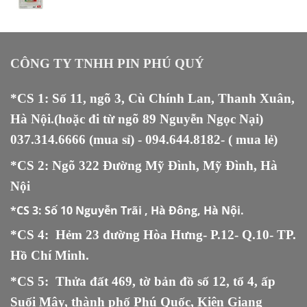
gốc
hiện
là:
tại
19.000 ₫.
là:
15.000 ₫.
CÔNG TY TNHH PIN PHÚ QUÝ
*CS 1: Số 11, ngõ 3, Cù Chính Lan, Thanh Xuân,
Hà Nội.(hoặc đi từ ngõ 89 Nguyễn Ngọc Nại)
037.314.6666
(mua sỉ) -
094.644.8182
- ( mua lẻ)
*CS 2: Ngõ 322 Đường Mỹ Đình, Mỹ Đình, Hà
Nội
*CS 3:
Số 10 Nguyễn Trãi , Hà Đông, Hà Nội.
*CS 4: Hẻm 23 đường Hòa Hưng- P.12- Q.10- TP.
Hồ Chí Minh.
*CS 5
:
Thửa đất 469, tờ bản đồ số 12, tổ 4, ấp
Suối Mây, thành phố Phú Quốc, Kiên Giang