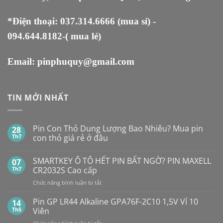
*Điện thoại:
037.314.6666
(mua sỉ) -
094.644.8182
-( mua lẻ)
Email:
pinphuquy@gmail.com
TIN MỚI NHẤT
Pin Con Thỏ Dung Lượng Bao Nhiêu? Mua pin
28
Th7
con thỏ giá rẻ ở đâu
Không
có
SMARTKEY Ô TÔ HẾT PIN BẤT NGỜ? PIN MAXELL
07
bình
luận
Th7
CR2032S Cao cấp
ở
Pin
ở
Chức năng bình luận bị tắt
Con
SMARTKEY
Thỏ
Ô
Dung
Pin GP LR44 Alkaline GPA76F-2C10 1,5V Vỉ 10
14
Lượng
TÔ
Th5
Viên
Bao
HẾT
Nhiêu?
ở