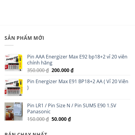
299.000 ₫.
là:
54.000 ₫.
là:
 ₫.
230.000 ₫.
44.000 ₫
SẢN PHẨM MỚI
Pin AAA Energizer Max E92 bp18+2 vỉ 20 viên
chính hãng
Giá
Giá
350.000
₫
200.000
₫
gốc
hiện
Pin Energizer Max E91 BP18+2 AA ( Vỉ 20 Viên
là:
tại
)
350.000 ₫.
là:
200.000 ₫.
Pin LR1 / Pin Size N / Pin SUM5 E90 1.5V
Panasonic
Giá
Giá
150.000
₫
50.000
₫
gốc
hiện
là:
tại
BÁN CHẠY NHẤT