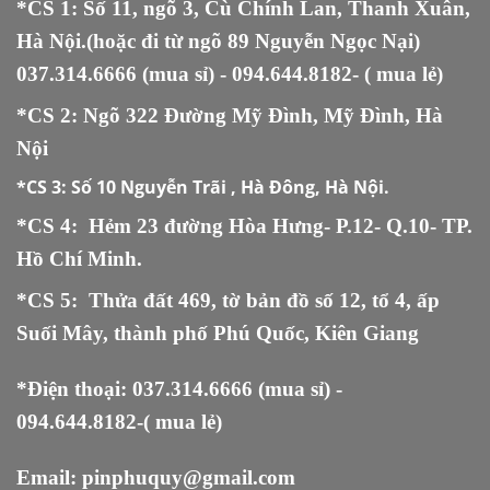
*CS 1: Số 11, ngõ 3, Cù Chính Lan, Thanh Xuân,
Hà Nội.(hoặc đi từ ngõ 89 Nguyễn Ngọc Nại)
037.314.6666
(mua sỉ) -
094.644.8182
- ( mua lẻ)
*CS 2: Ngõ 322 Đường Mỹ Đình, Mỹ Đình, Hà
Nội
*CS 3:
Số 10 Nguyễn Trãi , Hà Đông, Hà Nội.
*CS 4: Hẻm 23 đường Hòa Hưng- P.12- Q.10- TP.
Hồ Chí Minh.
*CS 5
:
Thửa đất 469, tờ bản đồ số 12, tổ 4, ấp
Suối Mây, thành phố Phú Quốc, Kiên Giang
*Điện thoại:
037.314.6666
(mua sỉ) -
094.644.8182
-( mua lẻ)
Email:
pinphuquy@gmail.com