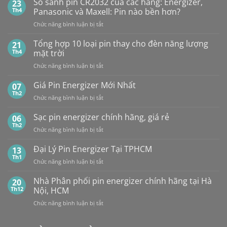
So sánh pin CR2032 của các hãng: Energizer,
23
PHỐI,
10
Th4
Panasonic và Maxell: Pin nào bền hơn?
ĐẠI
Viên
ở
Chức năng bình luận bị tắt
LÝ
So
BÁN
sánh
Tổng hợp 10 loại pin thay cho đèn năng lượng
SỈ
21
pin
PIN
Th4
mặt trời
CR2032
MAXELL
ở
Chức năng bình luận bị tắt
của
TẠI
Tổng
các
HÀ
hợp
Giá Pin Energizer Mới Nhất
hãng:
07
NỘI
10
Energizer,
Th2
&
ở
Chức năng bình luận bị tắt
loại
Panasonic
TP.HCM:
Giá
pin
và
UY
Pin
Sạc pin energizer chính hãng, giá rẻ
06
thay
Maxell:
TÍN,
Energizer
Th2
cho
Pin
CHIẾT
ở
Chức năng bình luận bị tắt
Mới
đèn
nào
KHẤU
Sạc
Nhất
năng
bền
CAO,
pin
Đại Lý Pin Energizer Tại TPHCM
13
lượng
hơn?
HÀNG
energizer
Th1
mặt
ở
Chức năng bình luận bị tắt
CHÍNH
chính
trời
Đại
HÃNG
hãng,
Lý
Nhà Phân phối pin energizer chính hãng tại Hà
20
giá
Pin
Th12
Nội, HCM
rẻ
Energizer
ở
Chức năng bình luận bị tắt
Tại
Nhà
TPHCM
Phân