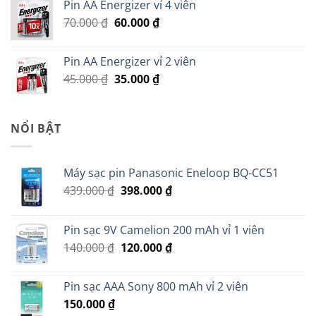
Pin AA Energizer vỉ 4 viên
299.000 ₫.
là:
Giá
Giá
70.000
₫
60.000
₫
279.000 ₫.
gốc
hiện
là:
tại
Pin AA Energizer vỉ 2 viên
70.000 ₫.
là:
Giá
Giá
45.000
₫
35.000
₫
60.000 ₫.
gốc
hiện
là:
tại
45.000 ₫.
là:
NỔI BẬT
35.000 ₫.
Máy sạc pin Panasonic Eneloop BQ-CC51
Giá
Giá
439.000
₫
398.000
₫
gốc
hiện
là:
tại
Pin sạc 9V Camelion 200 mAh vỉ 1 viên
439.000 ₫.
là:
Giá
Giá
140.000
₫
120.000
₫
398.000 ₫.
gốc
hiện
là:
tại
Pin sạc AAA Sony 800 mAh vỉ 2 viên
140.000 ₫.
là:
150.000
₫
120.000 ₫.