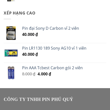
XẾP HẠNG CAO
Pin đại Sony D Carbon vỉ 2 viên
40.000
₫
Pin LR1130 189 Sony AG10 vỉ 1 viên
40.000
₫
Pin AAA Tcbest Carbon gói 2 viên
Giá
Giá
8.000
₫
4.000
₫
gốc
hiện
là:
tại
8.000 ₫.
là:
4.000 ₫.
CÔNG TY TNHH PIN PHÚ QUÝ