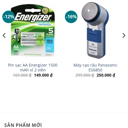
-12%
-16%
Pin sạc AA Energizer 1500
Máy cạo râu Panasonic
mAh vỉ 2 viên
ES6850
Giá
Giá
Giá
Giá
169.000
₫
149.000
₫
299.000
₫
250.000
₫
gốc
hiện
gốc
hiện
là:
tại
là:
tại
169.000 ₫.
là:
299.000 ₫.
là:
00 ₫.
149.000 ₫.
250.00
SẢN PHẨM MỚI