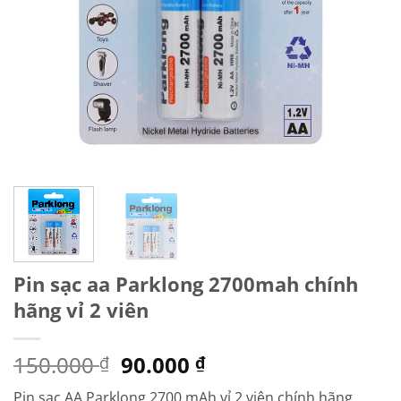
Pin sạc aa Parklong 2700mah chính
hãng vỉ 2 viên
Giá
Giá
150.000
90.000
₫
₫
gốc
hiện
Pin sạc AA Parklong 2700 mAh vỉ 2 viên chính hãng