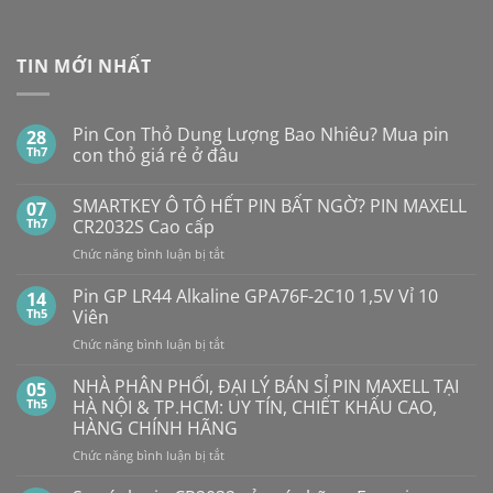
TIN MỚI NHẤT
Pin Con Thỏ Dung Lượng Bao Nhiêu? Mua pin
28
Th7
con thỏ giá rẻ ở đâu
Không
có
SMARTKEY Ô TÔ HẾT PIN BẤT NGỜ? PIN MAXELL
07
bình
luận
Th7
CR2032S Cao cấp
ở
Pin
ở
Chức năng bình luận bị tắt
Con
SMARTKEY
Thỏ
Ô
Dung
Pin GP LR44 Alkaline GPA76F-2C10 1,5V Vỉ 10
14
Lượng
TÔ
Th5
Viên
Bao
HẾT
Nhiêu?
ở
Chức năng bình luận bị tắt
PIN
Mua
Pin
pin
BẤT
con
GP
NHÀ PHÂN PHỐI, ĐẠI LÝ BÁN SỈ PIN MAXELL TẠI
NGỜ?
05
thỏ
LR44
PIN
Th5
HÀ NỘI & TP.HCM: UY TÍN, CHIẾT KHẤU CAO,
giá
Alkaline
rẻ
MAXELL
HÀNG CHÍNH HÃNG
ở
GPA76F-
CR2032S Cao
đâu
ở
Chức năng bình luận bị tắt
2C10
cấp
NHÀ
1,5V
PHÂN
Vỉ