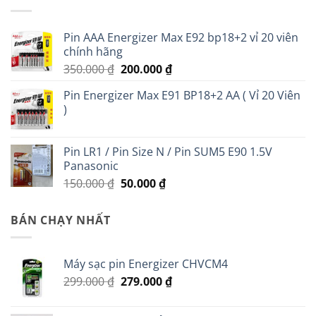
Pin AAA Energizer Max E92 bp18+2 vỉ 20 viên
chính hãng
Giá
Giá
350.000
₫
200.000
₫
gốc
hiện
Pin Energizer Max E91 BP18+2 AA ( Vỉ 20 Viên
là:
tại
)
350.000 ₫.
là:
200.000 ₫.
Pin LR1 / Pin Size N / Pin SUM5 E90 1.5V
Panasonic
Giá
Giá
150.000
₫
50.000
₫
gốc
hiện
là:
tại
BÁN CHẠY NHẤT
150.000 ₫.
là:
50.000 ₫.
Máy sạc pin Energizer CHVCM4
Giá
Giá
299.000
₫
279.000
₫
gốc
hiện
là:
tại