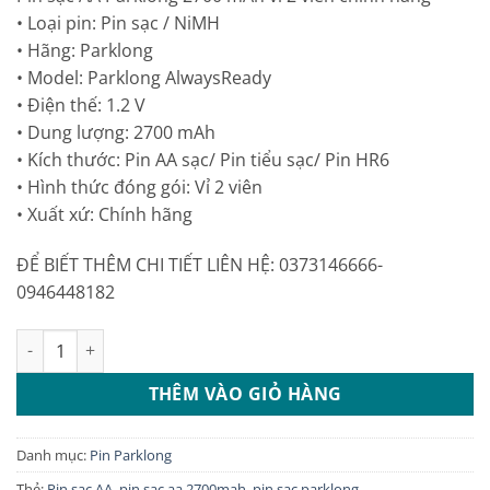
là:
tại
• Loại pin: Pin sạc / NiMH
150.000 ₫.
là:
• Hãng: Parklong
90.000 ₫.
• Model: Parklong AlwaysReady
• Điện thế: 1.2 V
• Dung lượng: 2700 mAh
• Kích thước: Pin AA sạc/ Pin tiểu sạc/ Pin HR6
• Hình thức đóng gói: Vỉ 2 viên
• Xuất xứ: Chính hãng
ĐỂ BIẾT THÊM CHI TIẾT LIÊN HỆ: 0373146666-
0946448182
Pin sạc aa Parklong 2700mah chính hãng vỉ 2 viên số lượng
THÊM VÀO GIỎ HÀNG
Danh mục:
Pin Parklong
Thẻ:
Pin sạc AA
,
pin sạc aa 2700mah
,
pin sạc parklong