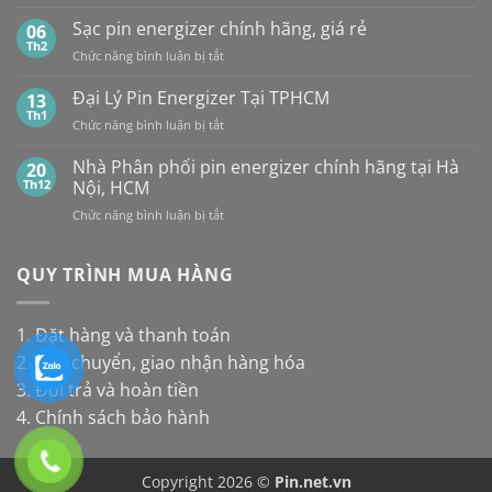
Giá
pin
và
UY
Pin
Sạc pin energizer chính hãng, giá rẻ
06
thay
Maxell:
TÍN,
Energizer
Th2
cho
Pin
CHIẾT
ở
Chức năng bình luận bị tắt
Mới
đèn
nào
KHẤU
Sạc
Nhất
năng
bền
CAO,
pin
Đại Lý Pin Energizer Tại TPHCM
13
lượng
hơn?
HÀNG
energizer
Th1
mặt
ở
Chức năng bình luận bị tắt
CHÍNH
chính
trời
Đại
HÃNG
hãng,
Lý
Nhà Phân phối pin energizer chính hãng tại Hà
20
giá
Pin
Th12
Nội, HCM
rẻ
Energizer
ở
Chức năng bình luận bị tắt
Tại
Nhà
TPHCM
Phân
phối
QUY TRÌNH MUA HÀNG
pin
energizer
chính
1. Đặt hàng và thanh toán
hãng
2. Vận chuyển, giao nhận hàng hóa
tại
Hà
3. Đổi trả và hoàn tiền
Nội,
4. Chính sách bảo hành
HCM
Copyright 2026 ©
Pin.net.vn