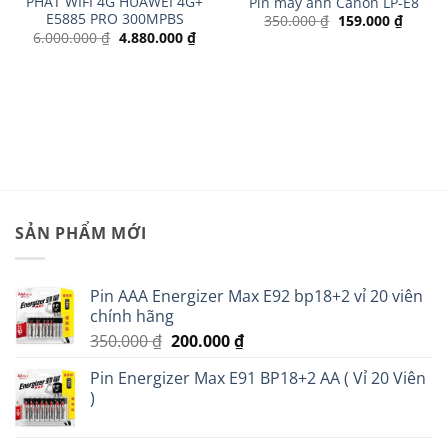
PHÁT WIFI 4G HUAWEI 4G+
Pin máy ảnh Canon LP-E8
E5885 PRO 300MPBS
Giá
Giá
350.000
₫
159.000
₫
gốc
hiện
Giá
Giá
6.000.000
₫
4.880.000
₫
là:
tại
gốc
hiện
350.000 ₫.
là:
là:
tại
159.00
6.000.000 ₫.
là:
n
4.880.000 ₫.
99.000 ₫.
SẢN PHẨM MỚI
Pin AAA Energizer Max E92 bp18+2 vỉ 20 viên
chính hãng
Giá
Giá
350.000
₫
200.000
₫
gốc
hiện
Pin Energizer Max E91 BP18+2 AA ( Vỉ 20 Viên
là:
tại
)
350.000 ₫.
là:
200.000 ₫.