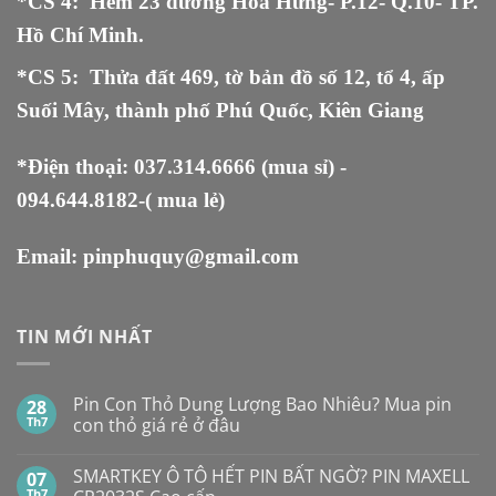
*CS 4: Hẻm 23 đường Hòa Hưng- P.12- Q.10- TP.
Hồ Chí Minh.
*CS 5
:
Thửa đất 469, tờ bản đồ số 12, tổ 4, ấp
Suối Mây, thành phố Phú Quốc, Kiên Giang
*Điện thoại:
037.314.6666
(mua sỉ) -
094.644.8182
-( mua lẻ)
Email:
pinphuquy@gmail.com
TIN MỚI NHẤT
Pin Con Thỏ Dung Lượng Bao Nhiêu? Mua pin
28
Th7
con thỏ giá rẻ ở đâu
Không
có
SMARTKEY Ô TÔ HẾT PIN BẤT NGỜ? PIN MAXELL
07
bình
luận
Th7