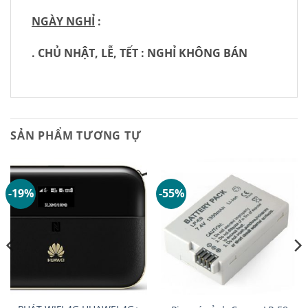
NGÀY NGHỈ
:
. CHỦ NHẬT, LỄ, TẾT : NGHỈ KHÔNG BÁN
SẢN PHẨM TƯƠNG TỰ
-19%
-55%