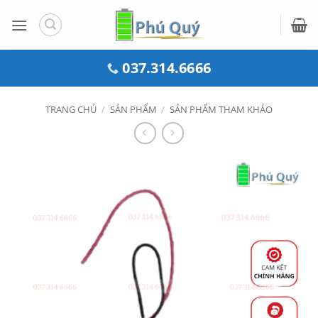
Bỏ
qua
nội
dung
037.314.6666
TRANG CHỦ
/
SẢN PHẨM
/
SẢN PHẨM THAM KHẢO