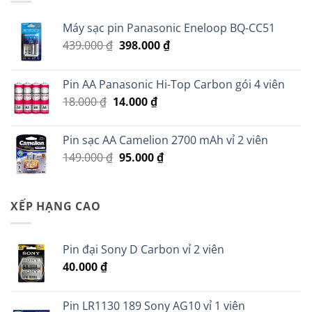
Máy sạc pin Panasonic Eneloop BQ-CC51
Giá
Giá
439.000
₫
398.000
₫
gốc
hiện
là:
tại
Pin AA Panasonic Hi-Top Carbon gói 4 viên
439.000 ₫.
là:
Giá
Giá
18.000
₫
14.000
₫
398.000 ₫.
gốc
hiện
là:
tại
Pin sạc AA Camelion 2700 mAh vỉ 2 viên
18.000 ₫.
là:
Giá
Giá
149.000
₫
95.000
₫
14.000 ₫.
gốc
hiện
là:
tại
149.000 ₫.
là:
XẾP HẠNG CAO
95.000 ₫.
Pin đại Sony D Carbon vỉ 2 viên
40.000
₫
Pin LR1130 189 Sony AG10 vỉ 1 viên