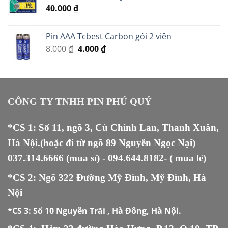
40.000
₫
Pin AAA Tcbest Carbon gói 2 viên
Giá
Giá
8.000
₫
4.000
₫
gốc
hiện
là:
tại
8.000 ₫.
là:
4.000 ₫.
CÔNG TY TNHH PIN PHÚ QUÝ
*CS 1: Số 11, ngõ 3, Cù Chính Lan, Thanh Xuân,
Hà Nội.(hoặc đi từ ngõ 89 Nguyễn Ngọc Nại)
037.314.6666
(mua sỉ) -
094.644.8182
- ( mua lẻ)
*CS 2: Ngõ 322 Đường Mỹ Đình, Mỹ Đình, Hà
Nội
*CS 3:
Số 10 Nguyễn Trãi , Hà Đông, Hà Nội.