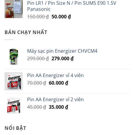
Pin LR1 / Pin Size N / Pin SUM5 E90 1.5V
Panasonic
Giá
Giá
150.000
₫
50.000
₫
gốc
hiện
là:
tại
BÁN CHẠY NHẤT
150.000 ₫.
là:
50.000 ₫.
Máy sạc pin Energizer CHVCM4
Giá
Giá
299.000
₫
279.000
₫
gốc
hiện
là:
tại
Pin AA Energizer vỉ 4 viên
299.000 ₫.
là:
Giá
Giá
70.000
₫
60.000
₫
279.000 ₫.
gốc
hiện
là:
tại
Pin AA Energizer vỉ 2 viên
70.000 ₫.
là:
Giá
Giá
45.000
₫
35.000
₫
60.000 ₫.
gốc
hiện
là:
tại
45.000 ₫.
là:
NỔI BẬT
35.000 ₫.