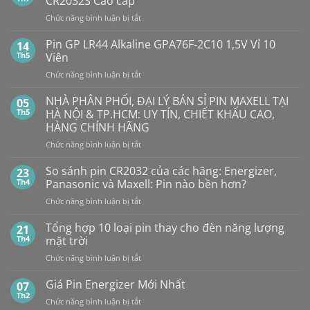
CR2032S Cao cấp
ở
Pin
ở
Chức năng bình luận bị tắt
Con
SMARTKEY
Thỏ
Ô
Dung
Pin GP LR44 Alkaline GPA76F-2C10 1,5V Vỉ 10
14
Lượng
TÔ
Th5
Viên
Bao
HẾT
Nhiêu?
ở
Chức năng bình luận bị tắt
PIN
Mua
Pin
pin
BẤT
con
GP
NHÀ PHÂN PHỐI, ĐẠI LÝ BÁN SỈ PIN MAXELL TẠI
NGỜ?
05
thỏ
LR44
PIN
Th5
HÀ NỘI & TP.HCM: UY TÍN, CHIẾT KHẤU CAO,
giá
Alkaline
rẻ
MAXELL
HÀNG CHÍNH HÃNG
ở
GPA76F-
CR2032S Cao
đâu
ở
Chức năng bình luận bị tắt
2C10
cấp
NHÀ
1,5V
PHÂN
Vỉ
So sánh pin CR2032 của các hãng: Energizer,
23
PHỐI,
10
Th4
Panasonic và Maxell: Pin nào bền hơn?
ĐẠI
Viên
ở
Chức năng bình luận bị tắt
LÝ
So
BÁN
sánh
Tổng hợp 10 loại pin thay cho đèn năng lượng
SỈ
21
pin
PIN
Th4
mặt trời
CR2032
MAXELL
ở
Chức năng bình luận bị tắt
của
TẠI
Tổng
các
HÀ
hợp
Giá Pin Energizer Mới Nhất
hãng:
07
NỘI
10
Energizer,
Th2
&
ở
Chức năng bình luận bị tắt
loại
Panasonic
TP.HCM: