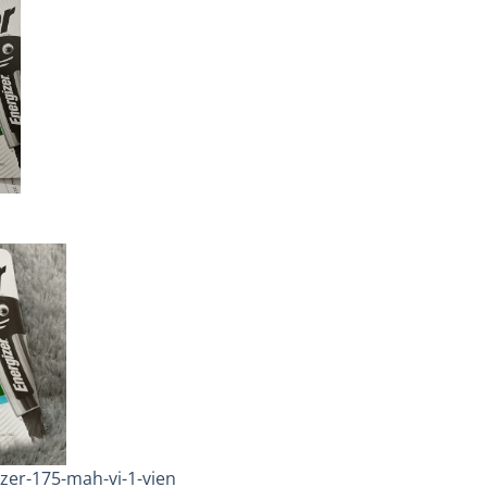
izer-175-mah-vi-1-vien