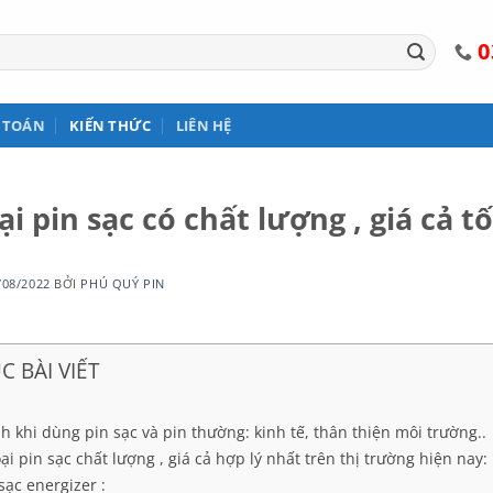
0
 TOÁN
KIẾN THỨC
LIÊN HỆ
ại pin sạc có chất lượng , giá cả t
/08/2022
BỞI
PHÚ QUÝ PIN
 BÀI VIẾT
h khi dùng pin sạc và pin thường: kinh tế, thân thiện môi trường..
oại pin sạc chất lượng , giá cả hợp lý nhất trên thị trường hiện nay:
sạc energizer :