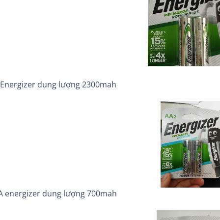
A Energizer dung lượng 2300mah
AA energizer dung lượng 700mah