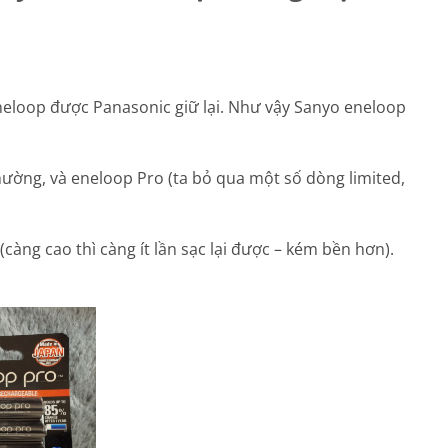
eneloop được Panasonic giữ lại. Như vậy Sanyo eneloop
hường, và eneloop Pro (ta bỏ qua một số dòng limited,
càng cao thì càng ít lần sạc lại được – kém bền hơn).