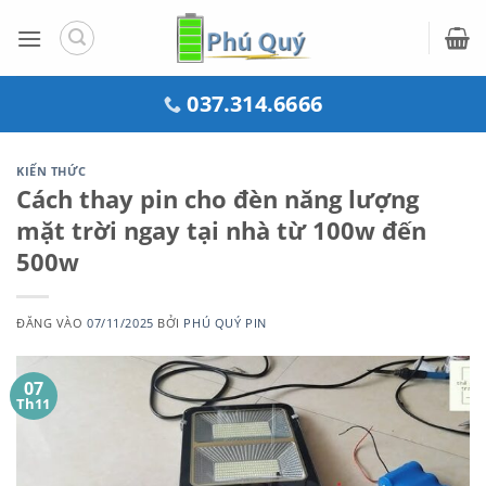
Bỏ
qua
nội
dung
037.314.6666
KIẾN THỨC
Cách thay pin cho đèn năng lượng
mặt trời ngay tại nhà từ 100w đến
500w
ĐĂNG VÀO
07/11/2025
BỞI
PHÚ QUÝ PIN
07
Th11