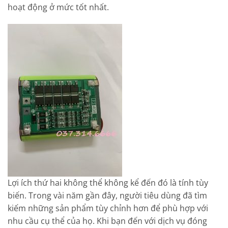
hoạt động ở mức tốt nhất.
Lợi ích thứ hai không thể không kể đến đó là tính tùy
biến. Trong vài năm gần đây, người tiêu dùng đã tìm
kiếm những sản phẩm tùy chỉnh hơn để phù hợp với
nhu cầu cụ thể của họ. Khi bạn đến với dịch vụ đóng