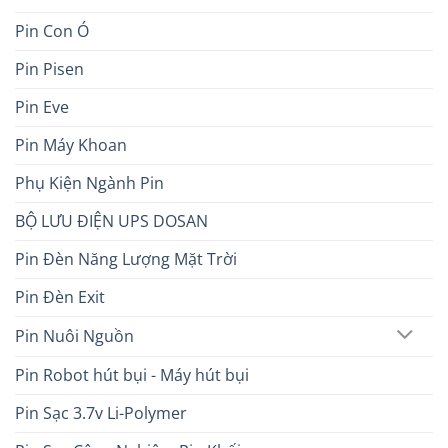
Pin Con Ó
Pin Pisen
Pin Eve
Pin Máy Khoan
Phụ Kiện Ngành Pin
BỘ LƯU ĐIỆN UPS DOSAN
Pin Đèn Năng Lượng Mặt Trời
Pin Đèn Exit
Pin Nuôi Nguồn
Pin Robot hút bụi - Máy hút bụi
Pin Sạc 3.7v Li-Polymer