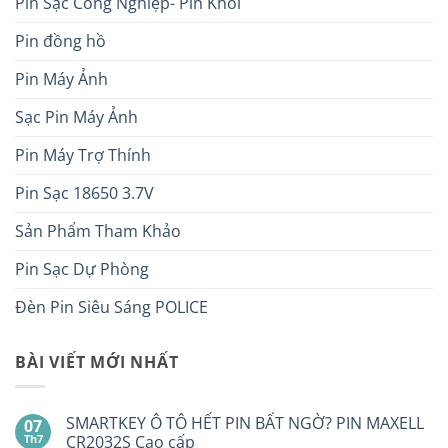
Pin Sạc Công Nghiệp- Pin Khối
Pin đồng hồ
Pin Máy Ảnh
Sạc Pin Máy Ảnh
Pin Máy Trợ Thính
Pin Sạc 18650 3.7V
Sản Phẩm Tham Khảo
Pin Sạc Dự Phòng
Đèn Pin Siêu Sáng POLICE
BÀI VIẾT MỚI NHẤT
SMARTKEY Ô TÔ HẾT PIN BẤT NGỜ? PIN MAXELL
07
Th7
CR2032S Cao cấp