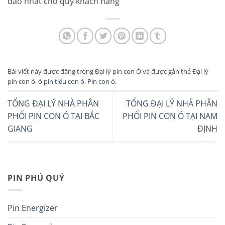
đáo nhất cho quý khách hàng
Bài viết này được đăng trong
Đại lý pin con Ó
và được gắn thẻ
Đại lý
pin con ó
,
ó pin tiểu con ó
,
Pin con ó
.
TỔNG ĐẠI LÝ NHÀ PHÂN
TỔNG ĐẠI LÝ NHÀ PHÂN
PHỐI PIN CON Ó TẠI BẮC
PHỐI PIN CON Ó TẠI NAM
GIANG
ĐỊNH
PIN PHÚ QUÝ
Pin Energizer