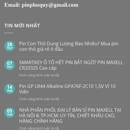
Email:
pinphuquy@gmail.com
TIN MỚI NHẤT
Pin Con Thỏ Dung Lượng Bao Nhiêu? Mua pin
28
Th7
con thỏ giá rẻ ở đâu
Không
có
SMARTKEY Ô TÔ HẾT PIN BẤT NGỜ? PIN MAXELL
07
bình
luận
Th7
CR2032S Cao cấp
ở
Pin
ở
Chức năng bình luận bị tắt
Con
SMARTKEY
Thỏ
Ô
Dung
Pin GP LR44 Alkaline GPA76F-2C10 1,5V Vỉ 10
14
Lượng
TÔ
Th5
Viên
Bao
HẾT
Nhiêu?
ở
Chức năng bình luận bị tắt
PIN
Mua
Pin
pin
BẤT
con
GP
NHÀ PHÂN PHỐI, ĐẠI LÝ BÁN SỈ PIN MAXELL TẠI
NGỜ?
05
thỏ
LR44
PIN
Th5
HÀ NỘI & TP.HCM: UY TÍN, CHIẾT KHẤU CAO,
giá
Alkaline
rẻ
MAXELL
HÀNG CHÍNH HÃNG
ở
GPA76F-
CR2032S Cao
đâu
ở
Chức năng bình luận bị tắt
2C10
cấp