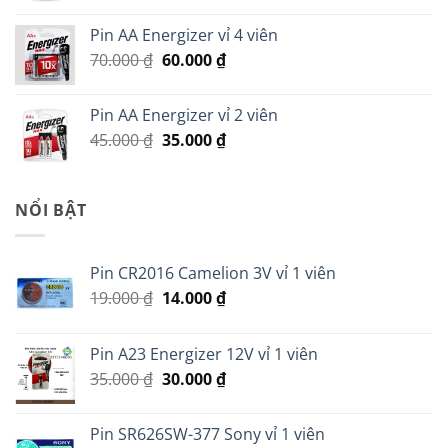
là:
tại
Pin AA Energizer vỉ 4 viên
299.000 ₫.
là:
Giá
Giá
70.000
₫
60.000
₫
279.000 ₫.
gốc
hiện
là:
tại
Pin AA Energizer vỉ 2 viên
70.000 ₫.
là:
Giá
Giá
45.000
₫
35.000
₫
60.000 ₫.
gốc
hiện
là:
tại
45.000 ₫.
là:
NỔI BẬT
35.000 ₫.
Pin CR2016 Camelion 3V vỉ 1 viên
Giá
Giá
19.000
₫
14.000
₫
gốc
hiện
là:
tại
Pin A23 Energizer 12V vỉ 1 viên
19.000 ₫.
là:
Giá
Giá
35.000
₫
30.000
₫
14.000 ₫.
gốc
hiện
là:
tại
Pin SR626SW-377 Sony vỉ 1 viên
35.000 ₫.
là: