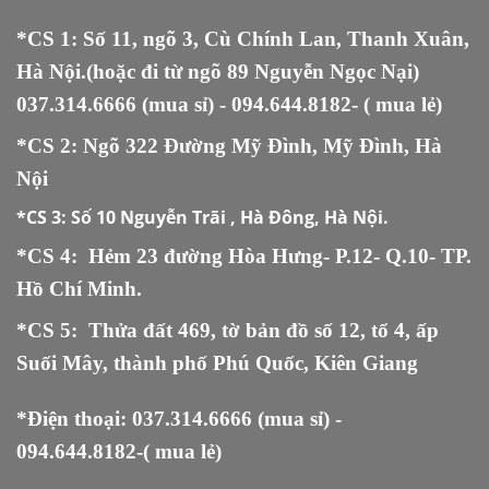
*CS 1: Số 11, ngõ 3, Cù Chính Lan, Thanh Xuân,
Hà Nội.(hoặc đi từ ngõ 89 Nguyễn Ngọc Nại)
037.314.6666
(mua sỉ) -
094.644.8182
- ( mua lẻ)
*CS 2: Ngõ 322 Đường Mỹ Đình, Mỹ Đình, Hà
Nội
*CS 3:
Số 10 Nguyễn Trãi , Hà Đông, Hà Nội.
*CS 4: Hẻm 23 đường Hòa Hưng- P.12- Q.10- TP.
Hồ Chí Minh.
*CS 5
:
Thửa đất 469, tờ bản đồ số 12, tổ 4, ấp
Suối Mây, thành phố Phú Quốc, Kiên Giang
*Điện thoại:
037.314.6666
(mua sỉ) -
094.644.8182
-( mua lẻ)