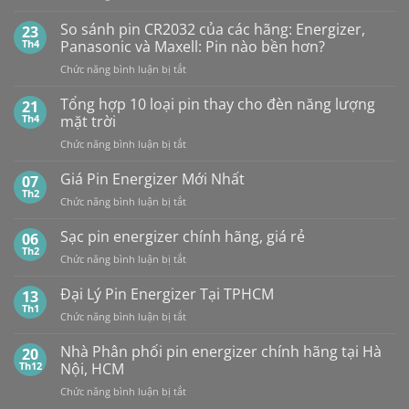
NHÀ
1,5V
PHÂN
Vỉ
So sánh pin CR2032 của các hãng: Energizer,
23
PHỐI,
10
Th4
Panasonic và Maxell: Pin nào bền hơn?
ĐẠI
Viên
ở
Chức năng bình luận bị tắt
LÝ
So
BÁN
sánh
Tổng hợp 10 loại pin thay cho đèn năng lượng
SỈ
21
pin
PIN
Th4
mặt trời
CR2032
MAXELL
ở
Chức năng bình luận bị tắt
của
TẠI
Tổng
các
HÀ
hợp
Giá Pin Energizer Mới Nhất
hãng:
07
NỘI
10
Energizer,
Th2
&
ở
Chức năng bình luận bị tắt
loại
Panasonic
TP.HCM:
Giá
pin
và
UY
Pin
Sạc pin energizer chính hãng, giá rẻ
06
thay
Maxell:
TÍN,
Energizer
Th2
cho
Pin
CHIẾT
ở
Chức năng bình luận bị tắt
Mới
đèn
nào
KHẤU
Sạc
Nhất
năng
bền
CAO,
pin
Đại Lý Pin Energizer Tại TPHCM
13
lượng
hơn?
HÀNG
energizer
Th1
mặt
ở
Chức năng bình luận bị tắt
CHÍNH
chính
trời
Đại
HÃNG
hãng,
Lý
Nhà Phân phối pin energizer chính hãng tại Hà
20
giá
Pin
Th12
Nội, HCM
rẻ
Energizer
ở
Chức năng bình luận bị tắt
Tại
Nhà
TPHCM