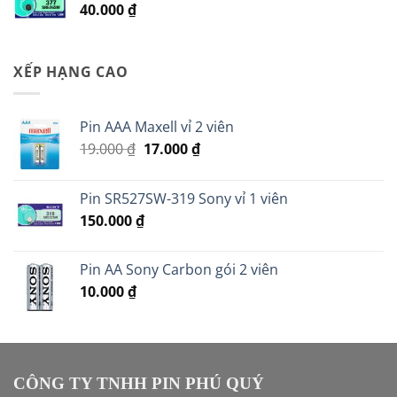
40.000
₫
30.000 ₫.
XẾP HẠNG CAO
Pin AAA Maxell vỉ 2 viên
Giá
Giá
19.000
₫
17.000
₫
gốc
hiện
là:
tại
Pin SR527SW-319 Sony vỉ 1 viên
19.000 ₫.
là:
150.000
₫
17.000 ₫.
Pin AA Sony Carbon gói 2 viên
10.000
₫
CÔNG TY TNHH PIN PHÚ QUÝ