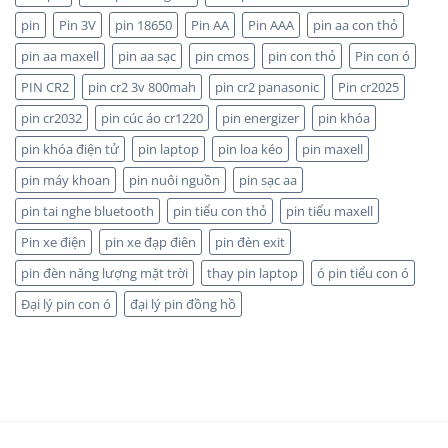
Maxell:
TÍN,
pin
Pin 3V
pin 18650
Pin AA
Pin AAA
pin aa con thỏ
Pin
CHIẾT
nào
KHẤU
pin aa maxell
pin aa sạc
pin cmos
pin con thỏ
Pin con ó
bền
CAO,
hơn?
HÀNG
PIN CR2
pin cr2 3v 800mah
pin cr2 panasonic
Pin cr2025
CHÍNH
HÃNG
pin cr2032
pin cúc áo cr1220
pin energizer
pin khóa
pin khóa điện tử
pin laptop
pin loa kéo
pin maxell
pin máy khoan
pin nuôi nguồn
pin sạc aa
pin tai nghe bluetooth
pin tiểu con thỏ
pin tiểu maxell
Pin xe điện
pin xe đạp điên
pin đèn exit
pin đèn năng lượng mặt trời
thay pin laptop
ó pin tiểu con ó
Đại lý pin con ó
đại lý pin đồng hồ