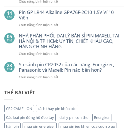
Pin
ở
Chức năng bình luận bị tắt
Con
SMARTKEY
Thỏ
Ô
Dung
Pin GP LR44 Alkaline GPA76F-2C10 1,5V Vỉ 10
14
Lượng
TÔ
Th5
Viên
Bao
HẾT
Nhiêu?
ở
Chức năng bình luận bị tắt
PIN
Mua
Pin
pin
BẤT
con
GP
NHÀ PHÂN PHỐI, ĐẠI LÝ BÁN SỈ PIN MAXELL TẠI
NGỜ?
05
thỏ
LR44
PIN
Th5
HÀ NỘI & TP.HCM: UY TÍN, CHIẾT KHẤU CAO,
giá
Alkaline
rẻ
MAXELL
HÀNG CHÍNH HÃNG
ở
GPA76F-
CR2032S Cao
đâu
ở
Chức năng bình luận bị tắt
2C10
cấp
NHÀ
1,5V
PHÂN
Vỉ
So sánh pin CR2032 của các hãng: Energizer,
23
PHỐI,
10
Th4
Panasonic và Maxell: Pin nào bền hơn?
ĐẠI
Viên
ở
Chức năng bình luận bị tắt
LÝ
So
BÁN
sánh
SỈ
pin
THẺ BÀI VIẾT
PIN
CR2032
MAXELL
của
TẠI
các
HÀ
CR2 CAMELION
cách thay pin khóa oto
hãng:
NỘI
Energizer,
&
Các loại pin đồng hồ đeo tay
dai ly pin con tho
Energizer
Panasonic
TP.HCM:
và
hàn pin
mua pin energizer
mua pin ieu khien cua cuon o au
UY