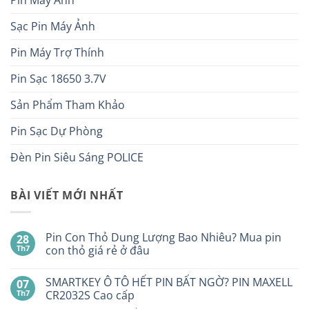
Sạc Pin Máy Ảnh
Pin Máy Trợ Thính
Pin Sạc 18650 3.7V
Sản Phẩm Tham Khảo
Pin Sạc Dự Phòng
Đèn Pin Siêu Sáng POLICE
BÀI VIẾT MỚI NHẤT
Pin Con Thỏ Dung Lượng Bao Nhiêu? Mua pin
28
Th7
con thỏ giá rẻ ở đâu
Không
có
SMARTKEY Ô TÔ HẾT PIN BẤT NGỜ? PIN MAXELL
07
bình
luận
Th7
CR2032S Cao cấp
ở