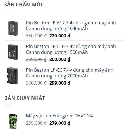
SẢN PHẨM MỚI
Pin Beston LP-E17 7.4v dùng cho máy ảnh
Canon dung lượng 1040mAh
Giá
Giá
350.000
₫
220.000
₫
gốc
hiện
Pin Beston LP-E10 7.4v dùng cho máy ảnh
là:
tại
Canon dung lượng 1500mAh
350.000 ₫.
là:
Giá
Giá
290.000
₫
200.000
₫
220.000 ₫.
gốc
hiện
Pin Beston LP-E6 7.4v dùng cho máy ảnh
là:
tại
Canon dung lượng 2000mAh
290.000 ₫.
là:
Giá
Giá
350.000
₫
299.000
₫
200.000 ₫.
gốc
hiện
là:
tại
BÁN CHẠY NHẤT
350.000 ₫.
là:
299.000 ₫.
Máy sạc pin Energizer CHVCM4
Giá
Giá
299.000
₫
279.000
₫
gốc
hiện