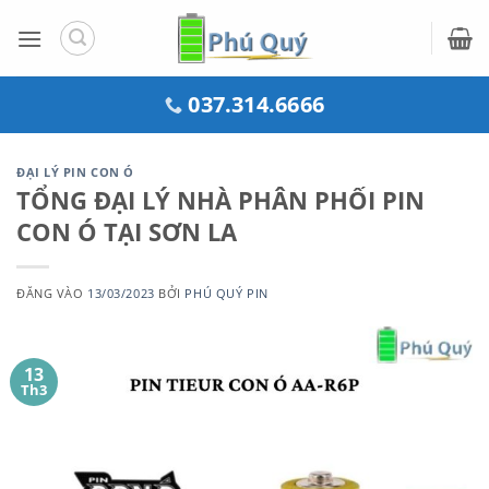
Bỏ
qua
nội
dung
037.314.6666
ĐẠI LÝ PIN CON Ó
TỔNG ĐẠI LÝ NHÀ PHÂN PHỐI PIN
CON Ó TẠI SƠN LA
ĐĂNG VÀO
13/03/2023
BỞI
PHÚ QUÝ PIN
13
Th3