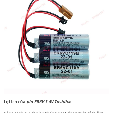
Lợi ích của
pin ER6V 3.6V Toshiba
: