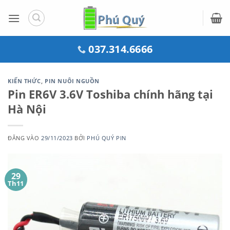
Bỏ
qua
nội
dung
037.314.6666
KIẾN THỨC
,
PIN NUÔI NGUỒN
Pin ER6V 3.6V Toshiba chính hãng tại
Hà Nội
ĐĂNG VÀO
29/11/2023
BỞI
PHÚ QUÝ PIN
29
Th11