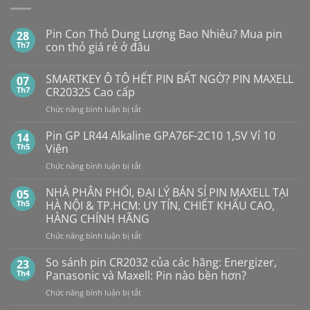
Pin Con Thỏ Dung Lượng Bao Nhiêu? Mua pin
28
Th7
con thỏ giá rẻ ở đâu
Không
có
SMARTKEY Ô TÔ HẾT PIN BẤT NGỜ? PIN MAXELL
07
bình
luận
Th7
CR2032S Cao cấp
ở
Pin
ở
Chức năng bình luận bị tắt
Con
SMARTKEY
Thỏ
Ô
Dung
Pin GP LR44 Alkaline GPA76F-2C10 1,5V Vỉ 10
14
Lượng
TÔ
Th5
Viên
Bao
HẾT
Nhiêu?
ở
Chức năng bình luận bị tắt
PIN
Mua
Pin
pin
BẤT
con
GP
NHÀ PHÂN PHỐI, ĐẠI LÝ BÁN SỈ PIN MAXELL TẠI
NGỜ?
05
thỏ
LR44
PIN
Th5
HÀ NỘI & TP.HCM: UY TÍN, CHIẾT KHẤU CAO,
giá
Alkaline
rẻ
MAXELL
HÀNG CHÍNH HÃNG
ở
GPA76F-
CR2032S Cao
đâu
ở
Chức năng bình luận bị tắt
2C10
cấp
NHÀ
1,5V
PHÂN
Vỉ
So sánh pin CR2032 của các hãng: Energizer,
23
PHỐI,
10
Th4
Panasonic và Maxell: Pin nào bền hơn?
ĐẠI
Viên
ở
Chức năng bình luận bị tắt
LÝ
So
BÁN