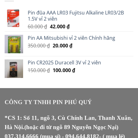
Pin đũa AAA LR03 Fujitsu Alkaline LR03/2B
1.5V vỉ 2 viên
Giá
Giá
60.000
₫
42.000
₫
gốc
hiện
Pin AA Mitsubishi vỉ 2 viên Chính hãng
là:
tại
Giá
Giá
350.000
₫
60.000 ₫.
20.000
là:
₫
gốc
hiện
42.000 ₫.
là:
tại
Pin CR2025 Duracell 3V vỉ 2 viên
350.000 ₫.
là:
Giá
Giá
150.000
₫
100.000
₫
20.000 ₫.
gốc
hiện
là:
tại
150.000 ₫.
là:
100.000 ₫.
CÔNG TY TNHH PIN PHÚ QUÝ
*CS 1: Số 11, ngõ 3, Cù Chính Lan, Thanh Xuân,
Hà Nội.(hoặc đi từ ngõ 89 Nguyễn Ngọc Nại)
037.314.6666
(mua sỉ) -
094.644.8182
- ( mua lẻ)