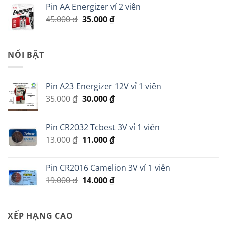
Pin AA Energizer vỉ 2 viên
70.000 ₫.
là:
Giá
Giá
45.000
₫
35.000
₫
60.000 ₫.
gốc
hiện
là:
tại
45.000 ₫.
là:
NỔI BẬT
35.000 ₫.
Pin A23 Energizer 12V vỉ 1 viên
Giá
Giá
35.000
₫
30.000
₫
gốc
hiện
là:
tại
Pin CR2032 Tcbest 3V vỉ 1 viên
35.000 ₫.
là:
Giá
Giá
13.000
₫
11.000
₫
30.000 ₫.
gốc
hiện
là:
tại
Pin CR2016 Camelion 3V vỉ 1 viên
13.000 ₫.
là:
Giá
Giá
19.000
₫
14.000
₫
11.000 ₫.
gốc
hiện
là:
tại
19.000 ₫.
là:
XẾP HẠNG CAO
14.000 ₫.