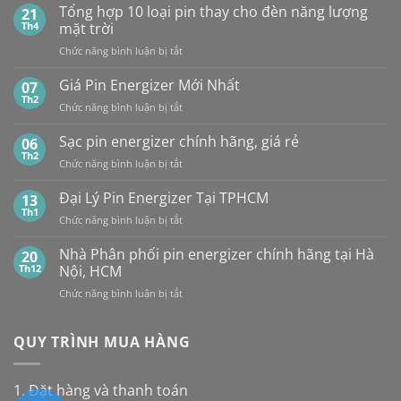
sánh
Tổng hợp 10 loại pin thay cho đèn năng lượng
SỈ
21
pin
PIN
Th4
mặt trời
CR2032
MAXELL
ở
Chức năng bình luận bị tắt
của
TẠI
Tổng
các
HÀ
hợp
Giá Pin Energizer Mới Nhất
hãng:
07
NỘI
10
Energizer,
Th2
&
ở
Chức năng bình luận bị tắt
loại
Panasonic
TP.HCM:
Giá
pin
và
UY
Pin
Sạc pin energizer chính hãng, giá rẻ
06
thay
Maxell:
TÍN,
Energizer
Th2
cho
Pin
CHIẾT
ở
Chức năng bình luận bị tắt
Mới
đèn
nào
KHẤU
Sạc
Nhất
năng
bền
CAO,
pin
Đại Lý Pin Energizer Tại TPHCM
13
lượng
hơn?
HÀNG
energizer
Th1
mặt
ở
Chức năng bình luận bị tắt
CHÍNH
chính
trời
Đại
HÃNG
hãng,
Lý
Nhà Phân phối pin energizer chính hãng tại Hà
20
giá
Pin
Th12
Nội, HCM
rẻ
Energizer
ở
Chức năng bình luận bị tắt
Tại
Nhà
TPHCM
Phân
phối
QUY TRÌNH MUA HÀNG
pin
energizer
chính
1. Đặt hàng và thanh toán
hãng