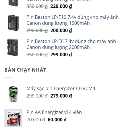
Giá
Giá
350.000
₫
220.000
₫
gốc
hiện
Pin Beston LP-E10 7.4v dùng cho máy ảnh
là:
tại
Canon dung lượng 1500mAh
350.000 ₫.
là:
Giá
Giá
290.000
₫
200.000
₫
220.000 ₫.
gốc
hiện
Pin Beston LP-E6 7.4v dùng cho máy ảnh
là:
tại
Canon dung lượng 2000mAh
290.000 ₫.
là:
Giá
Giá
350.000
₫
299.000
₫
200.000 ₫.
gốc
hiện
là:
tại
BÁN CHẠY NHẤT
350.000 ₫.
là:
299.000 ₫.
Máy sạc pin Energizer CHVCM4
Giá
Giá
299.000
₫
279.000
₫
gốc
hiện
là:
tại
Pin AA Energizer vỉ 4 viên
299.000 ₫.
là:
Giá
Giá
70.000
₫
60.000
₫
279.000 ₫.
gốc
hiện
là:
tại