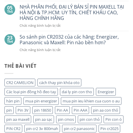
Pin
pin
BẤT
con
GP
NHÀ PHÂN PHỐI, ĐẠI LÝ BÁN SỈ PIN MAXELL TẠI
NGỜ?
05
thỏ
LR44
PIN
Th5
HÀ NỘI & TP.HCM: UY TÍN, CHIẾT KHẤU CAO,
giá
Alkaline
rẻ
MAXELL
HÀNG CHÍNH HÃNG
ở
GPA76F-
CR2032S Cao
đâu
ở
Chức năng bình luận bị tắt
2C10
cấp
NHÀ
1,5V
PHÂN
Vỉ
So sánh pin CR2032 của các hãng: Energizer,
23
PHỐI,
10
Th4
Panasonic và Maxell: Pin nào bền hơn?
ĐẠI
Viên
ở
Chức năng bình luận bị tắt
LÝ
So
BÁN
sánh
SỈ
pin
THẺ BÀI VIẾT
PIN
CR2032
MAXELL
của
TẠI
các
HÀ
CR2 CAMELION
cách thay pin khóa oto
hãng:
NỘI
Energizer,
&
Các loại pin đồng hồ đeo tay
dai ly pin con tho
Energizer
Panasonic
TP.HCM:
và
hàn pin
mua pin energizer
mua pin ieu khien cua cuon o au
UY
Maxell:
TÍN,
pin
Pin 3V
pin 18650
Pin AA
Pin AAA
pin aa con thỏ
Pin
CHIẾT
nào
KHẤU
pin aa maxell
pin aa sạc
pin cmos
pin con thỏ
Pin con ó
bền
CAO,
hơn?
HÀNG
PIN CR2
pin cr2 3v 800mah
pin cr2 panasonic
Pin cr2025
CHÍNH