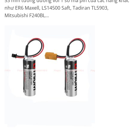
53 mm tương đương với 1 số mã pin của các hãng khác
như ER6 Maxell, LS14500 Saft, Tadiran TL5903,
Mitsubishi F240BL…