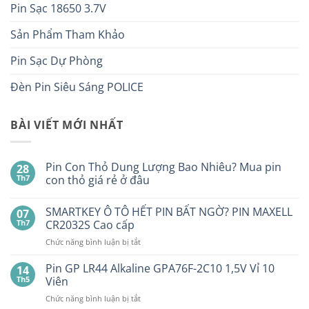
Pin Sạc 18650 3.7V
Sản Phẩm Tham Khảo
Pin Sạc Dự Phòng
Đèn Pin Siêu Sáng POLICE
BÀI VIẾT MỚI NHẤT
Pin Con Thỏ Dung Lượng Bao Nhiêu? Mua pin
28
Th7
con thỏ giá rẻ ở đâu
Không
có
SMARTKEY Ô TÔ HẾT PIN BẤT NGỜ? PIN MAXELL
07
bình
luận
Th7
CR2032S Cao cấp
ở
Pin
ở
Chức năng bình luận bị tắt
Con
SMARTKEY
Thỏ
Ô
Dung
Pin GP LR44 Alkaline GPA76F-2C10 1,5V Vỉ 10
14
Lượng
TÔ
Th5
Viên
Bao
HẾT
Nhiêu?
ở
Chức năng bình luận bị tắt
PIN
Mua