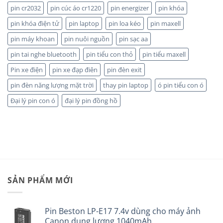
HÃNG
pin cr2032
pin cúc áo cr1220
pin energizer
pin khóa
pin khóa điện tử
pin laptop
pin loa kéo
pin maxell
pin máy khoan
pin nuôi nguồn
pin sạc aa
pin tai nghe bluetooth
pin tiểu con thỏ
pin tiểu maxell
Pin xe điện
pin xe đạp điên
pin đèn exit
pin đèn năng lượng mặt trời
thay pin laptop
ó pin tiểu con ó
Đại lý pin con ó
đại lý pin đồng hồ
SẢN PHẨM MỚI
Pin Beston LP-E17 7.4v dùng cho máy ảnh
Canon dung lượng 1040mAh