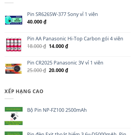
Pin SR626SW-377 Sony vỉ 1 viên
40.000
₫
Pin AA Panasonic Hi-Top Carbon gói 4 viên
Giá
Giá
18.000
₫
14.000
₫
gốc
hiện
là:
tại
Pin CR2025 Panasonic 3V vỉ 1 viên
18.000 ₫.
là:
Giá
Giá
25.000
₫
20.000
₫
14.000 ₫.
gốc
hiện
là:
tại
25.000 ₫.
là:
XẾP HẠNG CAO
20.000 ₫.
Bộ Pin NP-FZ100 2500mAh
Pin đèn Exit thoát hiểm 3.6v-D5000mAh, Pin