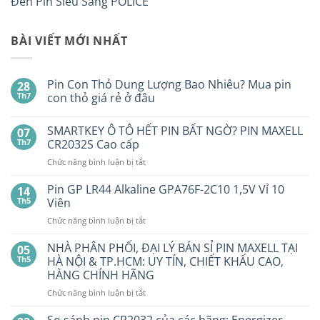
Đèn Pin Siêu Sáng POLICE
BÀI VIẾT MỚI NHẤT
Pin Con Thỏ Dung Lượng Bao Nhiêu? Mua pin
28
Th7
con thỏ giá rẻ ở đâu
Không
có
SMARTKEY Ô TÔ HẾT PIN BẤT NGỜ? PIN MAXELL
07
bình
luận
Th7
CR2032S Cao cấp
ở
Pin
ở
Chức năng bình luận bị tắt
Con
SMARTKEY
Thỏ
Ô
Dung
Pin GP LR44 Alkaline GPA76F-2C10 1,5V Vỉ 10
14
Lượng
TÔ
Th5
Viên
Bao
HẾT
Nhiêu?
ở
Chức năng bình luận bị tắt
PIN
Mua
Pin
pin
BẤT
con
GP
NHÀ PHÂN PHỐI, ĐẠI LÝ BÁN SỈ PIN MAXELL TẠI
NGỜ?
05
thỏ
LR44
PIN
Th5
HÀ NỘI & TP.HCM: UY TÍN, CHIẾT KHẤU CAO,
giá
Alkaline
rẻ
MAXELL
HÀNG CHÍNH HÃNG
ở
GPA76F-
CR2032S Cao
đâu
ở
Chức năng bình luận bị tắt
2C10
cấp
NHÀ
1,5V
PHÂN
Vỉ