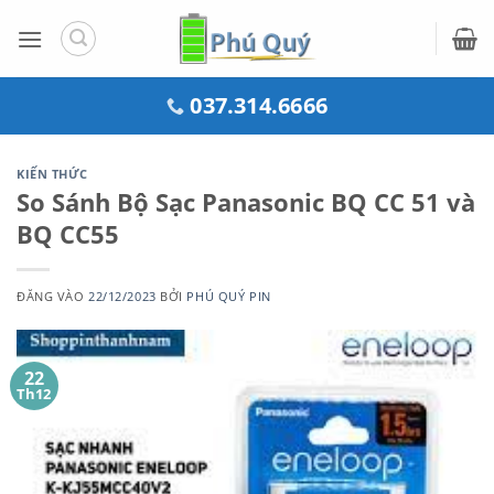
Bỏ
qua
nội
dung
037.314.6666
KIẾN THỨC
So Sánh Bộ Sạc Panasonic BQ CC 51 và
BQ CC55
ĐĂNG VÀO
22/12/2023
BỞI
PHÚ QUÝ PIN
22
Th12