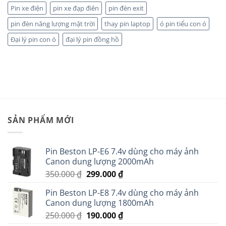
Pin xe điện
pin xe đạp điên
pin đèn exit
pin đèn năng lượng mặt trời
thay pin laptop
ó pin tiểu con ó
Đại lý pin con ó
đại lý pin đồng hồ
SẢN PHẨM MỚI
Pin Beston LP-E6 7.4v dùng cho máy ảnh
Canon dung lượng 2000mAh
Giá
Giá
350.000
₫
299.000
₫
gốc
hiện
Pin Beston LP-E8 7.4v dùng cho máy ảnh
là:
tại
Canon dung lượng 1800mAh
350.000 ₫.
là:
Giá
Giá
250.000
₫
190.000
₫
299.000 ₫.
gốc
hiện