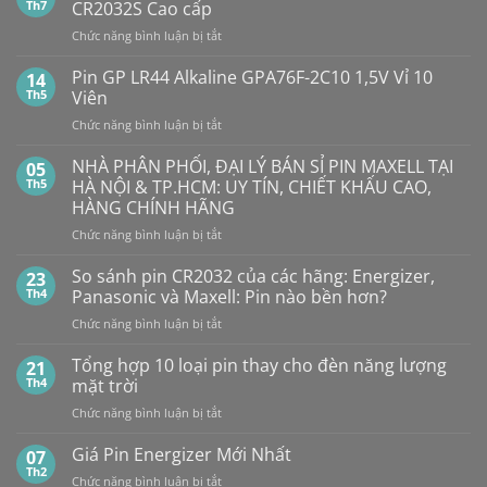
luận
Th7
CR2032S Cao cấp
ở
Pin
ở
Chức năng bình luận bị tắt
Con
SMARTKEY
Thỏ
Ô
Dung
Pin GP LR44 Alkaline GPA76F-2C10 1,5V Vỉ 10
14
Lượng
TÔ
Th5
Viên
Bao
HẾT
Nhiêu?
ở
Chức năng bình luận bị tắt
PIN
Mua
Pin
pin
BẤT
con
GP
NHÀ PHÂN PHỐI, ĐẠI LÝ BÁN SỈ PIN MAXELL TẠI
NGỜ?
05
thỏ
LR44
PIN
Th5
HÀ NỘI & TP.HCM: UY TÍN, CHIẾT KHẤU CAO,
giá
Alkaline
rẻ
MAXELL
HÀNG CHÍNH HÃNG
ở
GPA76F-
CR2032S Cao
đâu
ở
Chức năng bình luận bị tắt
2C10
cấp
NHÀ
1,5V
PHÂN
Vỉ
So sánh pin CR2032 của các hãng: Energizer,
23
PHỐI,
10
Th4
Panasonic và Maxell: Pin nào bền hơn?
ĐẠI
Viên
ở
Chức năng bình luận bị tắt
LÝ
So
BÁN
sánh
Tổng hợp 10 loại pin thay cho đèn năng lượng
SỈ
21
pin
PIN
Th4
mặt trời
CR2032
MAXELL
ở
Chức năng bình luận bị tắt
của
TẠI
Tổng
các
HÀ
hợp
Giá Pin Energizer Mới Nhất
hãng:
07
NỘI
10
Energizer,
Th2
&
ở
Chức năng bình luận bị tắt
loại