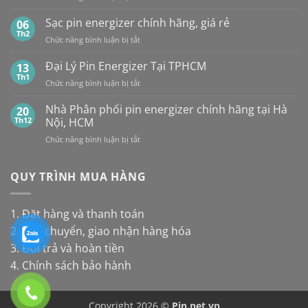
Panasonic
TP.HCM:
Giá
pin
và
UY
Pin
Sạc pin energizer chính hãng, giá rẻ
06
thay
Maxell:
TÍN,
Energizer
Th2
cho
Pin
CHIẾT
ở
Chức năng bình luận bị tắt
Mới
đèn
nào
KHẤU
Sạc
Nhất
năng
bền
CAO,
pin
Đại Lý Pin Energizer Tại TPHCM
13
lượng
hơn?
HÀNG
energizer
Th1
mặt
ở
Chức năng bình luận bị tắt
CHÍNH
chính
trời
Đại
HÃNG
hãng,
Lý
Nhà Phân phối pin energizer chính hãng tại Hà
20
giá
Pin
Th12
Nội, HCM
rẻ
Energizer
ở
Chức năng bình luận bị tắt
Tại
Nhà
TPHCM
Phân
phối
QUY TRÌNH MUA HÀNG
pin
energizer
chính
1. Đặt hàng và thanh toán
hãng
2. Vận chuyển, giao nhận hàng hóa
tại
Hà
3. Đổi trả và hoàn tiền
Nội,
4. Chính sách bảo hành
HCM
Copyright 2026 ©
Pin.net.vn