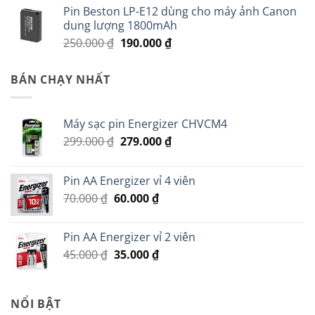
Pin Beston LP-E12 dùng cho máy ảnh Canon
là:
tại
dung lượng 1800mAh
250.000 ₫.
là:
Giá
Giá
250.000
₫
190.000
₫
190.000 ₫.
gốc
hiện
là:
tại
BÁN CHẠY NHẤT
250.000 ₫.
là:
190.000 ₫.
Máy sạc pin Energizer CHVCM4
Giá
Giá
299.000
₫
279.000
₫
gốc
hiện
là:
tại
Pin AA Energizer vỉ 4 viên
299.000 ₫.
là:
Giá
Giá
70.000
₫
60.000
₫
279.000 ₫.
gốc
hiện
là:
tại
Pin AA Energizer vỉ 2 viên
70.000 ₫.
là:
Giá
Giá
45.000
₫
35.000
₫
60.000 ₫.
gốc
hiện
là:
tại
45.000 ₫.
là:
NỔI BẬT
35.000 ₫.