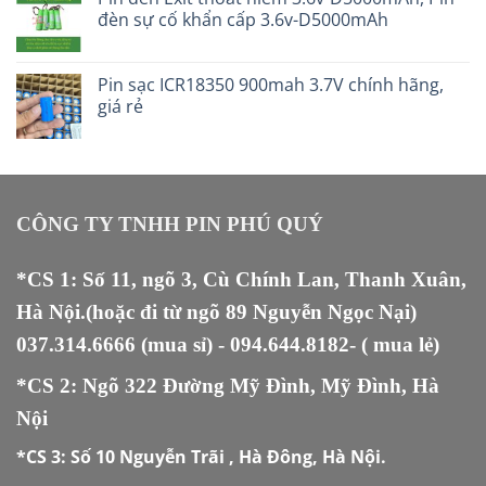
đèn sự cố khẩn cấp 3.6v-D5000mAh
Pin sạc ICR18350 900mah 3.7V chính hãng,
giá rẻ
CÔNG TY TNHH PIN PHÚ QUÝ
*CS 1: Số 11, ngõ 3, Cù Chính Lan, Thanh Xuân,
Hà Nội.(hoặc đi từ ngõ 89 Nguyễn Ngọc Nại)
037.314.6666
(mua sỉ) -
094.644.8182
- ( mua lẻ)
*CS 2: Ngõ 322 Đường Mỹ Đình, Mỹ Đình, Hà
Nội
*CS 3:
Số 10 Nguyễn Trãi , Hà Đông, Hà Nội.