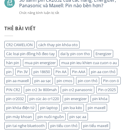
So sánh pin CR2032 của các hãng: Energizer,
23
PHỐI,
10
Th4
Panasonic và Maxell: Pin nào bền hơn?
ĐẠI
Viên
ở
Chức năng bình luận bị tắt
LÝ
So
BÁN
sánh
SỈ
pin
THẺ BÀI VIẾT
PIN
CR2032
MAXELL
của
TẠI
các
HÀ
CR2 CAMELION
cách thay pin khóa oto
hãng:
NỘI
Energizer,
&
Các loại pin đồng hồ đeo tay
dai ly pin con tho
Energizer
Panasonic
TP.HCM:
và
hàn pin
mua pin energizer
mua pin ieu khien cua cuon o au
UY
Maxell:
TÍN,
pin
Pin 3V
pin 18650
Pin AA
Pin AAA
pin aa con thỏ
Pin
CHIẾT
nào
KHẤU
pin aa maxell
pin aa sạc
pin cmos
pin con thỏ
Pin con ó
bền
CAO,
hơn?
HÀNG
PIN CR2
pin cr2 3v 800mah
pin cr2 panasonic
Pin cr2025
CHÍNH
HÃNG
pin cr2032
pin cúc áo cr1220
pin energizer
pin khóa
pin khóa điện tử
pin laptop
pin loa kéo
pin maxell
pin máy khoan
pin nuôi nguồn
pin sạc aa
pin tai nghe bluetooth
pin tiểu con thỏ
pin tiểu maxell