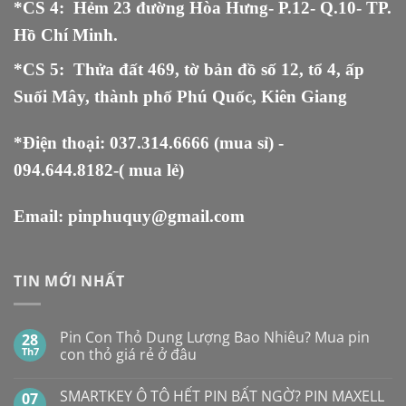
*CS 4: Hẻm 23 đường Hòa Hưng- P.12- Q.10- TP.
Hồ Chí Minh.
*CS 5
:
Thửa đất 469, tờ bản đồ số 12, tổ 4, ấp
Suối Mây, thành phố Phú Quốc, Kiên Giang
*Điện thoại:
037.314.6666
(mua sỉ) -
094.644.8182
-( mua lẻ)
Email:
pinphuquy@gmail.com
TIN MỚI NHẤT
Pin Con Thỏ Dung Lượng Bao Nhiêu? Mua pin
28
Th7
con thỏ giá rẻ ở đâu
Không
có
SMARTKEY Ô TÔ HẾT PIN BẤT NGỜ? PIN MAXELL
07
bình