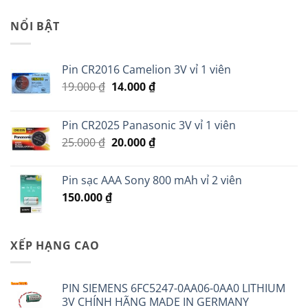
là:
tại
45.000 ₫.
là:
NỔI BẬT
35.000 ₫.
Pin CR2016 Camelion 3V vỉ 1 viên
Giá
Giá
19.000
₫
14.000
₫
gốc
hiện
là:
tại
Pin CR2025 Panasonic 3V vỉ 1 viên
19.000 ₫.
là:
Giá
Giá
25.000
₫
20.000
₫
14.000 ₫.
gốc
hiện
là:
tại
Pin sạc AAA Sony 800 mAh vỉ 2 viên
25.000 ₫.
là:
150.000
₫
20.000 ₫.
XẾP HẠNG CAO
PIN SIEMENS 6FC5247-0AA06-0AA0 LITHIUM
3V CHÍNH HÃNG MADE IN GERMANY