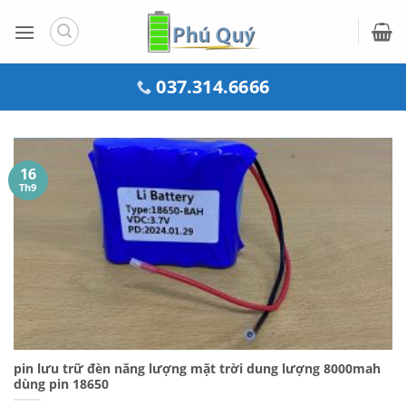
Bỏ
qua
nội
dung
037.314.6666
16
Th9
pin lưu trữ đèn năng lượng mặt trời dung lượng 8000mah
dùng pin 18650