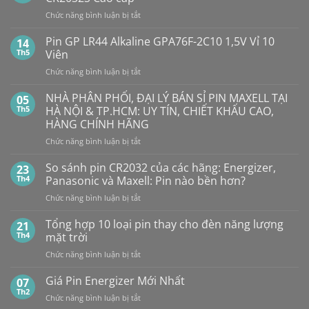
ở
Chức năng bình luận bị tắt
SMARTKEY
Ô
Pin GP LR44 Alkaline GPA76F-2C10 1,5V Vỉ 10
14
TÔ
Th5
Viên
HẾT
ở
Chức năng bình luận bị tắt
PIN
Pin
BẤT
GP
NHÀ PHÂN PHỐI, ĐẠI LÝ BÁN SỈ PIN MAXELL TẠI
NGỜ?
05
LR44
PIN
Th5
HÀ NỘI & TP.HCM: UY TÍN, CHIẾT KHẤU CAO,
Alkaline
MAXELL
HÀNG CHÍNH HÃNG
GPA76F-
CR2032S Cao
ở
Chức năng bình luận bị tắt
2C10
cấp
NHÀ
1,5V
PHÂN
Vỉ
So sánh pin CR2032 của các hãng: Energizer,
23
PHỐI,
10
Th4
Panasonic và Maxell: Pin nào bền hơn?
ĐẠI
Viên
ở
Chức năng bình luận bị tắt
LÝ
So
BÁN
sánh
Tổng hợp 10 loại pin thay cho đèn năng lượng
SỈ
21
pin
PIN
Th4
mặt trời
CR2032
MAXELL
ở
Chức năng bình luận bị tắt
của
TẠI
Tổng
các
HÀ
hợp
Giá Pin Energizer Mới Nhất
hãng:
07
NỘI
10
Energizer,
Th2
&
ở
Chức năng bình luận bị tắt
loại
Panasonic
TP.HCM:
Giá