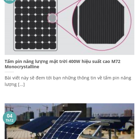
Tấm pin năng lượng mặt trời 400W hiệu suất cao M72
Monocrystalline
Bài viết này sẽ đem tới bạn những thông tin về tấm pin năng
lượng [...]
04
Th12