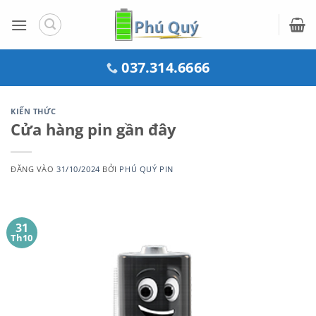
Bỏ
qua
nội
dung
037.314.6666
KIẾN THỨC
Cửa hàng pin gần đây
ĐĂNG VÀO
31/10/2024
BỞI
PHÚ QUÝ PIN
31
Th10