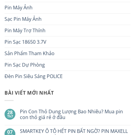
Pin Máy Ảnh
Sạc Pin Máy Ảnh
Pin Máy Trợ Thính
Pin Sạc 18650 3.7V
Sản Phẩm Tham Khảo
Pin Sạc Dự Phòng
Đèn Pin Siêu Sáng POLICE
BÀI VIẾT MỚI NHẤT
Pin Con Thỏ Dung Lượng Bao Nhiêu? Mua pin
28
Th7
con thỏ giá rẻ ở đâu
Không
có
SMARTKEY Ô TÔ HẾT PIN BẤT NGỜ? PIN MAXELL
07
bình