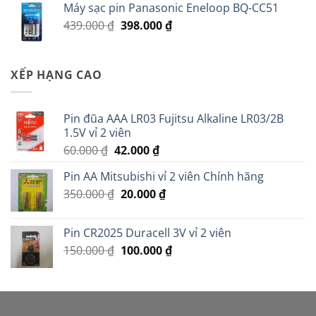
Máy sạc pin Panasonic Eneloop BQ-CC51
18.000 ₫.
là:
Giá
Giá
439.000
₫
398.000
₫
14.000 ₫.
gốc
hiện
là:
tại
439.000 ₫.
là:
XẾP HẠNG CAO
398.000 ₫.
Pin đũa AAA LR03 Fujitsu Alkaline LR03/2B
1.5V vỉ 2 viên
Giá
Giá
60.000
₫
42.000
₫
gốc
hiện
Pin AA Mitsubishi vỉ 2 viên Chính hãng
là:
tại
Giá
Giá
350.000
₫
60.000 ₫.
20.000
là:
₫
gốc
hiện
42.000 ₫.
là:
tại
Pin CR2025 Duracell 3V vỉ 2 viên
350.000 ₫.
là:
Giá
Giá
150.000
₫
100.000
₫
20.000 ₫.
gốc
hiện
là:
tại
150.000 ₫.
là:
100.000 ₫.