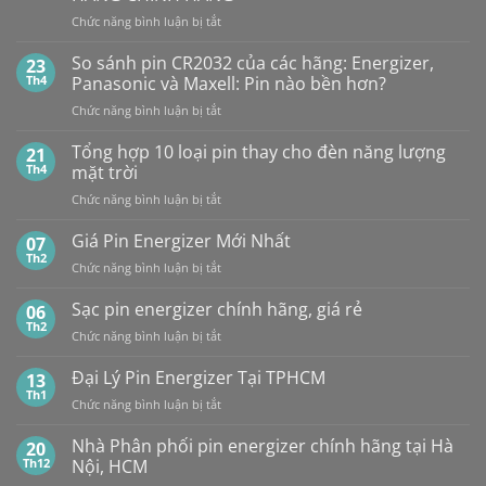
ở
GPA76F-
CR2032S Cao
đâu
ở
Chức năng bình luận bị tắt
2C10
cấp
NHÀ
1,5V
PHÂN
Vỉ
So sánh pin CR2032 của các hãng: Energizer,
23
PHỐI,
10
Th4
Panasonic và Maxell: Pin nào bền hơn?
ĐẠI
Viên
ở
Chức năng bình luận bị tắt
LÝ
So
BÁN
sánh
Tổng hợp 10 loại pin thay cho đèn năng lượng
SỈ
21
pin
PIN
Th4
mặt trời
CR2032
MAXELL
ở
Chức năng bình luận bị tắt
của
TẠI
Tổng
các
HÀ
hợp
Giá Pin Energizer Mới Nhất
hãng:
07
NỘI
10
Energizer,
Th2
&
ở
Chức năng bình luận bị tắt
loại
Panasonic
TP.HCM:
Giá
pin
và
UY
Pin
Sạc pin energizer chính hãng, giá rẻ
06
thay
Maxell:
TÍN,
Energizer
Th2
cho
Pin
CHIẾT
ở
Chức năng bình luận bị tắt
Mới
đèn
nào
KHẤU
Sạc
Nhất
năng
bền
CAO,
pin
Đại Lý Pin Energizer Tại TPHCM
13
lượng
hơn?
HÀNG
energizer
Th1
mặt
ở
Chức năng bình luận bị tắt
CHÍNH
chính
trời
Đại
HÃNG
hãng,
Lý
Nhà Phân phối pin energizer chính hãng tại Hà
20
giá
Pin
Th12
Nội, HCM
rẻ
Energizer