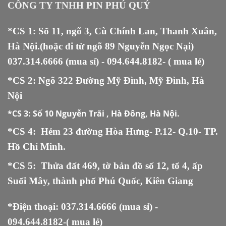
CÔNG TY TNHH PIN PHÚ QUÝ
*CS 1: Số 11, ngõ 3, Cù Chính Lan, Thanh Xuân,
Hà Nội.(hoặc đi từ ngõ 89 Nguyễn Ngọc Nại)
037.314.6666
(mua sỉ) -
094.644.8182
- ( mua lẻ)
*CS 2: Ngõ 322 Đường Mỹ Đình, Mỹ Đình, Hà
Nội
*CS 3:
Số 10 Nguyễn Trãi , Hà Đông, Hà Nội.
*CS 4: Hẻm 23 đường Hòa Hưng- P.12- Q.10- TP.
Hồ Chí Minh.
*CS 5
:
Thửa đất 469, tờ bản đồ số 12, tổ 4, ấp
Suối Mây, thành phố Phú Quốc, Kiên Giang
*Điện thoại:
037.314.6666
(mua sỉ) -
094.644.8182
-( mua lẻ)