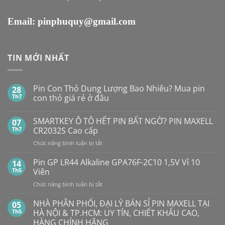
Email:
pinphuquy@gmail.com
TIN MỚI NHẤT
Pin Con Thỏ Dung Lượng Bao Nhiêu? Mua pin
28
Th7
con thỏ giá rẻ ở đâu
Không
có
SMARTKEY Ô TÔ HẾT PIN BẤT NGỜ? PIN MAXELL
07
bình
luận
Th7
CR2032S Cao cấp
ở
Pin
ở
Chức năng bình luận bị tắt
Con
SMARTKEY
Thỏ
Ô
Dung
Pin GP LR44 Alkaline GPA76F-2C10 1,5V Vỉ 10
14
Lượng
TÔ
Th5
Viên
Bao
HẾT
Nhiêu?
ở
Chức năng bình luận bị tắt
PIN
Mua
Pin
pin
BẤT
con
GP
NHÀ PHÂN PHỐI, ĐẠI LÝ BÁN SỈ PIN MAXELL TẠI
NGỜ?
05
thỏ
LR44
PIN
Th5
HÀ NỘI & TP.HCM: UY TÍN, CHIẾT KHẤU CAO,
giá
Alkaline
rẻ
MAXELL
HÀNG CHÍNH HÃNG