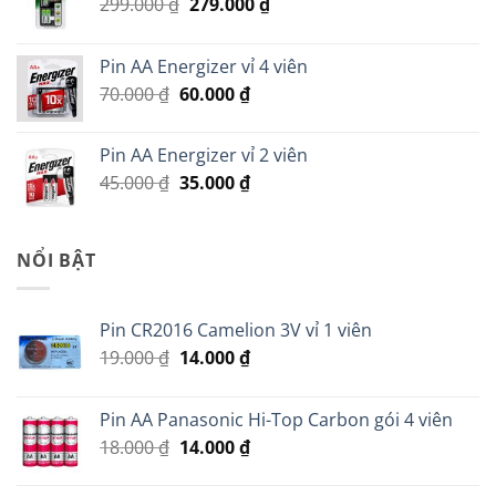
Giá
Giá
299.000
₫
279.000
₫
gốc
hiện
là:
tại
Pin AA Energizer vỉ 4 viên
299.000 ₫.
là:
Giá
Giá
70.000
₫
60.000
₫
279.000 ₫.
gốc
hiện
là:
tại
Pin AA Energizer vỉ 2 viên
70.000 ₫.
là:
Giá
Giá
45.000
₫
35.000
₫
60.000 ₫.
gốc
hiện
là:
tại
45.000 ₫.
là:
NỔI BẬT
35.000 ₫.
Pin CR2016 Camelion 3V vỉ 1 viên
Giá
Giá
19.000
₫
14.000
₫
gốc
hiện
là:
tại
Pin AA Panasonic Hi-Top Carbon gói 4 viên
19.000 ₫.
là:
Giá
Giá
18.000
₫
14.000
₫
14.000 ₫.
gốc
hiện
là:
tại