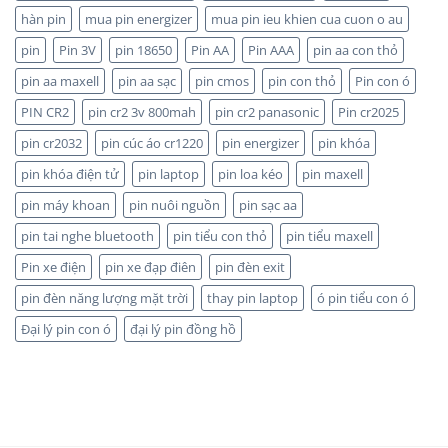
TP.HCM:
và
hàn pin
mua pin energizer
mua pin ieu khien cua cuon o au
UY
Maxell:
TÍN,
pin
Pin 3V
pin 18650
Pin AA
Pin AAA
pin aa con thỏ
Pin
CHIẾT
nào
KHẤU
pin aa maxell
pin aa sạc
pin cmos
pin con thỏ
Pin con ó
bền
CAO,
hơn?
HÀNG
PIN CR2
pin cr2 3v 800mah
pin cr2 panasonic
Pin cr2025
CHÍNH
HÃNG
pin cr2032
pin cúc áo cr1220
pin energizer
pin khóa
pin khóa điện tử
pin laptop
pin loa kéo
pin maxell
pin máy khoan
pin nuôi nguồn
pin sạc aa
pin tai nghe bluetooth
pin tiểu con thỏ
pin tiểu maxell
Pin xe điện
pin xe đạp điên
pin đèn exit
pin đèn năng lượng mặt trời
thay pin laptop
ó pin tiểu con ó
Đại lý pin con ó
đại lý pin đồng hồ