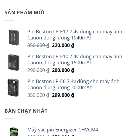
SẢN PHẨM MỚI
Pin Beston LP-E17 7.4v dùng cho máy ảnh
Canon dung lượng 1040mAh
Giá
Giá
350.000
₫
220.000
₫
gốc
hiện
Pin Beston LP-E10 7.4v dùng cho máy ảnh
là:
tại
Canon dung lượng 1500mAh
350.000 ₫.
là:
Giá
Giá
290.000
₫
200.000
₫
220.000 ₫.
gốc
hiện
Pin Beston LP-E6 7.4v dùng cho máy ảnh
là:
tại
Canon dung lượng 2000mAh
290.000 ₫.
là:
Giá
Giá
350.000
₫
299.000
₫
200.000 ₫.
gốc
hiện
là:
tại
BÁN CHẠY NHẤT
350.000 ₫.
là:
299.000 ₫.
Máy sạc pin Energizer CHVCM4