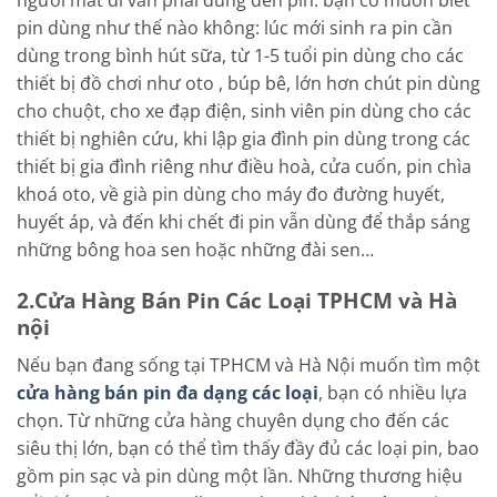
người mất đi vẫn phải dùng đến pin: bạn có muốn biết
pin dùng như thế nào không: lúc mới sinh ra pin cần
dùng trong bình hút sữa, từ 1-5 tuổi pin dùng cho các
thiết bị đồ chơi như oto , búp bê, lớn hơn chút pin dùng
cho chuột, cho xe đạp điện, sinh viên pin dùng cho các
thiết bị nghiên cứu, khi lập gia đình pin dùng trong các
thiết bị gia đình riêng như điều hoà, cửa cuốn, pin chìa
khoá oto, về già pin dùng cho máy đo đường huyết,
huyết áp, và đến khi chết đi pin vẫn dùng để thắp sáng
những bông hoa sen hoặc những đài sen…
2.Cửa Hàng Bán Pin Các Loại TPHCM và Hà
nội
Nếu bạn đang sống tại TPHCM và Hà Nội muốn tìm một
cửa hàng bán pin đa dạng các loại
, bạn có nhiều lựa
chọn. Từ những cửa hàng chuyên dụng cho đến các
siêu thị lớn, bạn có thể tìm thấy đầy đủ các loại pin, bao
gồm pin sạc và pin dùng một lần. Những thương hiệu