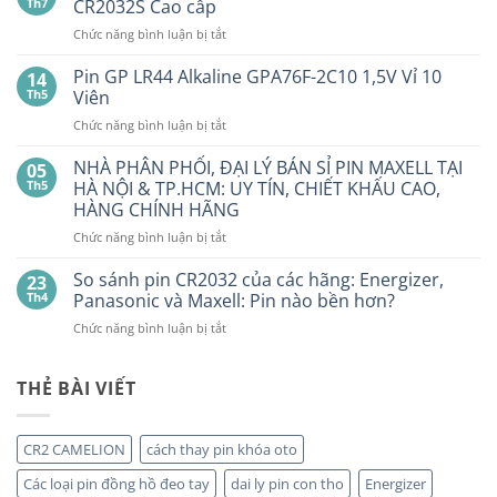
luận
Th7
CR2032S Cao cấp
ở
Pin
ở
Chức năng bình luận bị tắt
Con
SMARTKEY
Thỏ
Ô
Dung
Pin GP LR44 Alkaline GPA76F-2C10 1,5V Vỉ 10
14
Lượng
TÔ
Th5
Viên
Bao
HẾT
Nhiêu?
ở
Chức năng bình luận bị tắt
PIN
Mua
Pin
pin
BẤT
con
GP
NHÀ PHÂN PHỐI, ĐẠI LÝ BÁN SỈ PIN MAXELL TẠI
NGỜ?
05
thỏ
LR44
PIN
Th5
HÀ NỘI & TP.HCM: UY TÍN, CHIẾT KHẤU CAO,
giá
Alkaline
rẻ
MAXELL
HÀNG CHÍNH HÃNG
ở
GPA76F-
CR2032S Cao
đâu
ở
Chức năng bình luận bị tắt
2C10
cấp
NHÀ
1,5V
PHÂN
Vỉ
So sánh pin CR2032 của các hãng: Energizer,
23
PHỐI,
10
Th4
Panasonic và Maxell: Pin nào bền hơn?
ĐẠI
Viên
ở
Chức năng bình luận bị tắt
LÝ
So
BÁN
sánh
SỈ
pin
THẺ BÀI VIẾT
PIN
CR2032
MAXELL
của
TẠI
các
HÀ
CR2 CAMELION
cách thay pin khóa oto
hãng:
NỘI
Energizer,
&
Các loại pin đồng hồ đeo tay
dai ly pin con tho
Energizer
Panasonic