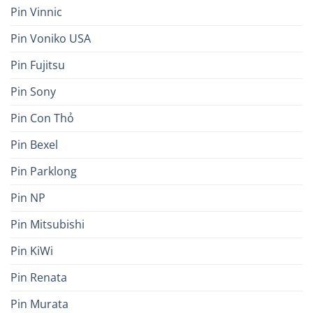
Pin Vinnic
Pin Voniko USA
Pin Fujitsu
Pin Sony
Pin Con Thỏ
Pin Bexel
Pin Parklong
Pin NP
Pin Mitsubishi
Pin KiWi
Pin Renata
Pin Murata