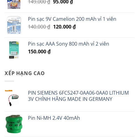
Giá
Giá
149.000
₫
95.000
₫
gốc
hiện
là:
tại
Pin sạc 9V Camelion 200 mAh vỉ 1 viên
149.000 ₫.
là:
Giá
Giá
140.000
₫
120.000
₫
95.000 ₫.
gốc
hiện
là:
tại
Pin sạc AAA Sony 800 mAh vỉ 2 viên
140.000 ₫.
là:
150.000
₫
120.000 ₫.
XẾP HẠNG CAO
PIN SIEMENS 6FC5247-0AA06-0AA0 LITHIUM
3V CHÍNH HÃNG MADE IN GERMANY
Pin Ni-MH 2.4V 40mAh