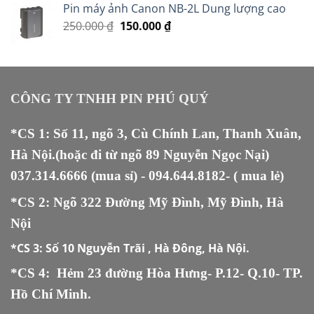
Pin máy ảnh Canon NB-2L Dung lượng cao
Giá
Giá
250.000
₫
150.000
₫
gốc
hiện
là:
tại
250.000 ₫.
là:
150.000 ₫.
CÔNG TY TNHH PIN PHÚ QUÝ
*CS 1: Số 11, ngõ 3, Cù Chính Lan, Thanh Xuân,
Hà Nội.(hoặc đi từ ngõ 89 Nguyễn Ngọc Nại)
037.314.6666
(mua sỉ) -
094.644.8182
- ( mua lẻ)
*CS 2: Ngõ 322 Đường Mỹ Đình, Mỹ Đình, Hà
Nội
*CS 3:
Số 10 Nguyễn Trãi , Hà Đông, Hà Nội.
*CS 4: Hẻm 23 đường Hòa Hưng- P.12- Q.10- TP.
Hồ Chí Minh.