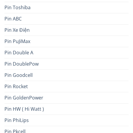
Pin Toshiba
Pin ABC
Pin Xe Điện
Pin PuJiMax
Pin Double A
Pin DoublePow
Pin Goodcell
Pin Rocket
Pin GoldenPower
Pin HW ( Hi Watt )
Pin PhiLips
Pin Pkcell