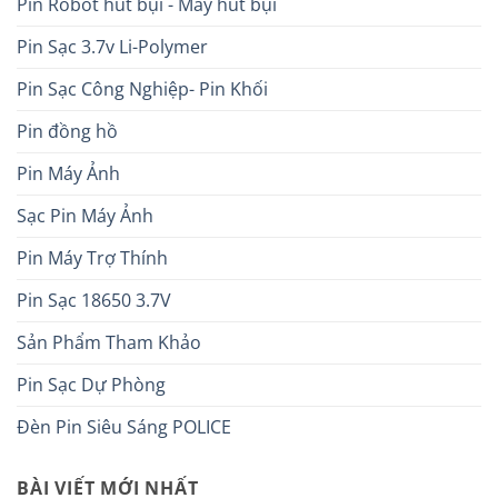
Pin Robot hút bụi - Máy hút bụi
Pin Sạc 3.7v Li-Polymer
Pin Sạc Công Nghiệp- Pin Khối
Pin đồng hồ
Pin Máy Ảnh
Sạc Pin Máy Ảnh
Pin Máy Trợ Thính
Pin Sạc 18650 3.7V
Sản Phẩm Tham Khảo
Pin Sạc Dự Phòng
Đèn Pin Siêu Sáng POLICE
BÀI VIẾT MỚI NHẤT