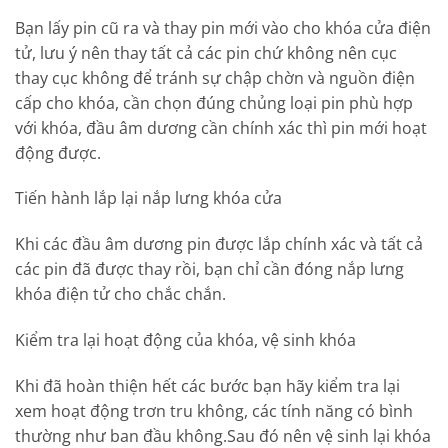
Bạn lấy pin cũ ra và thay pin mới vào cho khóa cửa điện
tử, lưu ý nên thay tất cả các pin chứ không nên cục
thay cục không để tránh sự chập chờn và nguồn điện
cấp cho khóa, cần chọn đúng chủng loại pin phù hợp
với khóa, đầu âm dương cần chính xác thì pin mới hoạt
động được.
Tiến hành lắp lại nắp lưng khóa cửa
Khi các đầu âm dương pin được lắp chính xác và tất cả
các pin đã được thay rồi, bạn chỉ cần đóng nắp lưng
khóa điện tử cho chắc chắn.
Kiểm tra lại hoạt động của khóa, vệ sinh khóa
Khi đã hoàn thiện hết các bước bạn hãy kiểm tra lại
xem hoạt động trơn tru không, các tính năng có bình
thường như ban đầu không.Sau đó nên vệ sinh lại khóa