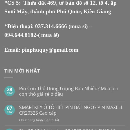
*CS 5
:
Thửa đất 469, tờ bản đồ số 12, tổ 4, ấp
Suối Mây, thành phố Phú Quốc, Kiên Giang
*Điện thoại:
037.314.6666
(mua sỉ) -
094.644.8182
-( mua lẻ)
Email:
pinphuquy@gmail.com
TIN MỚI NHẤT
Pin Con Thỏ Dung Lượng Bao Nhiêu? Mua pin
28
Th7
con thỏ giá rẻ ở đâu
Không
có
SMARTKEY Ô TÔ HẾT PIN BẤT NGỜ? PIN MAXELL
07
bình
luận
Th7
CR2032S Cao cấp
ở
Pin
ở
Chức năng bình luận bị tắt
Con
SMARTKEY
Thỏ
Ô