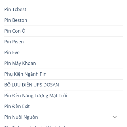
Pin Tcbest
Pin Beston
Pin Con Ó
Pin Pisen
Pin Eve
Pin Máy Khoan
Phụ Kiện Ngành Pin
BỘ LƯU ĐIỆN UPS DOSAN
Pin Đèn Năng Lượng Mặt Trời
Pin Đèn Exit
Pin Nuôi Nguồn