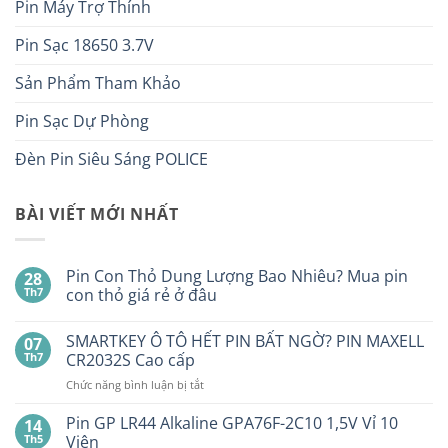
Pin Máy Trợ Thính
Pin Sạc 18650 3.7V
Sản Phẩm Tham Khảo
Pin Sạc Dự Phòng
Đèn Pin Siêu Sáng POLICE
BÀI VIẾT MỚI NHẤT
Pin Con Thỏ Dung Lượng Bao Nhiêu? Mua pin
28
Th7
con thỏ giá rẻ ở đâu
Không
có
SMARTKEY Ô TÔ HẾT PIN BẤT NGỜ? PIN MAXELL
07
bình
luận
Th7
CR2032S Cao cấp
ở
Pin
ở
Chức năng bình luận bị tắt
Con
SMARTKEY
Thỏ
Ô
Dung
Pin GP LR44 Alkaline GPA76F-2C10 1,5V Vỉ 10
14
Lượng
TÔ
Th5
Viên
Bao