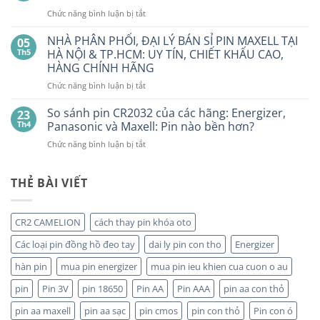
HẾT
Nhiêu?
ở
Chức năng bình luận bị tắt
PIN
Mua
Pin
pin
BẤT
con
GP
NHÀ PHÂN PHỐI, ĐẠI LÝ BÁN SỈ PIN MAXELL TẠI
NGỜ?
05
thỏ
LR44
PIN
Th5
HÀ NỘI & TP.HCM: UY TÍN, CHIẾT KHẤU CAO,
giá
Alkaline
rẻ
MAXELL
HÀNG CHÍNH HÃNG
ở
GPA76F-
CR2032S Cao
đâu
ở
Chức năng bình luận bị tắt
2C10
cấp
NHÀ
1,5V
PHÂN
Vỉ
So sánh pin CR2032 của các hãng: Energizer,
23
PHỐI,
10
Th4
Panasonic và Maxell: Pin nào bền hơn?
ĐẠI
Viên
ở
Chức năng bình luận bị tắt
LÝ
So
BÁN
sánh
SỈ
pin
THẺ BÀI VIẾT
PIN
CR2032
MAXELL
của
TẠI
các
HÀ
CR2 CAMELION
cách thay pin khóa oto
hãng:
NỘI
Energizer,
&
Các loại pin đồng hồ đeo tay
dai ly pin con tho
Energizer
Panasonic
TP.HCM:
và
hàn pin
mua pin energizer
mua pin ieu khien cua cuon o au
UY
Maxell:
TÍN,
pin
Pin 3V
pin 18650
Pin AA
Pin AAA
pin aa con thỏ
Pin
CHIẾT
nào
KHẤU
pin aa maxell
pin aa sạc
pin cmos
pin con thỏ
Pin con ó
bền
CAO,