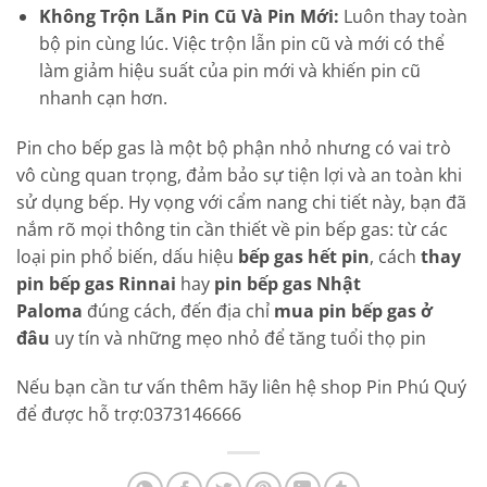
Không Trộn Lẫn Pin Cũ Và Pin Mới:
Luôn thay toàn
bộ pin cùng lúc. Việc trộn lẫn pin cũ và mới có thể
làm giảm hiệu suất của pin mới và khiến pin cũ
nhanh cạn hơn.
Pin cho bếp gas là một bộ phận nhỏ nhưng có vai trò
vô cùng quan trọng, đảm bảo sự tiện lợi và an toàn khi
sử dụng bếp. Hy vọng với cẩm nang chi tiết này, bạn đã
nắm rõ mọi thông tin cần thiết về pin bếp gas: từ các
loại pin phổ biến, dấu hiệu
bếp gas hết pin
, cách
thay
pin bếp gas Rinnai
hay
pin bếp gas Nhật
Paloma
đúng cách, đến địa chỉ
mua pin bếp gas ở
đâu
uy tín và những mẹo nhỏ để tăng tuổi thọ pin
Nếu bạn cần tư vấn thêm hãy liên hệ shop Pin Phú Quý
để được hỗ trợ:0373146666