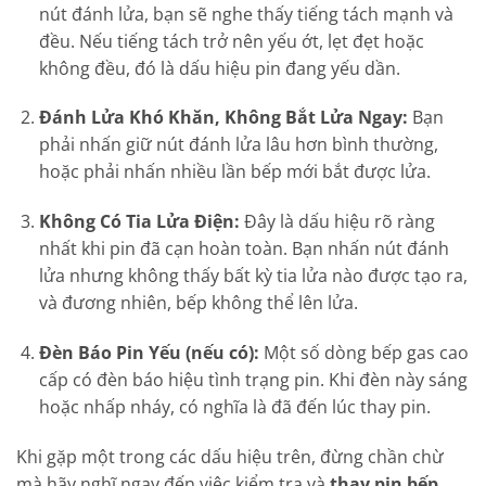
nút đánh lửa, bạn sẽ nghe thấy tiếng tách mạnh và
đều. Nếu tiếng tách trở nên yếu ớt, lẹt đẹt hoặc
không đều, đó là dấu hiệu pin đang yếu dần.
Đánh Lửa Khó Khăn, Không Bắt Lửa Ngay:
Bạn
phải nhấn giữ nút đánh lửa lâu hơn bình thường,
hoặc phải nhấn nhiều lần bếp mới bắt được lửa.
Không Có Tia Lửa Điện:
Đây là dấu hiệu rõ ràng
nhất khi pin đã cạn hoàn toàn. Bạn nhấn nút đánh
lửa nhưng không thấy bất kỳ tia lửa nào được tạo ra,
và đương nhiên, bếp không thể lên lửa.
Đèn Báo Pin Yếu (nếu có):
Một số dòng bếp gas cao
cấp có đèn báo hiệu tình trạng pin. Khi đèn này sáng
hoặc nhấp nháy, có nghĩa là đã đến lúc thay pin.
Khi gặp một trong các dấu hiệu trên, đừng chần chừ
mà hãy nghĩ ngay đến việc kiểm tra và
thay pin bếp