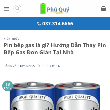
Bỏ
qua
nội
dung
037.314.6666
KIẾN THỨC
Pin bếp gas là gì? Hướng Dẫn Thay Pin
Bếp Gas Đơn Giản Tại Nhà
ĐĂNG VÀO
18/10/2025
BỞI
PHÚ QUÝ PIN
18
Th10