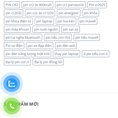
hơn?
HÀNG
PIN CR2
pin cr2 3v 800mah
pin cr2 panasonic
Pin cr2025
CHÍNH
HÃNG
pin cr2032
pin cúc áo cr1220
pin energizer
pin khóa
pin khóa điện tử
pin laptop
pin loa kéo
pin maxell
pin máy khoan
pin nuôi nguồn
pin sạc aa
pin tai nghe bluetooth
pin tiểu con thỏ
pin tiểu maxell
Pin xe điện
pin xe đạp điên
pin đèn exit
pin đèn năng lượng mặt trời
thay pin laptop
ó pin tiểu con ó
Đại lý pin con ó
đại lý pin đồng hồ
SẢN PHẨM MỚI