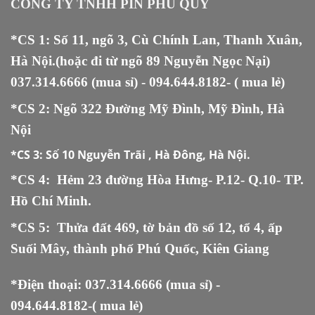
CÔNG TY TNHH PIN PHÚ QUÝ
*CS 1: Số 11, ngõ 3, Cù Chính Lan, Thanh Xuân,
Hà Nội.(hoặc đi từ ngõ 89 Nguyễn Ngọc Nại)
037.314.6666
(mua sỉ) -
094.644.8182
- ( mua lẻ)
*CS 2: Ngõ 322 Đường Mỹ Đình, Mỹ Đình, Hà
Nội
*CS 3:
Số 10 Nguyễn Trãi , Hà Đông, Hà Nội.
*CS 4: Hẻm 23 đường Hòa Hưng- P.12- Q.10- TP.
Hồ Chí Minh.
*CS 5
:
Thửa đất 469, tờ bản đồ số 12, tổ 4, ấp
Suối Mây, thành phố Phú Quốc, Kiên Giang
*Điện thoại:
037.314.6666
(mua sỉ) -
094.644.8182
-( mua lẻ)