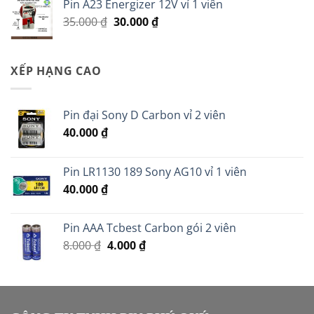
Pin A23 Energizer 12V vỉ 1 viên
18.000 ₫.
là:
Giá
Giá
35.000
₫
30.000
₫
14.000 ₫.
gốc
hiện
là:
tại
35.000 ₫.
là:
XẾP HẠNG CAO
30.000 ₫.
Pin đại Sony D Carbon vỉ 2 viên
40.000
₫
Pin LR1130 189 Sony AG10 vỉ 1 viên
40.000
₫
Pin AAA Tcbest Carbon gói 2 viên
Giá
Giá
8.000
₫
4.000
₫
gốc
hiện
là:
tại
8.000 ₫.
là:
4.000 ₫.