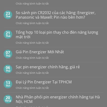
CR2032S Cao
đâu
ở
Chức năng bình luận bị tắt
2C10
cấp
NHÀ
1,5V
PHÂN
Vỉ
So sánh pin CR2032 của các hãng: Energizer,
23
PHỐI,
10
Th4
Panasonic và Maxell: Pin nào bền hơn?
ĐẠI
Viên
ở
Chức năng bình luận bị tắt
LÝ
So
BÁN
sánh
Tổng hợp 10 loại pin thay cho đèn năng lượng
SỈ
21
pin
PIN
Th4
mặt trời
CR2032
MAXELL
ở
Chức năng bình luận bị tắt
của
TẠI
Tổng
các
HÀ
hợp
Giá Pin Energizer Mới Nhất
hãng:
07
NỘI
10
Energizer,
Th2
&
ở
Chức năng bình luận bị tắt
loại
Panasonic
TP.HCM:
Giá
pin
và
UY
Pin
Sạc pin energizer chính hãng, giá rẻ
06
thay
Maxell:
TÍN,
Energizer
Th2
cho
Pin
CHIẾT
ở
Chức năng bình luận bị tắt
Mới
đèn
nào
KHẤU
Sạc
Nhất
năng
bền
CAO,
pin
Đại Lý Pin Energizer Tại TPHCM
13
lượng
hơn?
HÀNG
energizer
Th1
mặt
ở
Chức năng bình luận bị tắt
CHÍNH
chính
trời
Đại
HÃNG
hãng,
Lý
Nhà Phân phối pin energizer chính hãng tại Hà
20
giá
Pin
Th12
Nội, HCM
rẻ
Energizer