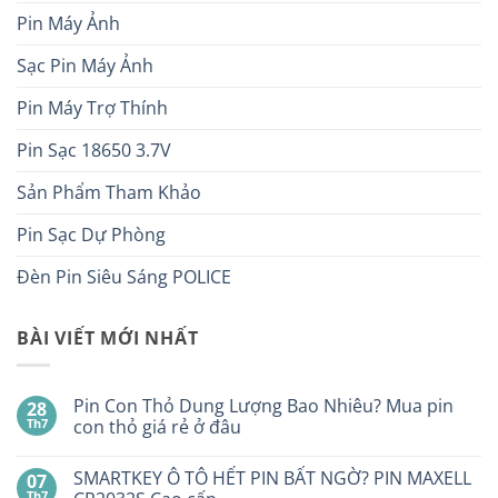
Pin Máy Ảnh
Sạc Pin Máy Ảnh
Pin Máy Trợ Thính
Pin Sạc 18650 3.7V
Sản Phẩm Tham Khảo
Pin Sạc Dự Phòng
Đèn Pin Siêu Sáng POLICE
BÀI VIẾT MỚI NHẤT
Pin Con Thỏ Dung Lượng Bao Nhiêu? Mua pin
28
Th7
con thỏ giá rẻ ở đâu
Không
có
SMARTKEY Ô TÔ HẾT PIN BẤT NGỜ? PIN MAXELL
07
bình
luận
Th7