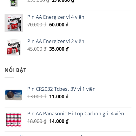
gốc
hiện
là:
tại
Pin AA Energizer vỉ 4 viên
299.000 ₫.
là:
Giá
Giá
70.000
₫
60.000
₫
279.000 ₫.
gốc
hiện
là:
tại
Pin AA Energizer vỉ 2 viên
70.000 ₫.
là:
Giá
Giá
45.000
₫
35.000
₫
60.000 ₫.
gốc
hiện
là:
tại
45.000 ₫.
là:
NỔI BẬT
35.000 ₫.
Pin CR2032 Tcbest 3V vỉ 1 viên
Giá
Giá
13.000
₫
11.000
₫
gốc
hiện
là:
tại
Pin AA Panasonic Hi-Top Carbon gói 4 viên
13.000 ₫.
là:
Giá
Giá
18.000
₫
14.000
₫
11.000 ₫.
gốc
hiện
là:
tại