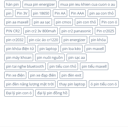
và
hàn pin
mua pin energizer
mua pin ieu khien cua cuon o au
UY
Maxell:
TÍN,
pin
Pin 3V
pin 18650
Pin AA
Pin AAA
pin aa con thỏ
Pin
CHIẾT
nào
KHẤU
pin aa maxell
pin aa sạc
pin cmos
pin con thỏ
Pin con ó
bền
CAO,
hơn?
HÀNG
PIN CR2
pin cr2 3v 800mah
pin cr2 panasonic
Pin cr2025
CHÍNH
HÃNG
pin cr2032
pin cúc áo cr1220
pin energizer
pin khóa
pin khóa điện tử
pin laptop
pin loa kéo
pin maxell
pin máy khoan
pin nuôi nguồn
pin sạc aa
pin tai nghe bluetooth
pin tiểu con thỏ
pin tiểu maxell
Pin xe điện
pin xe đạp điên
pin đèn exit
pin đèn năng lượng mặt trời
thay pin laptop
ó pin tiểu con ó
Đại lý pin con ó
đại lý pin đồng hồ