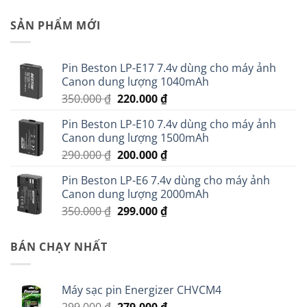
SẢN PHẨM MỚI
Pin Beston LP-E17 7.4v dùng cho máy ảnh
Canon dung lượng 1040mAh
Giá
Giá
350.000
₫
220.000
₫
gốc
hiện
Pin Beston LP-E10 7.4v dùng cho máy ảnh
là:
tại
Canon dung lượng 1500mAh
350.000 ₫.
là:
Giá
Giá
290.000
₫
200.000
₫
220.000 ₫.
gốc
hiện
Pin Beston LP-E6 7.4v dùng cho máy ảnh
là:
tại
Canon dung lượng 2000mAh
290.000 ₫.
là:
Giá
Giá
350.000
₫
299.000
₫
200.000 ₫.
gốc
hiện
là:
tại
BÁN CHẠY NHẤT
350.000 ₫.
là:
299.000 ₫.
Máy sạc pin Energizer CHVCM4
Giá
Giá
299.000
₫
279.000
₫