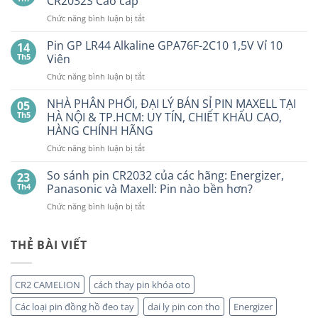
CR2032S Cao cấp
ở
Pin
ở
Chức năng bình luận bị tắt
Con
SMARTKEY
Thỏ
Ô
Dung
Pin GP LR44 Alkaline GPA76F-2C10 1,5V Vỉ 10
14
Lượng
TÔ
Th5
Viên
Bao
HẾT
Nhiêu?
ở
Chức năng bình luận bị tắt
PIN
Mua
Pin
pin
BẤT
con
GP
NHÀ PHÂN PHỐI, ĐẠI LÝ BÁN SỈ PIN MAXELL TẠI
NGỜ?
05
thỏ
LR44
PIN
Th5
HÀ NỘI & TP.HCM: UY TÍN, CHIẾT KHẤU CAO,
giá
Alkaline
rẻ
MAXELL
HÀNG CHÍNH HÃNG
ở
GPA76F-
CR2032S Cao
đâu
ở
Chức năng bình luận bị tắt
2C10
cấp
NHÀ
1,5V
PHÂN
Vỉ
So sánh pin CR2032 của các hãng: Energizer,
23
PHỐI,
10
Th4
Panasonic và Maxell: Pin nào bền hơn?
ĐẠI
Viên
ở
Chức năng bình luận bị tắt
LÝ
So
BÁN
sánh
SỈ
pin
THẺ BÀI VIẾT
PIN
CR2032
MAXELL
của
TẠI
các
HÀ
CR2 CAMELION
cách thay pin khóa oto
hãng:
NỘI
Energizer,
&
Các loại pin đồng hồ đeo tay
dai ly pin con tho
Energizer
Panasonic
TP.HCM: