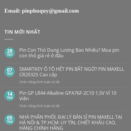
Email:
pinphuquy@gmail.com
TIN MỚI NHẤT
Pin Con Thỏ Dung Lượng Bao Nhiêu? Mua pin
28
Th7
con thỏ giá rẻ ở đâu
Không
có
SMARTKEY Ô TÔ HẾT PIN BẤT NGỜ? PIN MAXELL
07
bình
luận
Th7
CR2032S Cao cấp
ở
Pin
ở
Chức năng bình luận bị tắt
Con
SMARTKEY
Thỏ
Ô
Dung
Pin GP LR44 Alkaline GPA76F-2C10 1,5V Vỉ 10
14
Lượng
TÔ
Th5
Viên
Bao
HẾT
Nhiêu?
ở
Chức năng bình luận bị tắt
PIN
Mua
Pin
pin
BẤT
con
GP
NHÀ PHÂN PHỐI, ĐẠI LÝ BÁN SỈ PIN MAXELL TẠI
NGỜ?
05
thỏ
LR44
PIN
Th5
HÀ NỘI & TP.HCM: UY TÍN, CHIẾT KHẤU CAO,
giá
Alkaline
rẻ
MAXELL
HÀNG CHÍNH HÃNG
ở
GPA76F-