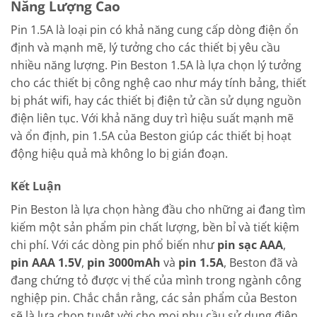
Năng Lượng Cao
Pin 1.5A là loại pin có khả năng cung cấp dòng điện ổn
định và mạnh mẽ, lý tưởng cho các thiết bị yêu cầu
nhiều năng lượng. Pin Beston 1.5A là lựa chọn lý tưởng
cho các thiết bị công nghệ cao như máy tính bảng, thiết
bị phát wifi, hay các thiết bị điện tử cần sử dụng nguồn
điện liên tục. Với khả năng duy trì hiệu suất mạnh mẽ
và ổn định, pin 1.5A của Beston giúp các thiết bị hoạt
động hiệu quả mà không lo bị gián đoạn.
Kết Luận
Pin Beston là lựa chọn hàng đầu cho những ai đang tìm
kiếm một sản phẩm pin chất lượng, bền bỉ và tiết kiệm
chi phí. Với các dòng pin phổ biến như
pin sạc AAA
,
pin AAA 1.5V
,
pin 3000mAh
và
pin 1.5A
, Beston đã và
đang chứng tỏ được vị thế của mình trong ngành công
nghiệp pin. Chắc chắn rằng, các sản phẩm của Beston
sẽ là lựa chọn tuyệt vời cho mọi nhu cầu sử dụng điện