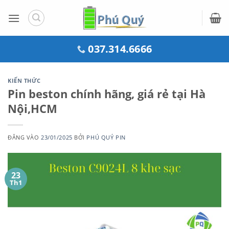
Bỏ
qua
nội
dung
037.314.6666
KIẾN THỨC
Pin beston chính hãng, giá rẻ tại Hà
Nội,HCM
ĐĂNG VÀO
23/01/2025
BỞI
PHÚ QUÝ PIN
23
Th1