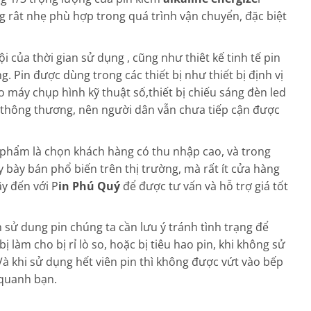
ợng rât nhẹ phù hợp trong quá trình vận chuyển, đặc biệt
ội của thời gian sử dụng , cũng như thiêt kế tinh tế pin
. Pin được dùng trong các thiết bị như thiết bị định vị
 máy chụp hình kỹ thuật số,thiết bị chiếu sáng đèn led
n thông thương, nên người dân vẫn chưa tiếp cận được
n phẩm là chọn khách hàng có thu nhập cao, và trong
ly bày bán phổ biến trên thị trường, mà rất ít cửa hàng
y đến với P
in Phú Quý
để được tư vấn và hỗ trợ giá tốt
h sử dung pin chúng ta cần lưu ý tránh tình trạng để
t bị làm cho bị rỉ lò so, hoặc bị tiêu hao pin, khi không sử
à khi sử dụng hết viên pin thì không được vứt vào bếp
 quanh bạn.