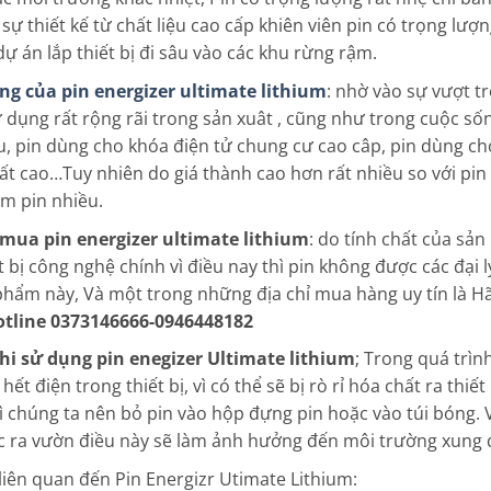
 sự thiết kế từ chất liệu cao cấp khiên viên pin có trọng lư
dự án lắp thiết bị đi sâu vào các khu rừng rậm.
g của pin energizer ultimate lithium
: nhờ vào sự vượt tr
dụng rất rộng rãi trong sản xuât , cũng như trong cuộc sống
u, pin dùng cho khóa điện tử chung cư cao câp, pin dùng cho
ất cao…Tuy nhiên do giá thành cao hơn rất nhiều so với pi
m pin nhiều.
 mua pin energizer ultimate lithium
: do tính chất của sả
t bị công nghệ chính vì điều nay thì pin không được các đại 
phẩm này, Và một trong những địa chỉ mua hàng uy tín là Hã
tline 0373146666-0946448182
hi sử dụng pin enegizer Ultimate lithium
; Trong quá trìn
 hết điện trong thiết bị, vì có thể sẽ bị rò rỉ hóa chất ra thiế
ì chúng ta nên bỏ pin vào hộp đựng pin hoặc vào túi bóng. V
c ra vườn điều này sẽ làm ảnh hưởng đến môi trường xung
 liên quan đến Pin Energizr Utimate Lithium: