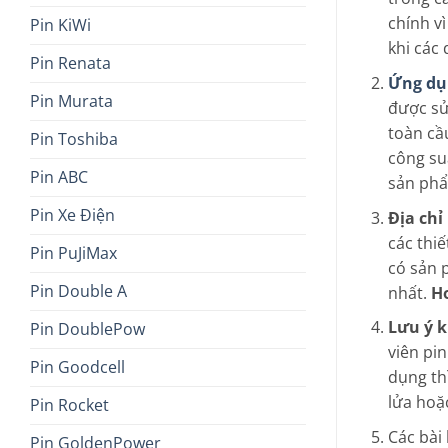
chính vì
Pin KiWi
khi các 
Pin Renata
Ứng dụn
Pin Murata
được sử 
toàn cầ
Pin Toshiba
công su
Pin ABC
sản phẩ
Pin Xe Điện
Địa chỉ
các thiế
Pin PuJiMax
có sản 
Pin Double A
nhất.
Ho
Lưu ý k
Pin DoublePow
viên pin
Pin Goodcell
dụng th
lửa hoặ
Pin Rocket
Các bài
Pin GoldenPower