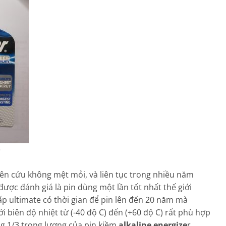
e
iên cứu không mệt mỏi, và liên tục trong nhiều năm
ược đánh giá là pin dùng một lần tốt nhất thế giới
ấp ultimate có thời gian để pin lên đến 20 năm mà
i biên độ nhiệt từ (-40 độ C) đến (+60 độ C) rất phù hợp
ng 1/3 trọng lượng của pin kiềm
alkaline energize
r