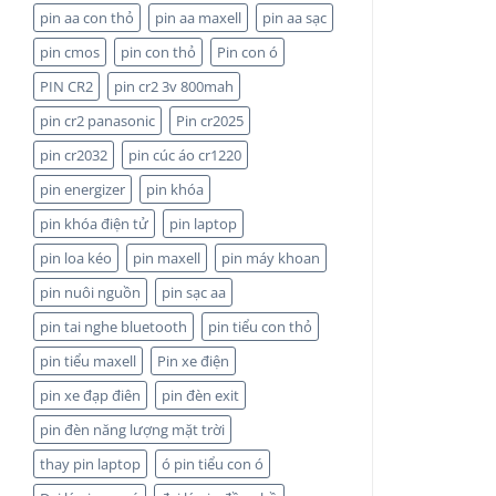
pin aa con thỏ
pin aa maxell
pin aa sạc
pin cmos
pin con thỏ
Pin con ó
PIN CR2
pin cr2 3v 800mah
pin cr2 panasonic
Pin cr2025
pin cr2032
pin cúc áo cr1220
pin energizer
pin khóa
pin khóa điện tử
pin laptop
pin loa kéo
pin maxell
pin máy khoan
pin nuôi nguồn
pin sạc aa
pin tai nghe bluetooth
pin tiểu con thỏ
pin tiểu maxell
Pin xe điện
pin xe đạp điên
pin đèn exit
pin đèn năng lượng mặt trời
thay pin laptop
ó pin tiểu con ó