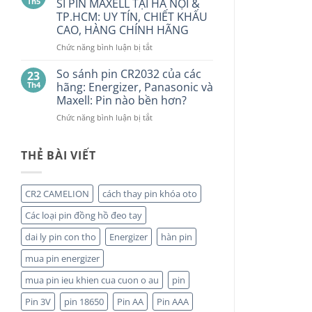
PIN
Th5
SỈ PIN MAXELL TẠI HÀ NỘI &
ở
Alkaline
MAXELL
TP.HCM: UY TÍN, CHIẾT KHẤU
đâu
GPA76F-
CR2032S Cao
CAO, HÀNG CHÍNH HÃNG
2C10
cấp
1,5V
ở
Chức năng bình luận bị tắt
Vỉ
NHÀ
10
PHÂN
So sánh pin CR2032 của các
23
Viên
PHỐI,
Th4
hãng: Energizer, Panasonic và
ĐẠI
Maxell: Pin nào bền hơn?
LÝ
ở
Chức năng bình luận bị tắt
BÁN
So
SỈ
sánh
PIN
pin
THẺ BÀI VIẾT
MAXELL
CR2032
TẠI
của
HÀ
các
NỘI
CR2 CAMELION
cách thay pin khóa oto
hãng:
&
Energizer,
TP.HCM:
Các loại pin đồng hồ đeo tay
Panasonic
UY
và
TÍN,
dai ly pin con tho
Energizer
hàn pin
Maxell:
CHIẾT
mua pin energizer
Pin
KHẤU
nào
CAO,
mua pin ieu khien cua cuon o au
pin
bền
HÀNG
hơn?
CHÍNH
Pin 3V
pin 18650
Pin AA
Pin AAA
HÃNG