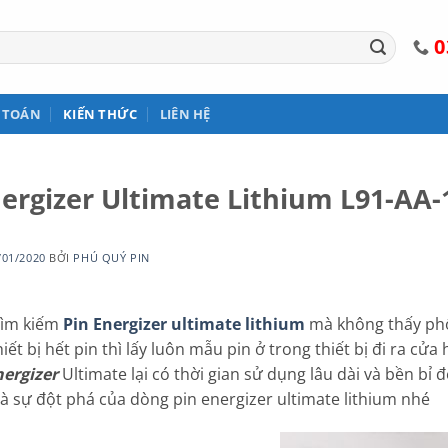
0
 TOÁN
KIẾN THỨC
LIÊN HỆ
nergizer Ultimate Lithium L91-AA-
/01/2020
BỞI
PHÚ QUÝ PIN
tìm kiếm
Pin Energizer ultimate lithium
mà không thấy phổ
hiết bị hết pin thì lấy luôn mẫu pin ở trong thiết bị đi ra c
ergizer
Ultimate lại có thời gian sử dụng lâu dài và bền bỉ đế
à sự đột phá của dòng pin energizer ultimate lithium nhé