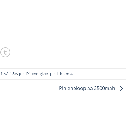
91-AA-1.5V
,
pin l91 energizer
,
pin lithium aa
.
Pin eneloop aa 2500mah