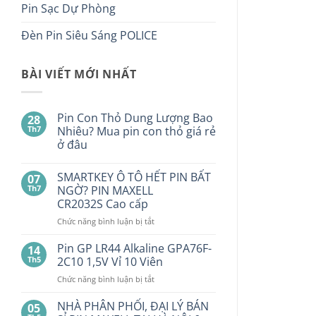
Pin Sạc Dự Phòng
Đèn Pin Siêu Sáng POLICE
BÀI VIẾT MỚI NHẤT
Pin Con Thỏ Dung Lượng Bao
28
Th7
Nhiêu? Mua pin con thỏ giá rẻ
ở đâu
Không
có
SMARTKEY Ô TÔ HẾT PIN BẤT
07
bình
luận
Th7
NGỜ? PIN MAXELL
ở
CR2032S Cao cấp
Pin
Con
ở
Chức năng bình luận bị tắt
Thỏ
Dung
SMARTKEY
Lượng
Ô
Pin GP LR44 Alkaline GPA76F-
14
Bao
TÔ
Th5
2C10 1,5V Vỉ 10 Viên
Nhiêu?
HẾT
Mua
pin
ở
Chức năng bình luận bị tắt
PIN
con
Pin
BẤT
thỏ
GP
NHÀ PHÂN PHỐI, ĐẠI LÝ BÁN
NGỜ?
05
giá
LR44
rẻ