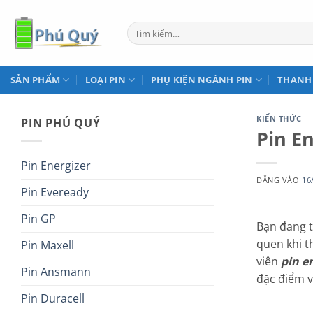
Bỏ
qua
Tìm
kiếm:
nội
dung
SẢN PHẨM
LOẠI PIN
PHỤ KIỆN NGÀNH PIN
THANH
KIẾN THỨC
PIN PHÚ QUÝ
Pin E
Pin Energizer
ĐĂNG VÀO
16
Pin Eveready
Pin GP
Bạn đang 
quen khi t
Pin Maxell
viên
pin en
Pin Ansmann
đặc điểm v
Pin Duracell