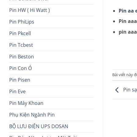
Pin HW ( Hi Watt )
Pin aa 
Pin aaa
Pin PhiLips
pin aaa
Pin Pkcell
Pin Tcbest
Pin Beston
Pin Con Ó
Bài viết này 
Pin Pisen
Pin sạ
Pin Eve
Pin Máy Khoan
Phụ Kiện Ngành Pin
BỘ LƯU ĐIỆN UPS DOSAN