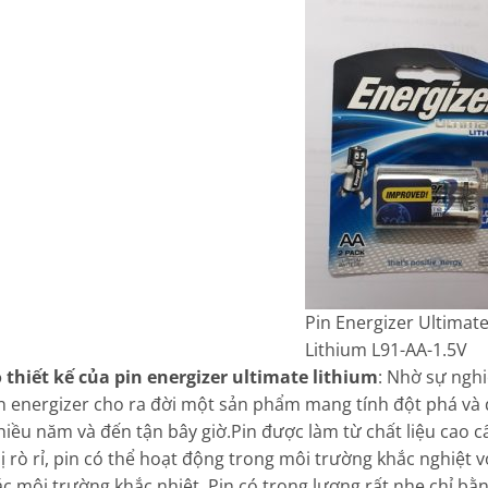
Pin Energizer Ultimat
Lithium L91-AA-1.5V
 thiết kế của
pin energizer ultimate lithium
: Nhờ sự ngh
n energizer cho ra đời một sản phẩm mang tính đột phá và đ
hiều năm và đến tận bây giờ.Pin được làm từ chất liệu cao c
 rò rỉ, pin có thể hoạt động trong môi trường khắc nghiệt vớ
ác môi trường khắc nhiệt, Pin có trọng lượng rất nhẹ chỉ bằ