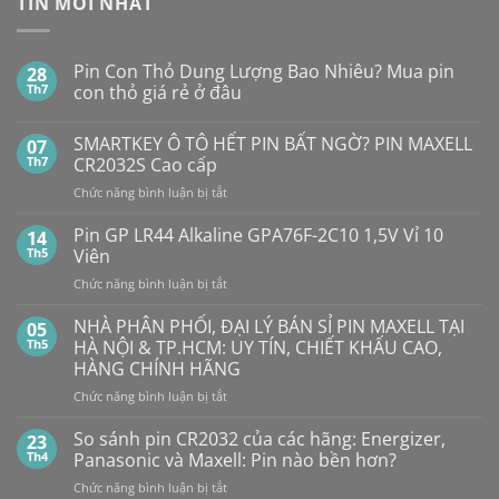
TIN MỚI NHẤT
Pin Con Thỏ Dung Lượng Bao Nhiêu? Mua pin
28
Th7
con thỏ giá rẻ ở đâu
Không
có
SMARTKEY Ô TÔ HẾT PIN BẤT NGỜ? PIN MAXELL
07
bình
luận
Th7
CR2032S Cao cấp
ở
Pin
ở
Chức năng bình luận bị tắt
Con
SMARTKEY
Thỏ
Ô
Dung
Pin GP LR44 Alkaline GPA76F-2C10 1,5V Vỉ 10
14
Lượng
TÔ
Th5
Viên
Bao
HẾT
Nhiêu?
ở
Chức năng bình luận bị tắt
PIN
Mua
Pin
pin
BẤT
con
GP
NHÀ PHÂN PHỐI, ĐẠI LÝ BÁN SỈ PIN MAXELL TẠI
NGỜ?
05
thỏ
LR44
PIN
Th5
HÀ NỘI & TP.HCM: UY TÍN, CHIẾT KHẤU CAO,
giá
Alkaline
rẻ
MAXELL
HÀNG CHÍNH HÃNG
ở
GPA76F-
CR2032S Cao
đâu
ở
Chức năng bình luận bị tắt
2C10
cấp
NHÀ
1,5V
PHÂN
Vỉ
So sánh pin CR2032 của các hãng: Energizer,
23
PHỐI,
10
Th4
Panasonic và Maxell: Pin nào bền hơn?
ĐẠI
Viên
ở
Chức năng bình luận bị tắt
LÝ