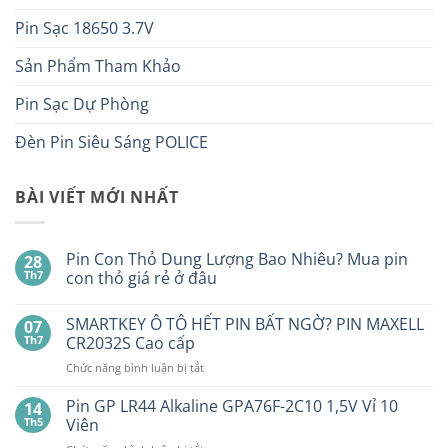
Pin Sạc 18650 3.7V
Sản Phẩm Tham Khảo
Pin Sạc Dự Phòng
Đèn Pin Siêu Sáng POLICE
BÀI VIẾT MỚI NHẤT
Pin Con Thỏ Dung Lượng Bao Nhiêu? Mua pin
28
Th7
con thỏ giá rẻ ở đâu
Không
có
SMARTKEY Ô TÔ HẾT PIN BẤT NGỜ? PIN MAXELL
07
bình
luận
Th7
CR2032S Cao cấp
ở
Pin
ở
Chức năng bình luận bị tắt
Con
SMARTKEY
Thỏ
Ô
Dung
Pin GP LR44 Alkaline GPA76F-2C10 1,5V Vỉ 10
14
Lượng
TÔ
Th5
Viên
Bao
HẾT
Nhiêu?