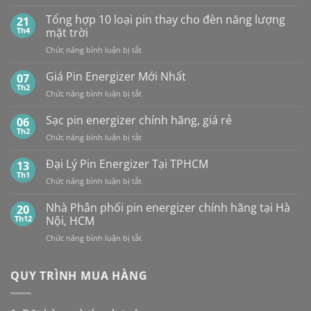
So
BÁN
sánh
Tổng hợp 10 loại pin thay cho đèn năng lượng
SỈ
21
pin
PIN
Th4
mặt trời
CR2032
MAXELL
ở
Chức năng bình luận bị tắt
của
TẠI
Tổng
các
HÀ
hợp
Giá Pin Energizer Mới Nhất
hãng:
07
NỘI
10
Energizer,
Th2
&
ở
Chức năng bình luận bị tắt
loại
Panasonic
TP.HCM:
Giá
pin
và
UY
Pin
Sạc pin energizer chính hãng, giá rẻ
06
thay
Maxell:
TÍN,
Energizer
Th2
cho
Pin
CHIẾT
ở
Chức năng bình luận bị tắt
Mới
đèn
nào
KHẤU
Sạc
Nhất
năng
bền
CAO,
pin
Đại Lý Pin Energizer Tại TPHCM
13
lượng
hơn?
HÀNG
energizer
Th1
mặt
ở
Chức năng bình luận bị tắt
CHÍNH
chính
trời
Đại
HÃNG
hãng,
Lý
Nhà Phân phối pin energizer chính hãng tại Hà
20
giá
Pin
Th12
Nội, HCM
rẻ
Energizer
ở
Chức năng bình luận bị tắt
Tại
Nhà
TPHCM
Phân
phối
QUY TRÌNH MUA HÀNG
pin
energizer
chính