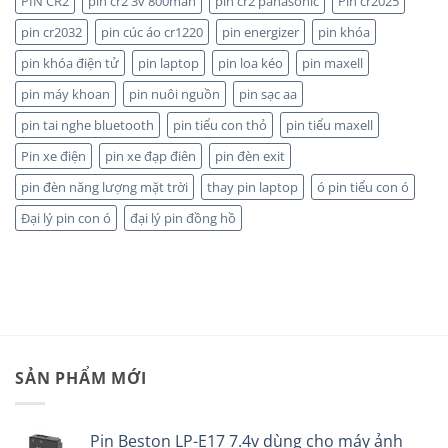
PIN CR2
pin cr2 3v 800mah
pin cr2 panasonic
Pin cr2025
CHÍNH
HÃNG
pin cr2032
pin cúc áo cr1220
pin energizer
pin khóa
pin khóa điện tử
pin laptop
pin loa kéo
pin maxell
pin máy khoan
pin nuôi nguồn
pin sạc aa
pin tai nghe bluetooth
pin tiểu con thỏ
pin tiểu maxell
Pin xe điện
pin xe đạp điên
pin đèn exit
pin đèn năng lượng mặt trời
thay pin laptop
ó pin tiểu con ó
Đại lý pin con ó
đại lý pin đồng hồ
SẢN PHẨM MỚI
Pin Beston LP-E17 7.4v dùng cho máy ảnh