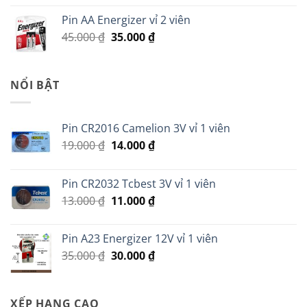
là:
tại
Pin AA Energizer vỉ 2 viên
70.000 ₫.
là:
Giá
Giá
45.000
₫
35.000
₫
60.000 ₫.
gốc
hiện
là:
tại
45.000 ₫.
là:
NỔI BẬT
35.000 ₫.
Pin CR2016 Camelion 3V vỉ 1 viên
Giá
Giá
19.000
₫
14.000
₫
gốc
hiện
là:
tại
Pin CR2032 Tcbest 3V vỉ 1 viên
19.000 ₫.
là:
Giá
Giá
13.000
₫
11.000
₫
14.000 ₫.
gốc
hiện
là:
tại
Pin A23 Energizer 12V vỉ 1 viên
13.000 ₫.
là:
Giá
Giá
35.000
₫
30.000
₫
11.000 ₫.
gốc
hiện
là:
tại
35.000 ₫.
là:
XẾP HẠNG CAO