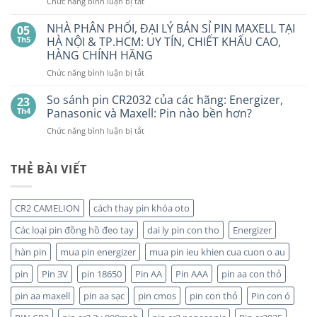
ở
Chức năng bình luận bị tắt
PIN
Mua
Pin
pin
BẤT
con
GP
NHÀ PHÂN PHỐI, ĐẠI LÝ BÁN SỈ PIN MAXELL TẠI
NGỜ?
05
thỏ
LR44
PIN
Th5
HÀ NỘI & TP.HCM: UY TÍN, CHIẾT KHẤU CAO,
giá
Alkaline
rẻ
MAXELL
HÀNG CHÍNH HÃNG
ở
GPA76F-
CR2032S Cao
đâu
ở
Chức năng bình luận bị tắt
2C10
cấp
NHÀ
1,5V
PHÂN
Vỉ
So sánh pin CR2032 của các hãng: Energizer,
23
PHỐI,
10
Th4
Panasonic và Maxell: Pin nào bền hơn?
ĐẠI
Viên
ở
Chức năng bình luận bị tắt
LÝ
So
BÁN
sánh
SỈ
pin
THẺ BÀI VIẾT
PIN
CR2032
MAXELL
của
TẠI
các
HÀ
CR2 CAMELION
cách thay pin khóa oto
hãng:
NỘI
Energizer,
&
Các loại pin đồng hồ đeo tay
dai ly pin con tho
Energizer
Panasonic
TP.HCM:
và
hàn pin
mua pin energizer
mua pin ieu khien cua cuon o au
UY
Maxell:
TÍN,
pin
Pin 3V
pin 18650
Pin AA
Pin AAA
pin aa con thỏ
Pin
CHIẾT
nào
KHẤU
pin aa maxell
pin aa sạc
pin cmos
pin con thỏ
Pin con ó
bền
CAO,
hơn?
HÀNG