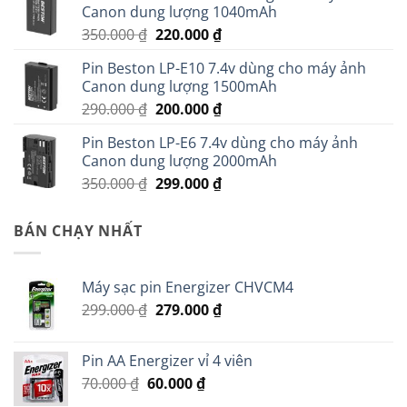
Canon dung lượng 1040mAh
Giá
Giá
350.000
₫
220.000
₫
gốc
hiện
Pin Beston LP-E10 7.4v dùng cho máy ảnh
là:
tại
Canon dung lượng 1500mAh
350.000 ₫.
là:
Giá
Giá
290.000
₫
200.000
₫
220.000 ₫.
gốc
hiện
Pin Beston LP-E6 7.4v dùng cho máy ảnh
là:
tại
Canon dung lượng 2000mAh
290.000 ₫.
là:
Giá
Giá
350.000
₫
299.000
₫
200.000 ₫.
gốc
hiện
là:
tại
BÁN CHẠY NHẤT
350.000 ₫.
là:
299.000 ₫.
Máy sạc pin Energizer CHVCM4
Giá
Giá
299.000
₫
279.000
₫
gốc
hiện
là:
tại
Pin AA Energizer vỉ 4 viên
299.000 ₫.
là:
Giá
Giá
70.000
₫
60.000
₫
279.000 ₫.
gốc
hiện