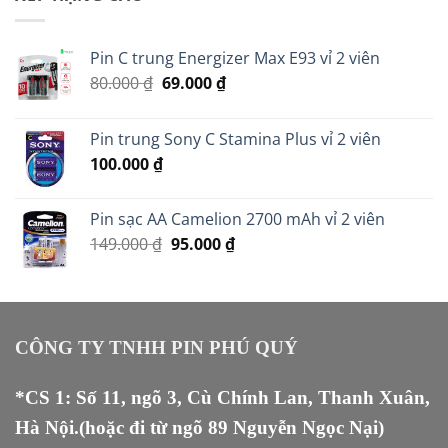
30.000 ₫.
Pin C trung Energizer Max E93 vỉ 2 viên
Giá
Giá
80.000
₫
69.000
₫
gốc
hiện
là:
tại
Pin trung Sony C Stamina Plus vỉ 2 viên
80.000 ₫.
là:
100.000
₫
69.000 ₫.
Pin sạc AA Camelion 2700 mAh vỉ 2 viên
Giá
Giá
149.000
₫
95.000
₫
gốc
hiện
là:
tại
149.000 ₫.
là:
95.000 ₫.
CÔNG TY TNHH PIN PHÚ QUÝ
*CS 1: Số 11, ngõ 3, Cù Chính Lan, Thanh Xuân,
Hà Nội.(hoặc đi từ ngõ 89 Nguyễn Ngọc Nại)