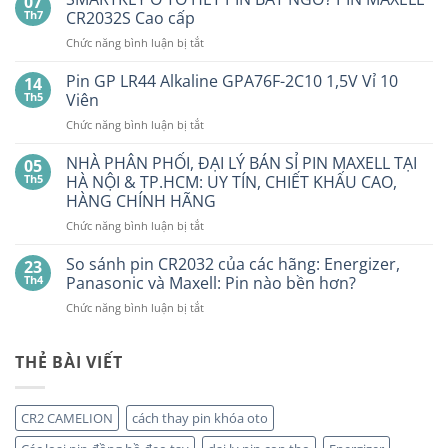
07
bình
luận
Th7
CR2032S Cao cấp
ở
Pin
ở
Chức năng bình luận bị tắt
Con
SMARTKEY
Thỏ
Ô
Dung
Pin GP LR44 Alkaline GPA76F-2C10 1,5V Vỉ 10
14
Lượng
TÔ
Th5
Viên
Bao
HẾT
Nhiêu?
ở
Chức năng bình luận bị tắt
PIN
Mua
Pin
pin
BẤT
con
GP
NHÀ PHÂN PHỐI, ĐẠI LÝ BÁN SỈ PIN MAXELL TẠI
NGỜ?
05
thỏ
LR44
PIN
Th5
HÀ NỘI & TP.HCM: UY TÍN, CHIẾT KHẤU CAO,
giá
Alkaline
rẻ
MAXELL
HÀNG CHÍNH HÃNG
ở
GPA76F-
CR2032S Cao
đâu
ở
Chức năng bình luận bị tắt
2C10
cấp
NHÀ
1,5V
PHÂN
Vỉ
So sánh pin CR2032 của các hãng: Energizer,
23
PHỐI,
10
Th4
Panasonic và Maxell: Pin nào bền hơn?
ĐẠI
Viên
ở
Chức năng bình luận bị tắt
LÝ
So
BÁN
sánh
SỈ
pin
THẺ BÀI VIẾT
PIN
CR2032
MAXELL
của
TẠI
các
HÀ
CR2 CAMELION
cách thay pin khóa oto
hãng:
NỘI
Energizer,
&