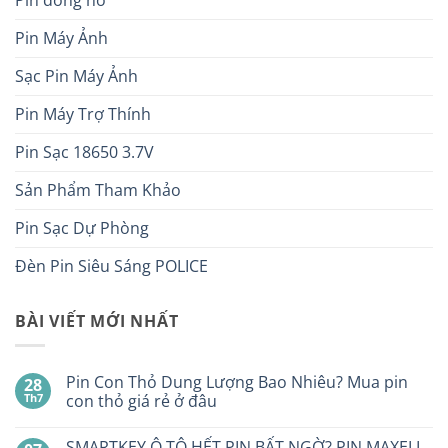
Pin Máy Ảnh
Sạc Pin Máy Ảnh
Pin Máy Trợ Thính
Pin Sạc 18650 3.7V
Sản Phẩm Tham Khảo
Pin Sạc Dự Phòng
Đèn Pin Siêu Sáng POLICE
BÀI VIẾT MỚI NHẤT
Pin Con Thỏ Dung Lượng Bao Nhiêu? Mua pin
28
Th7
con thỏ giá rẻ ở đâu
Không
có
SMARTKEY Ô TÔ HẾT PIN BẤT NGỜ? PIN MAXELL