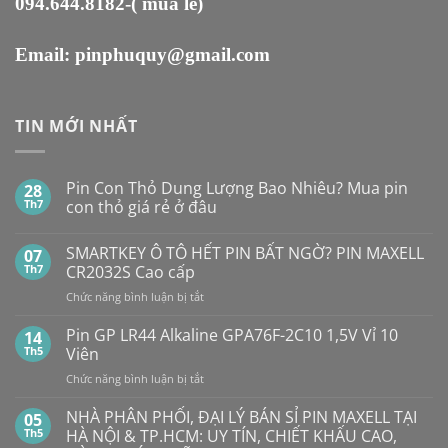
094.644.8182
-( mua lẻ)
Email:
pinphuquy@gmail.com
TIN MỚI NHẤT
Pin Con Thỏ Dung Lượng Bao Nhiêu? Mua pin
28
Th7
con thỏ giá rẻ ở đâu
Không
có
SMARTKEY Ô TÔ HẾT PIN BẤT NGỜ? PIN MAXELL
07
bình
luận
Th7
CR2032S Cao cấp
ở
Pin
ở
Chức năng bình luận bị tắt
Con
SMARTKEY
Thỏ
Ô
Dung
Pin GP LR44 Alkaline GPA76F-2C10 1,5V Vỉ 10
14
Lượng
TÔ
Th5
Viên
Bao
HẾT
Nhiêu?
ở
Chức năng bình luận bị tắt
PIN
Mua
Pin
pin
BẤT
con
GP
NHÀ PHÂN PHỐI, ĐẠI LÝ BÁN SỈ PIN MAXELL TẠI
NGỜ?
05
thỏ
LR44
PIN
Th5
HÀ NỘI & TP.HCM: UY TÍN, CHIẾT KHẤU CAO,
giá
Alkaline