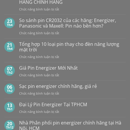
rẻ
MAXELL
HÀNG CHÍNH HÃNG
ở
GPA76F-
CR2032S Cao
đâu
ở
Chức năng bình luận bị tắt
2C10
cấp
NHÀ
1,5V
PHÂN
Vỉ
So sánh pin CR2032 của các hãng: Energizer,
23
PHỐI,
10
Th4
Panasonic và Maxell: Pin nào bền hơn?
ĐẠI
Viên
ở
Chức năng bình luận bị tắt
LÝ
So
BÁN
sánh
Tổng hợp 10 loại pin thay cho đèn năng lượng
SỈ
21
pin
PIN
Th4
mặt trời
CR2032
MAXELL
ở
Chức năng bình luận bị tắt
của
TẠI
Tổng
các
HÀ
hợp
Giá Pin Energizer Mới Nhất
hãng:
07
NỘI
10
Energizer,
Th2
&
ở
Chức năng bình luận bị tắt
loại
Panasonic
TP.HCM:
Giá
pin
và
UY
Pin
Sạc pin energizer chính hãng, giá rẻ
06
thay
Maxell:
TÍN,
Energizer
Th2
cho
Pin
CHIẾT
ở
Chức năng bình luận bị tắt
Mới
đèn
nào
KHẤU
Sạc
Nhất
năng
bền
CAO,
pin
Đại Lý Pin Energizer Tại TPHCM
13
lượng
hơn?
HÀNG
energizer
Th1
mặt
ở
Chức năng bình luận bị tắt
CHÍNH
chính
trời
Đại
HÃNG
hãng,
Lý
Nhà Phân phối pin energizer chính hãng tại Hà
20
giá
Pin
Th12
Nội, HCM
rẻ