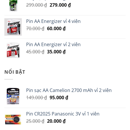
Giá
Giá
299.000
₫
279.000
₫
gốc
hiện
là:
tại
Pin AA Energizer vỉ 4 viên
299.000 ₫.
là:
Giá
Giá
70.000
₫
60.000
₫
279.000 ₫.
gốc
hiện
là:
tại
Pin AA Energizer vỉ 2 viên
70.000 ₫.
là:
Giá
Giá
45.000
₫
35.000
₫
60.000 ₫.
gốc
hiện
là:
tại
45.000 ₫.
là:
NỔI BẬT
35.000 ₫.
Pin sạc AA Camelion 2700 mAh vỉ 2 viên
Giá
Giá
149.000
₫
95.000
₫
gốc
hiện
là:
tại
Pin CR2025 Panasonic 3V vỉ 1 viên
149.000 ₫.
là:
Giá
Giá
25.000
₫
20.000
₫
95.000 ₫.
gốc
hiện