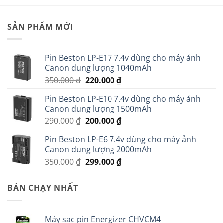
SẢN PHẨM MỚI
Pin Beston LP-E17 7.4v dùng cho máy ảnh
Canon dung lượng 1040mAh
Giá
Giá
350.000
₫
220.000
₫
gốc
hiện
Pin Beston LP-E10 7.4v dùng cho máy ảnh
là:
tại
Canon dung lượng 1500mAh
350.000 ₫.
là:
Giá
Giá
290.000
₫
200.000
₫
220.000 ₫.
gốc
hiện
Pin Beston LP-E6 7.4v dùng cho máy ảnh
là:
tại
Canon dung lượng 2000mAh
290.000 ₫.
là:
Giá
Giá
350.000
₫
299.000
₫
200.000 ₫.
gốc
hiện
là:
tại
BÁN CHẠY NHẤT
350.000 ₫.
là:
299.000 ₫.
Máy sạc pin Energizer CHVCM4