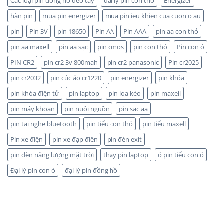
Các loại pin đồng hồ đeo tay
dai ly pin con tho
Energizer
Panasonic
TP.HCM:
và
hàn pin
mua pin energizer
mua pin ieu khien cua cuon o au
UY
Maxell:
TÍN,
pin
Pin 3V
pin 18650
Pin AA
Pin AAA
pin aa con thỏ
Pin
CHIẾT
nào
KHẤU
pin aa maxell
pin aa sạc
pin cmos
pin con thỏ
Pin con ó
bền
CAO,
hơn?
HÀNG
PIN CR2
pin cr2 3v 800mah
pin cr2 panasonic
Pin cr2025
CHÍNH
HÃNG
pin cr2032
pin cúc áo cr1220
pin energizer
pin khóa
pin khóa điện tử
pin laptop
pin loa kéo
pin maxell
pin máy khoan
pin nuôi nguồn
pin sạc aa
pin tai nghe bluetooth
pin tiểu con thỏ
pin tiểu maxell
Pin xe điện
pin xe đạp điên
pin đèn exit
pin đèn năng lượng mặt trời
thay pin laptop
ó pin tiểu con ó
Đại lý pin con ó
đại lý pin đồng hồ