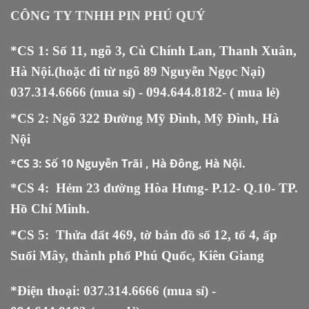
120.000 ₫.
CÔNG TY TNHH PIN PHÚ QUÝ
*CS 1: Số 11, ngõ 3, Cù Chính Lan, Thanh Xuân,
Hà Nội.(hoặc đi từ ngõ 89 Nguyễn Ngọc Nại)
037.314.6666
(mua sỉ) -
094.644.8182
- ( mua lẻ)
*CS 2: Ngõ 322 Đường Mỹ Đình, Mỹ Đình, Hà
Nội
*CS 3:
Số 10 Nguyễn Trãi , Hà Đông, Hà Nội.
*CS 4: Hẻm 23 đường Hòa Hưng- P.12- Q.10- TP.
Hồ Chí Minh.
*CS 5
:
Thửa đất 469, tờ bản đồ số 12, tổ 4, ấp
Suối Mây, thành phố Phú Quốc, Kiên Giang
*Điện thoại:
037.314.6666
(mua sỉ) -