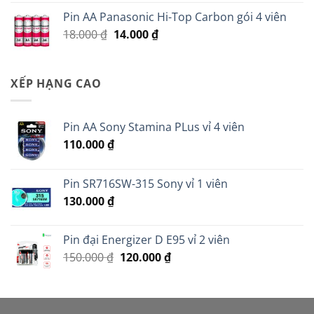
là:
tại
Pin AA Panasonic Hi-Top Carbon gói 4 viên
25.000 ₫.
là:
Giá
Giá
18.000
₫
14.000
₫
20.000 ₫.
gốc
hiện
là:
tại
18.000 ₫.
là:
XẾP HẠNG CAO
14.000 ₫.
Pin AA Sony Stamina PLus vỉ 4 viên
110.000
₫
Pin SR716SW-315 Sony vỉ 1 viên
130.000
₫
Pin đại Energizer D E95 vỉ 2 viên
Giá
Giá
150.000
₫
120.000
₫
gốc
hiện
là:
tại
150.000 ₫.
là: