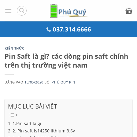
Bỏ
qua
nội
dung
037.314.6666
KIẾN THỨC
Pin Saft là gì? các dòng pin saft chính
trên thị trường việt nam
ĐĂNG VÀO
13/05/2020
BỞI
PHÚ QUÝ PIN
MỤC LỤC BÀI VIẾT
1.Pin saft là gì
2. Pin saft ls14250 lithium 3.6v