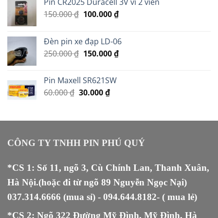
Pin CR2025 Duracell 3V vỉ 2 viên
Giá
Giá
150.000
₫
100.000
₫
gốc
hiện
là:
tại
Đèn pin xe đạp LD-06
150.000 ₫.
là:
Giá
Giá
250.000
₫
150.000
₫
100.000 ₫.
gốc
hiện
là:
tại
Pin Maxell SR621SW
250.000 ₫.
là:
Giá
Giá
60.000
₫
30.000
₫
150.000 ₫.
gốc
hiện
là:
tại
60.000 ₫.
là:
30.000 ₫.
CÔNG TY TNHH PIN PHÚ QUÝ
*CS 1: Số 11, ngõ 3, Cù Chính Lan, Thanh Xuân,
Hà Nội.(hoặc đi từ ngõ 89 Nguyễn Ngọc Nại)
037.314.6666
(mua sỉ) -
094.644.8182
- ( mua lẻ)
*CS 2: Ngõ 322 Đường Mỹ Đình, Mỹ Đình, Hà