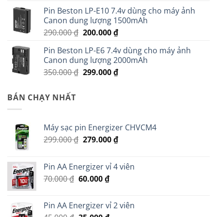
gốc
hiện
Pin Beston LP-E10 7.4v dùng cho máy ảnh
là:
tại
Canon dung lượng 1500mAh
350.000 ₫.
là:
Giá
Giá
290.000
₫
200.000
₫
220.000 ₫.
gốc
hiện
Pin Beston LP-E6 7.4v dùng cho máy ảnh
là:
tại
Canon dung lượng 2000mAh
290.000 ₫.
là:
Giá
Giá
350.000
₫
299.000
₫
200.000 ₫.
gốc
hiện
là:
tại
BÁN CHẠY NHẤT
350.000 ₫.
là:
299.000 ₫.
Máy sạc pin Energizer CHVCM4
Giá
Giá
299.000
₫
279.000
₫
gốc
hiện
là:
tại
Pin AA Energizer vỉ 4 viên
299.000 ₫.
là:
Giá
Giá
70.000
₫
60.000
₫
279.000 ₫.
gốc
hiện
là:
tại
Pin AA Energizer vỉ 2 viên
70.000 ₫.
là: