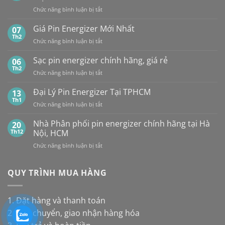
CR2032
MAXELL
ở
Chức năng bình luận bị tắt
của
TẠI
Tổng
các
HÀ
hợp
Giá Pin Energizer Mới Nhất
hãng:
07
NỘI
10
Energizer,
Th2
&
ở
Chức năng bình luận bị tắt
loại
Panasonic
TP.HCM:
Giá
pin
và
UY
Pin
Sạc pin energizer chính hãng, giá rẻ
06
thay
Maxell:
TÍN,
Energizer
Th2
cho
Pin
CHIẾT
ở
Chức năng bình luận bị tắt
Mới
đèn
nào
KHẤU
Sạc
Nhất
năng
bền
CAO,
pin
Đại Lý Pin Energizer Tại TPHCM
13
lượng
hơn?
HÀNG
energizer
Th1
mặt
ở
Chức năng bình luận bị tắt
CHÍNH
chính
trời
Đại
HÃNG
hãng,
Lý
Nhà Phân phối pin energizer chính hãng tại Hà
20
giá
Pin
Th12
Nội, HCM
rẻ
Energizer
ở
Chức năng bình luận bị tắt
Tại
Nhà
TPHCM
Phân
phối
QUY TRÌNH MUA HÀNG
pin
energizer
chính
1. Đặt hàng và thanh toán
hãng
2. Vận chuyển, giao nhận hàng hóa
tại
Hà