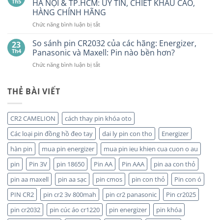
PIN
Th5
HÀ NỘI & TP.HCM: UY TÍN, CHIẾT KHẤU CAO,
giá
Alkaline
rẻ
MAXELL
HÀNG CHÍNH HÃNG
ở
GPA76F-
CR2032S Cao
đâu
ở
Chức năng bình luận bị tắt
2C10
cấp
NHÀ
1,5V
PHÂN
Vỉ
So sánh pin CR2032 của các hãng: Energizer,
23
PHỐI,
10
Th4
Panasonic và Maxell: Pin nào bền hơn?
ĐẠI
Viên
ở
Chức năng bình luận bị tắt
LÝ
So
BÁN
sánh
SỈ
pin
THẺ BÀI VIẾT
PIN
CR2032
MAXELL
của
TẠI
các
HÀ
CR2 CAMELION
cách thay pin khóa oto
hãng:
NỘI
Energizer,
&
Các loại pin đồng hồ đeo tay
dai ly pin con tho
Energizer
Panasonic
TP.HCM:
và
hàn pin
mua pin energizer
mua pin ieu khien cua cuon o au
UY
Maxell:
TÍN,
pin
Pin 3V
pin 18650
Pin AA
Pin AAA
pin aa con thỏ
Pin
CHIẾT
nào
KHẤU
pin aa maxell
pin aa sạc
pin cmos
pin con thỏ
Pin con ó
bền
CAO,
hơn?
HÀNG
PIN CR2
pin cr2 3v 800mah
pin cr2 panasonic
Pin cr2025
CHÍNH
HÃNG
pin cr2032
pin cúc áo cr1220
pin energizer
pin khóa