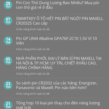
Pin Con Thỏ Dung Lượng Bao Nhiêu? Mua pin
28
Th7
con thỏ giá rẻ ở đâu
Không
có
SMARTKEY Ô TÔ HẾT PIN BẤT NGỜ? PIN MAXELL
07
bình
luận
Th7
CR2032S Cao cấp
ở
Pin
ở
Chức năng bình luận bị tắt
Con
SMARTKEY
Thỏ
Ô
Dung
Pin GP LR44 Alkaline GPA76F-2C10 1,5V Vỉ 10
14
Lượng
TÔ
Th5
Viên
Bao
HẾT
Nhiêu?
ở
Chức năng bình luận bị tắt
PIN
Mua
Pin
pin
BẤT
con
GP
NHÀ PHÂN PHỐI, ĐẠI LÝ BÁN SỈ PIN MAXELL TẠI
NGỜ?
05
thỏ
LR44
PIN
Th5
HÀ NỘI & TP.HCM: UY TÍN, CHIẾT KHẤU CAO,
giá
Alkaline
rẻ
MAXELL
HÀNG CHÍNH HÃNG
ở
GPA76F-
CR2032S Cao
đâu
ở
Chức năng bình luận bị tắt
2C10
cấp
NHÀ
1,5V
PHÂN
Vỉ
So sánh pin CR2032 của các hãng: Energizer,
23
PHỐI,
10
Th4
Panasonic và Maxell: Pin nào bền hơn?
ĐẠI
Viên
ở
Chức năng bình luận bị tắt
LÝ
So
BÁN
sánh
Tổng hợp 10 loại pin thay cho đèn năng lượng
SỈ
21
pin
PIN
Th4
mặt trời