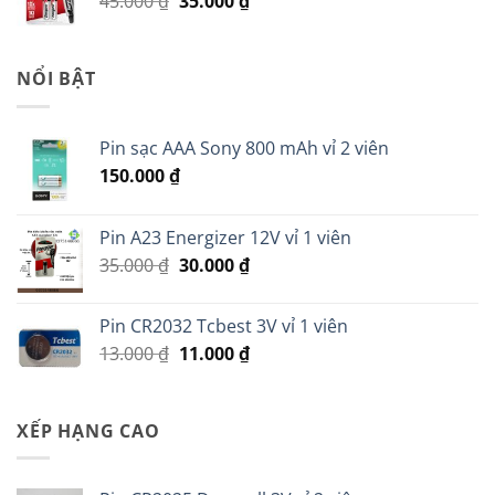
Giá
Giá
45.000
₫
35.000
₫
60.000 ₫.
gốc
hiện
là:
tại
45.000 ₫.
là:
NỔI BẬT
35.000 ₫.
Pin sạc AAA Sony 800 mAh vỉ 2 viên
150.000
₫
Pin A23 Energizer 12V vỉ 1 viên
Giá
Giá
35.000
₫
30.000
₫
gốc
hiện
là:
tại
Pin CR2032 Tcbest 3V vỉ 1 viên
35.000 ₫.
là:
Giá
Giá
13.000
₫
11.000
₫
30.000 ₫.
gốc
hiện
là:
tại
13.000 ₫.
là:
XẾP HẠNG CAO
11.000 ₫.