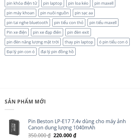
pin khóa điện tử
pin laptop
pin loa kéo
pin maxell
pin máy khoan
pin nuôi nguồn
pin sạc aa
pin tai nghe bluetooth
pin tiểu con thỏ
pin tiểu maxell
Pin xe điện
pin xe đạp điên
pin đèn exit
pin đèn năng lượng mặt trời
thay pin laptop
ó pin tiểu con ó
Đại lý pin con ó
đại lý pin đồng hồ
SẢN PHẨM MỚI
Pin Beston LP-E17 7.4v dùng cho máy ảnh
Canon dung lượng 1040mAh
Giá
Giá
350.000
₫
220.000
₫