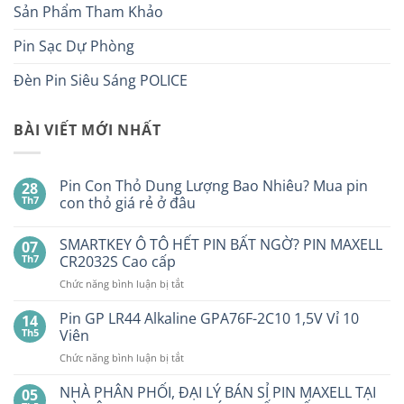
Sản Phẩm Tham Khảo
Pin Sạc Dự Phòng
Đèn Pin Siêu Sáng POLICE
BÀI VIẾT MỚI NHẤT
Pin Con Thỏ Dung Lượng Bao Nhiêu? Mua pin
28
Th7
con thỏ giá rẻ ở đâu
Không
có
SMARTKEY Ô TÔ HẾT PIN BẤT NGỜ? PIN MAXELL
07
bình
luận
Th7
CR2032S Cao cấp
ở
Pin
ở
Chức năng bình luận bị tắt
Con
SMARTKEY
Thỏ
Ô
Dung
Pin GP LR44 Alkaline GPA76F-2C10 1,5V Vỉ 10
14
Lượng
TÔ
Th5
Viên
Bao
HẾT
Nhiêu?
ở
Chức năng bình luận bị tắt
PIN
Mua
Pin
pin
BẤT
con
GP
NHÀ PHÂN PHỐI, ĐẠI LÝ BÁN SỈ PIN MAXELL TẠI
NGỜ?
05
thỏ
LR44