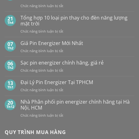
ĐẠI
Viên
ở
Chức năng bình luận bị tắt
LÝ
So
BÁN
sánh
Tổng hợp 10 loại pin thay cho đèn năng lượng
SỈ
21
pin
PIN
Th4
mặt trời
CR2032
MAXELL
ở
Chức năng bình luận bị tắt
của
TẠI
Tổng
các
HÀ
hợp
Giá Pin Energizer Mới Nhất
hãng:
07
NỘI
10
Energizer,
Th2
&
ở
Chức năng bình luận bị tắt
loại
Panasonic
TP.HCM:
Giá
pin
và
UY
Pin
Sạc pin energizer chính hãng, giá rẻ
06
thay
Maxell:
TÍN,
Energizer
Th2
cho
Pin
CHIẾT
ở
Chức năng bình luận bị tắt
Mới
đèn
nào
KHẤU
Sạc
Nhất
năng
bền
CAO,
pin
Đại Lý Pin Energizer Tại TPHCM
13
lượng
hơn?
HÀNG
energizer
Th1
mặt
ở
Chức năng bình luận bị tắt
CHÍNH
chính
trời
Đại
HÃNG
hãng,
Lý
Nhà Phân phối pin energizer chính hãng tại Hà
20
giá
Pin
Th12
Nội, HCM
rẻ
Energizer
ở
Chức năng bình luận bị tắt
Tại
Nhà
TPHCM
Phân
phối
QUY TRÌNH MUA HÀNG
pin