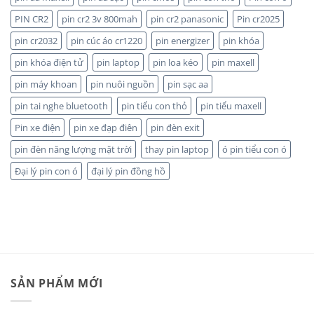
CAO,
hơn?
HÀNG
PIN CR2
pin cr2 3v 800mah
pin cr2 panasonic
Pin cr2025
CHÍNH
HÃNG
pin cr2032
pin cúc áo cr1220
pin energizer
pin khóa
pin khóa điện tử
pin laptop
pin loa kéo
pin maxell
pin máy khoan
pin nuôi nguồn
pin sạc aa
pin tai nghe bluetooth
pin tiểu con thỏ
pin tiểu maxell
Pin xe điện
pin xe đạp điên
pin đèn exit
pin đèn năng lượng mặt trời
thay pin laptop
ó pin tiểu con ó
Đại lý pin con ó
đại lý pin đồng hồ
SẢN PHẨM MỚI