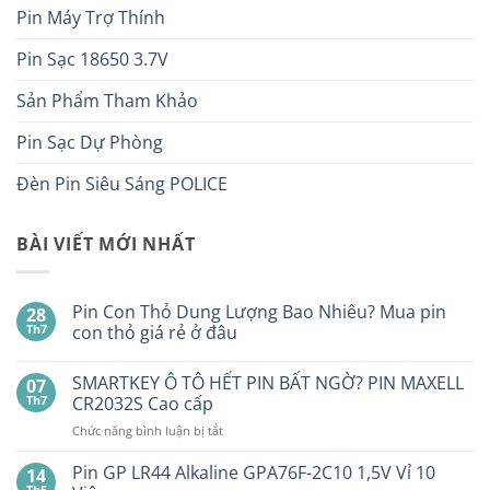
Pin Máy Trợ Thính
Pin Sạc 18650 3.7V
Sản Phẩm Tham Khảo
Pin Sạc Dự Phòng
Đèn Pin Siêu Sáng POLICE
BÀI VIẾT MỚI NHẤT
Pin Con Thỏ Dung Lượng Bao Nhiêu? Mua pin
28
Th7
con thỏ giá rẻ ở đâu
Không
có
SMARTKEY Ô TÔ HẾT PIN BẤT NGỜ? PIN MAXELL
07
bình
luận
Th7
CR2032S Cao cấp
ở
Pin
ở
Chức năng bình luận bị tắt
Con
SMARTKEY
Thỏ
Ô
Dung
Pin GP LR44 Alkaline GPA76F-2C10 1,5V Vỉ 10
14
Lượng
TÔ
Th5