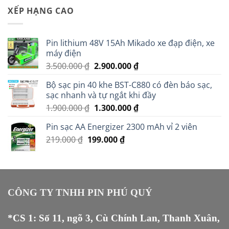
XẾP HẠNG CAO
Pin lithium 48V 15Ah Mikado xe đạp điện, xe
máy điện
Giá
Giá
3.500.000
₫
2.900.000
₫
gốc
hiện
Bộ sạc pin 40 khe BST-C880 có đèn báo sạc,
là:
tại
sạc nhanh và tự ngắt khi đầy
3.500.000 ₫.
là:
Giá
Giá
1.900.000
₫
1.300.000
₫
2.900.000 ₫.
gốc
hiện
Pin sạc AA Energizer 2300 mAh vỉ 2 viên
là:
tại
Giá
Giá
219.000
₫
199.000
1.900.000 ₫.
₫
là:
gốc
hiện
1.300.000 ₫.
là:
tại
219.000 ₫.
là:
199.000 ₫.
CÔNG TY TNHH PIN PHÚ QUÝ
*CS 1: Số 11, ngõ 3, Cù Chính Lan, Thanh Xuân,