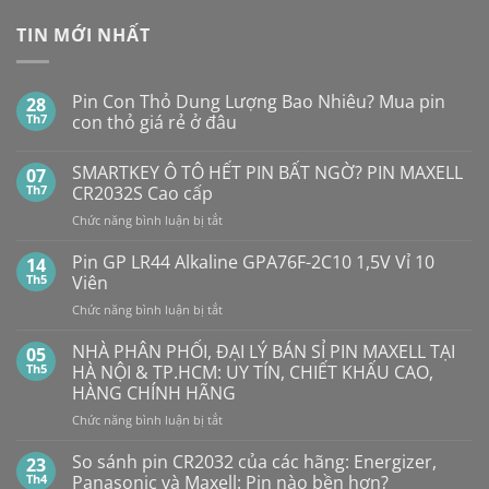
TIN MỚI NHẤT
Pin Con Thỏ Dung Lượng Bao Nhiêu? Mua pin
28
Th7
con thỏ giá rẻ ở đâu
Không
có
SMARTKEY Ô TÔ HẾT PIN BẤT NGỜ? PIN MAXELL
07
bình
luận
Th7
CR2032S Cao cấp
ở
Pin
ở
Chức năng bình luận bị tắt
Con
SMARTKEY
Thỏ
Ô
Dung
Pin GP LR44 Alkaline GPA76F-2C10 1,5V Vỉ 10
14
Lượng
TÔ
Th5
Viên
Bao
HẾT
Nhiêu?
ở
Chức năng bình luận bị tắt
PIN
Mua
Pin
pin
BẤT
con
GP
NHÀ PHÂN PHỐI, ĐẠI LÝ BÁN SỈ PIN MAXELL TẠI
NGỜ?
05
thỏ
LR44
PIN
Th5
HÀ NỘI & TP.HCM: UY TÍN, CHIẾT KHẤU CAO,
giá
Alkaline
rẻ
MAXELL
HÀNG CHÍNH HÃNG
ở
GPA76F-
CR2032S Cao
đâu
ở
Chức năng bình luận bị tắt
2C10
cấp
NHÀ
1,5V
PHÂN
Vỉ
So sánh pin CR2032 của các hãng: Energizer,
23
PHỐI,
10
Th4
Panasonic và Maxell: Pin nào bền hơn?