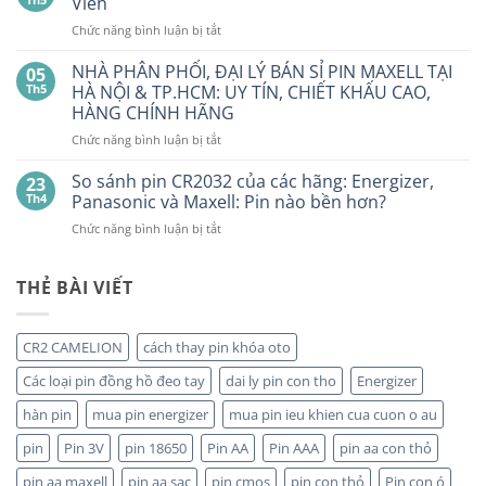
Viên
Bao
HẾT
Nhiêu?
ở
Chức năng bình luận bị tắt
PIN
Mua
Pin
pin
BẤT
con
GP
NHÀ PHÂN PHỐI, ĐẠI LÝ BÁN SỈ PIN MAXELL TẠI
NGỜ?
05
thỏ
LR44
PIN
Th5
HÀ NỘI & TP.HCM: UY TÍN, CHIẾT KHẤU CAO,
giá
Alkaline
rẻ
MAXELL
HÀNG CHÍNH HÃNG
ở
GPA76F-
CR2032S Cao
đâu
ở
Chức năng bình luận bị tắt
2C10
cấp
NHÀ
1,5V
PHÂN
Vỉ
So sánh pin CR2032 của các hãng: Energizer,
23
PHỐI,
10
Th4
Panasonic và Maxell: Pin nào bền hơn?
ĐẠI
Viên
ở
Chức năng bình luận bị tắt
LÝ
So
BÁN
sánh
SỈ
pin
THẺ BÀI VIẾT
PIN
CR2032
MAXELL
của
TẠI
các
HÀ
CR2 CAMELION
cách thay pin khóa oto
hãng:
NỘI
Energizer,
&
Các loại pin đồng hồ đeo tay
dai ly pin con tho
Energizer
Panasonic
TP.HCM:
và
hàn pin
mua pin energizer
mua pin ieu khien cua cuon o au
UY
Maxell:
TÍN,
pin
Pin 3V
pin 18650
Pin AA
Pin AAA
pin aa con thỏ
Pin
CHIẾT
nào
KHẤU
pin aa maxell
pin aa sạc
pin cmos
pin con thỏ
Pin con ó
bền