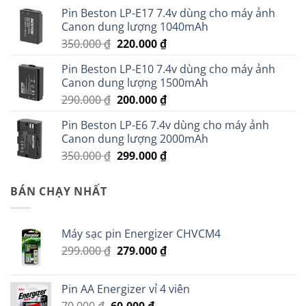
Pin Beston LP-E17 7.4v dùng cho máy ảnh
Canon dung lượng 1040mAh
Giá
Giá
350.000
₫
220.000
₫
gốc
hiện
Pin Beston LP-E10 7.4v dùng cho máy ảnh
là:
tại
Canon dung lượng 1500mAh
350.000 ₫.
là:
Giá
Giá
290.000
₫
200.000
₫
220.000 ₫.
gốc
hiện
Pin Beston LP-E6 7.4v dùng cho máy ảnh
là:
tại
Canon dung lượng 2000mAh
290.000 ₫.
là:
Giá
Giá
350.000
₫
299.000
₫
200.000 ₫.
gốc
hiện
là:
tại
BÁN CHẠY NHẤT
350.000 ₫.
là:
299.000 ₫.
Máy sạc pin Energizer CHVCM4
Giá
Giá
299.000
₫
279.000
₫
gốc
hiện
là:
tại
Pin AA Energizer vỉ 4 viên
299.000 ₫.
là:
Giá
Giá