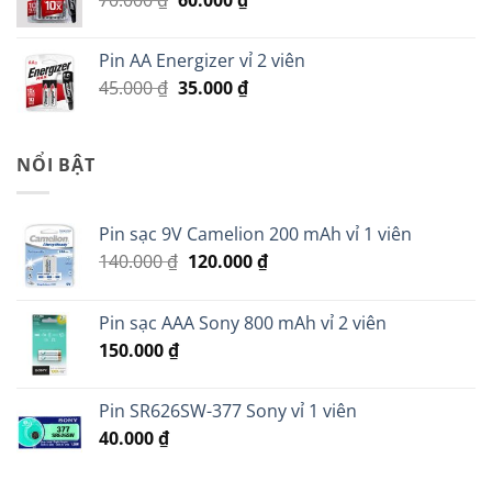
70.000
₫
60.000
₫
279.000 ₫.
gốc
hiện
là:
tại
Pin AA Energizer vỉ 2 viên
70.000 ₫.
là:
Giá
Giá
45.000
₫
35.000
₫
60.000 ₫.
gốc
hiện
là:
tại
45.000 ₫.
là:
NỔI BẬT
35.000 ₫.
Pin sạc 9V Camelion 200 mAh vỉ 1 viên
Giá
Giá
140.000
₫
120.000
₫
gốc
hiện
là:
tại
Pin sạc AAA Sony 800 mAh vỉ 2 viên
140.000 ₫.
là:
150.000
₫
120.000 ₫.
Pin SR626SW-377 Sony vỉ 1 viên
40.000
₫