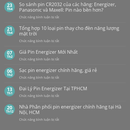
PHÂN
Vỉ
So sánh pin CR2032 của các hãng: Energizer,
23
PHỐI,
10
Th4
Panasonic và Maxell: Pin nào bền hơn?
ĐẠI
Viên
ở
Chức năng bình luận bị tắt
LÝ
So
BÁN
sánh
Tổng hợp 10 loại pin thay cho đèn năng lượng
SỈ
21
pin
PIN
Th4
mặt trời
CR2032
MAXELL
ở
Chức năng bình luận bị tắt
của
TẠI
Tổng
các
HÀ
hợp
Giá Pin Energizer Mới Nhất
hãng:
07
NỘI
10
Energizer,
Th2
&
ở
Chức năng bình luận bị tắt
loại
Panasonic
TP.HCM:
Giá
pin
và
UY
Pin
Sạc pin energizer chính hãng, giá rẻ
06
thay
Maxell:
TÍN,
Energizer
Th2
cho
Pin
CHIẾT
ở
Chức năng bình luận bị tắt
Mới
đèn
nào
KHẤU
Sạc
Nhất
năng
bền
CAO,
pin
Đại Lý Pin Energizer Tại TPHCM
13
lượng
hơn?
HÀNG
energizer
Th1
mặt
ở
Chức năng bình luận bị tắt
CHÍNH
chính
trời
Đại
HÃNG
hãng,
Lý
Nhà Phân phối pin energizer chính hãng tại Hà
20
giá
Pin
Th12
Nội, HCM
rẻ
Energizer
ở
Chức năng bình luận bị tắt
Tại
Nhà
TPHCM
Phân