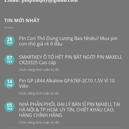
TIN MỚI NHẤT
Pin Con Thỏ Dung Lượng Bao Nhiêu? Mua pin
28
Th7
con thỏ giá rẻ ở đâu
Không
có
SMARTKEY Ô TÔ HẾT PIN BẤT NGỜ? PIN MAXELL
07
bình
luận
Th7
CR2032S Cao cấp
ở
Pin
ở
Chức năng bình luận bị tắt
Con
SMARTKEY
Thỏ
Ô
Dung
Pin GP LR44 Alkaline GPA76F-2C10 1,5V Vỉ 10
14
Lượng
TÔ
Th5
Viên
Bao
HẾT
Nhiêu?
ở
Chức năng bình luận bị tắt
PIN
Mua
Pin
pin
BẤT
con
GP
NHÀ PHÂN PHỐI, ĐẠI LÝ BÁN SỈ PIN MAXELL TẠI
NGỜ?
05
thỏ
LR44
PIN
Th5
HÀ NỘI & TP.HCM: UY TÍN, CHIẾT KHẤU CAO,
giá
Alkaline
rẻ
MAXELL
HÀNG CHÍNH HÃNG
ở
GPA76F-
CR2032S Cao
đâu
ở
Chức năng bình luận bị tắt
2C10
cấp
NHÀ
1,5V