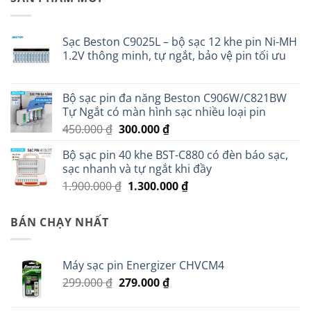
Sạc Beston C9025L – bộ sạc 12 khe pin Ni-MH
1.2V thông minh, tự ngắt, bảo vệ pin tối ưu
Bộ sạc pin đa năng Beston C906W/C821BW
Tự Ngắt có màn hình sạc nhiều loại pin
Giá
Giá
450.000
₫
300.000
₫
gốc
hiện
Bộ sạc pin 40 khe BST-C880 có đèn báo sạc,
là:
tại
sạc nhanh và tự ngắt khi đầy
450.000 ₫.
là:
Giá
Giá
1.900.000
₫
1.300.000
₫
300.000 ₫.
gốc
hiện
là:
tại
BÁN CHẠY NHẤT
1.900.000 ₫.
là:
1.300.000 ₫.
Máy sạc pin Energizer CHVCM4
Giá
Giá
299.000
₫
279.000
₫
gốc
hiện