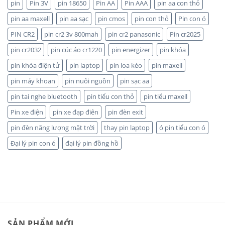
pin
Pin 3V
pin 18650
Pin AA
Pin AAA
pin aa con thỏ
Pin
CHIẾT
nào
KHẤU
pin aa maxell
pin aa sạc
pin cmos
pin con thỏ
Pin con ó
bền
CAO,
hơn?
HÀNG
PIN CR2
pin cr2 3v 800mah
pin cr2 panasonic
Pin cr2025
CHÍNH
HÃNG
pin cr2032
pin cúc áo cr1220
pin energizer
pin khóa
pin khóa điện tử
pin laptop
pin loa kéo
pin maxell
pin máy khoan
pin nuôi nguồn
pin sạc aa
pin tai nghe bluetooth
pin tiểu con thỏ
pin tiểu maxell
Pin xe điện
pin xe đạp điên
pin đèn exit
pin đèn năng lượng mặt trời
thay pin laptop
ó pin tiểu con ó
Đại lý pin con ó
đại lý pin đồng hồ
SẢN PHẨM MỚI