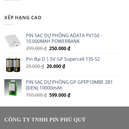
XẾP HẠNG CAO
PIN SẠC DỰ PHÒNG ADATA PV150 -
10.000MAH POWERBANK
Giá
Giá
299.000
₫
250.000
₫
gốc
hiện
Pin đại D 1.5V GP Supercell 13S-S2
là:
tại
Giá
Giá
25.000
₫
20.000
299.000 ₫.
₫
là:
gốc
hiện
250.000 ₫.
là:
tại
PIN SẠC DỰ PHÒNG GP GPFP10MBE 2B1
25.000 ₫.
là:
(ĐEN) 10000mAh
20.000 ₫.
Giá
Giá
750.000
₫
599.000
₫
gốc
hiện
là:
tại
750.000 ₫.
là:
599.000 ₫.
CÔNG TY TNHH PIN PHÚ QUÝ