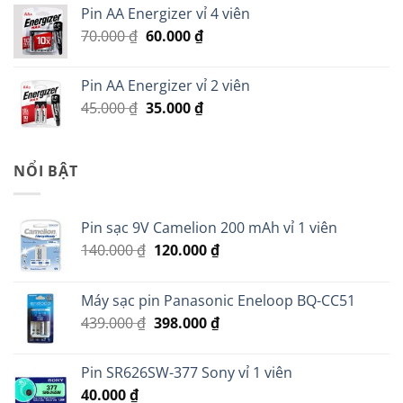
là:
tại
Pin AA Energizer vỉ 4 viên
299.000 ₫.
là:
Giá
Giá
70.000
₫
60.000
₫
279.000 ₫.
gốc
hiện
là:
tại
Pin AA Energizer vỉ 2 viên
70.000 ₫.
là:
Giá
Giá
45.000
₫
35.000
₫
60.000 ₫.
gốc
hiện
là:
tại
45.000 ₫.
là:
NỔI BẬT
35.000 ₫.
Pin sạc 9V Camelion 200 mAh vỉ 1 viên
Giá
Giá
140.000
₫
120.000
₫
gốc
hiện
là:
tại
Máy sạc pin Panasonic Eneloop BQ-CC51
140.000 ₫.
là:
Giá
Giá
439.000
₫
398.000
₫
120.000 ₫.
gốc
hiện
là:
tại
Pin SR626SW-377 Sony vỉ 1 viên
439.000 ₫.
là:
40.000
₫
398.000 ₫.