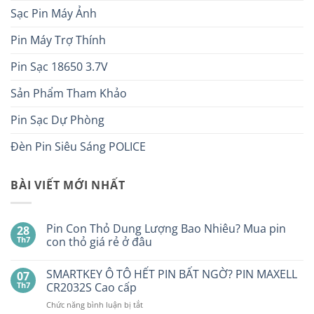
Sạc Pin Máy Ảnh
Pin Máy Trợ Thính
Pin Sạc 18650 3.7V
Sản Phẩm Tham Khảo
Pin Sạc Dự Phòng
Đèn Pin Siêu Sáng POLICE
BÀI VIẾT MỚI NHẤT
Pin Con Thỏ Dung Lượng Bao Nhiêu? Mua pin
28
Th7
con thỏ giá rẻ ở đâu
Không
có
SMARTKEY Ô TÔ HẾT PIN BẤT NGỜ? PIN MAXELL
07
bình
luận
Th7
CR2032S Cao cấp
ở
Pin
ở
Chức năng bình luận bị tắt
Con