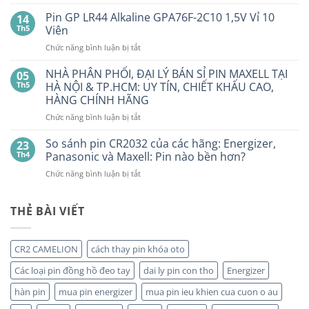
SMARTKEY
Thỏ
Ô
Dung
Pin GP LR44 Alkaline GPA76F-2C10 1,5V Vỉ 10
14
Lượng
TÔ
Th5
Viên
Bao
HẾT
Nhiêu?
ở
Chức năng bình luận bị tắt
PIN
Mua
Pin
pin
BẤT
con
GP
NHÀ PHÂN PHỐI, ĐẠI LÝ BÁN SỈ PIN MAXELL TẠI
NGỜ?
05
thỏ
LR44
PIN
Th5
HÀ NỘI & TP.HCM: UY TÍN, CHIẾT KHẤU CAO,
giá
Alkaline
rẻ
MAXELL
HÀNG CHÍNH HÃNG
ở
GPA76F-
CR2032S Cao
đâu
ở
Chức năng bình luận bị tắt
2C10
cấp
NHÀ
1,5V
PHÂN
Vỉ
So sánh pin CR2032 của các hãng: Energizer,
23
PHỐI,
10
Th4
Panasonic và Maxell: Pin nào bền hơn?
ĐẠI
Viên
ở
Chức năng bình luận bị tắt
LÝ
So
BÁN
sánh
SỈ
pin
THẺ BÀI VIẾT
PIN
CR2032
MAXELL
của
TẠI
các
HÀ
CR2 CAMELION
cách thay pin khóa oto
hãng:
NỘI
Energizer,
&
Các loại pin đồng hồ đeo tay
dai ly pin con tho
Energizer
Panasonic
TP.HCM:
và
hàn pin
mua pin energizer
mua pin ieu khien cua cuon o au
UY
Maxell:
TÍN,