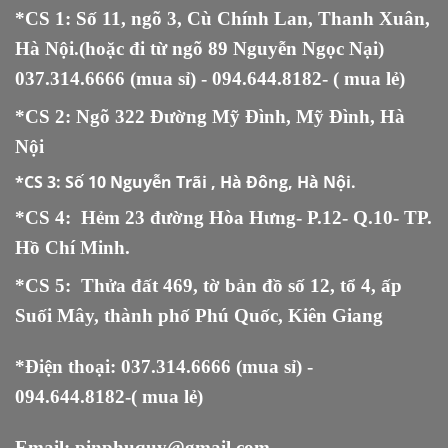
*CS 1: Số 11, ngõ 3, Cù Chính Lan, Thanh Xuân,
Hà Nội.(hoặc đi từ ngõ 89 Nguyễn Ngọc Nại)
037.314.6666
(mua sỉ) -
094.644.8182
- ( mua lẻ)
*CS 2: Ngõ 322 Đường Mỹ Đình, Mỹ Đình, Hà
Nội
*CS 3:
Số 10 Nguyễn Trãi , Hà Đông, Hà Nội.
*CS 4: Hẻm 23 đường Hòa Hưng- P.12- Q.10- TP.
Hồ Chí Minh.
*CS 5
:
Thửa đất 469, tờ bản đồ số 12, tổ 4, ấp
Suối Mây, thành phố Phú Quốc, Kiên Giang
*Điện thoại:
037.314.6666
(mua sỉ) -
094.644.8182
-( mua lẻ)
Email:
pinphuquy@gmail.com