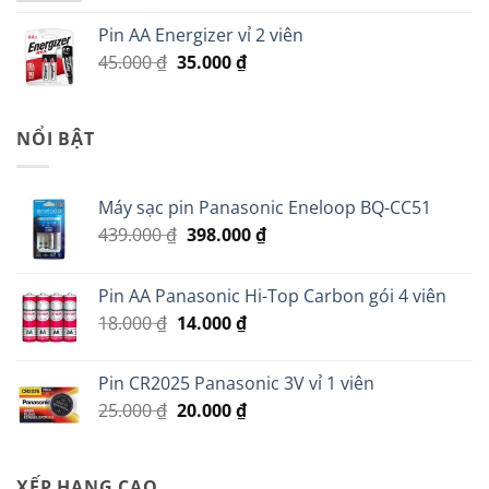
là:
tại
Pin AA Energizer vỉ 2 viên
70.000 ₫.
là:
Giá
Giá
45.000
₫
35.000
₫
60.000 ₫.
gốc
hiện
là:
tại
45.000 ₫.
là:
NỔI BẬT
35.000 ₫.
Máy sạc pin Panasonic Eneloop BQ-CC51
Giá
Giá
439.000
₫
398.000
₫
gốc
hiện
là:
tại
Pin AA Panasonic Hi-Top Carbon gói 4 viên
439.000 ₫.
là:
Giá
Giá
18.000
₫
14.000
₫
398.000 ₫.
gốc
hiện
là:
tại
Pin CR2025 Panasonic 3V vỉ 1 viên
18.000 ₫.
là:
Giá
Giá
25.000
₫
20.000
₫
14.000 ₫.
gốc
hiện
là:
tại
25.000 ₫.
là:
XẾP HẠNG CAO