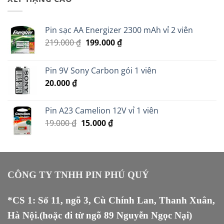
20.000 ₫.
Pin sạc AA Energizer 2300 mAh vỉ 2 viên
Giá
Giá
219.000
₫
199.000
₫
gốc
hiện
là:
tại
Pin 9V Sony Carbon gói 1 viên
219.000 ₫.
là:
20.000
₫
199.000 ₫.
Pin A23 Camelion 12V vỉ 1 viên
Giá
Giá
19.000
₫
15.000
₫
gốc
hiện
là:
tại
19.000 ₫.
là:
15.000 ₫.
CÔNG TY TNHH PIN PHÚ QUÝ
*CS 1: Số 11, ngõ 3, Cù Chính Lan, Thanh Xuân,
Hà Nội.(hoặc đi từ ngõ 89 Nguyễn Ngọc Nại)