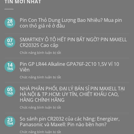
TIN MỚI NHẤT
Pin Con Thỏ Dung Lượng Bao Nhiêu? Mua pin
28
Th7
con thỏ giá rẻ ở đâu
Không
có
SMARTKEY Ô TÔ HẾT PIN BẤT NGỜ? PIN MAXELL
07
bình
luận
Th7
CR2032S Cao cấp
ở
Pin
ở
Chức năng bình luận bị tắt
Con
SMARTKEY
Thỏ
Ô
Dung
Pin GP LR44 Alkaline GPA76F-2C10 1,5V Vỉ 10
14
Lượng
TÔ
Th5
Viên
Bao
HẾT
Nhiêu?
ở
Chức năng bình luận bị tắt
PIN
Mua
Pin
pin
BẤT
con
GP
NHÀ PHÂN PHỐI, ĐẠI LÝ BÁN SỈ PIN MAXELL TẠI
NGỜ?
05
thỏ
LR44
PIN
Th5
HÀ NỘI & TP.HCM: UY TÍN, CHIẾT KHẤU CAO,
giá
Alkaline
rẻ
MAXELL
HÀNG CHÍNH HÃNG
ở
GPA76F-
CR2032S Cao
đâu
ở
Chức năng bình luận bị tắt
2C10
cấp
NHÀ
1,5V
PHÂN
Vỉ
So sánh pin CR2032 của các hãng: Energizer,
23
PHỐI,
10
Th4
Panasonic và Maxell: Pin nào bền hơn?
ĐẠI
Viên
ở
Chức năng bình luận bị tắt
LÝ