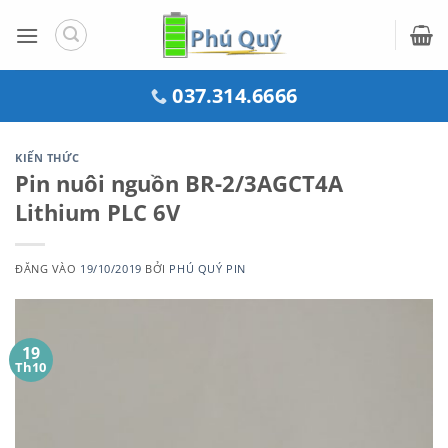
Bỏ
qua
nội
dung
037.314.6666
KIẾN THỨC
Pin nuôi nguồn BR-2/3AGCT4A
Lithium PLC 6V
ĐĂNG VÀO
19/10/2019
BỞI
PHÚ QUÝ PIN
19
Th10