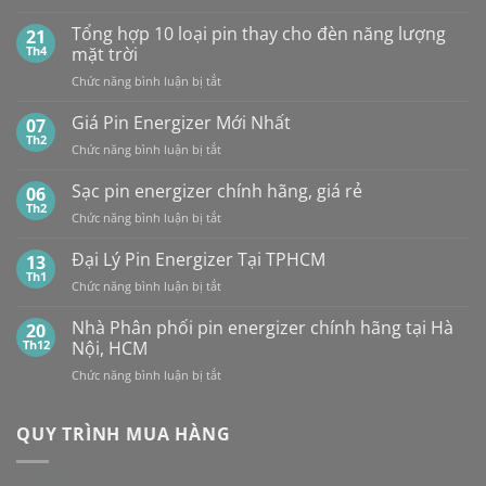
So
BÁN
sánh
Tổng hợp 10 loại pin thay cho đèn năng lượng
SỈ
21
pin
PIN
Th4
mặt trời
CR2032
MAXELL
ở
Chức năng bình luận bị tắt
của
TẠI
Tổng
các
HÀ
hợp
Giá Pin Energizer Mới Nhất
hãng:
07
NỘI
10
Energizer,
Th2
&
ở
Chức năng bình luận bị tắt
loại
Panasonic
TP.HCM:
Giá
pin
và
UY
Pin
Sạc pin energizer chính hãng, giá rẻ
06
thay
Maxell:
TÍN,
Energizer
Th2
cho
Pin
CHIẾT
ở
Chức năng bình luận bị tắt
Mới
đèn
nào
KHẤU
Sạc
Nhất
năng
bền
CAO,
pin
Đại Lý Pin Energizer Tại TPHCM
13
lượng
hơn?
HÀNG
energizer
Th1
mặt
ở
Chức năng bình luận bị tắt
CHÍNH
chính
trời
Đại
HÃNG
hãng,
Lý
Nhà Phân phối pin energizer chính hãng tại Hà
20
giá
Pin
Th12
Nội, HCM
rẻ
Energizer
ở
Chức năng bình luận bị tắt
Tại
Nhà
TPHCM
Phân
phối
QUY TRÌNH MUA HÀNG
pin
energizer
chính