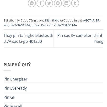
Bài viết này được đăng trong
Kiến thức
và được gắn thẻ
AGCT4A
,
BR-
2/3
,
BR-2/3AGCT4A
,
funuc
,
Panasonic BR-2/3AGCT4A
.
Thay pin tai nghe bluetooth
Pin sạc 9v camelion chính
3,7V sạc Li-po 401230
hãng
PIN PHÚ QUÝ
Pin Energizer
Pin Eveready
Pin GP
Pin Maxell