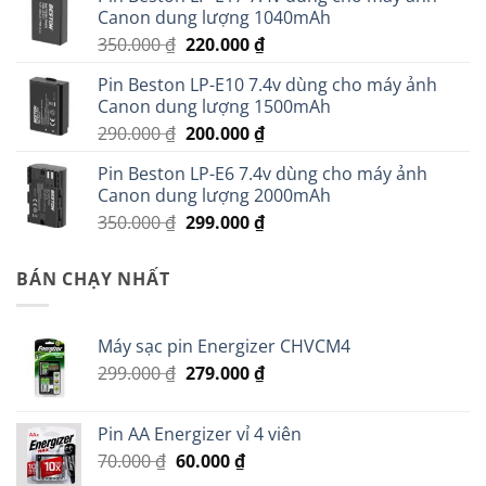
Canon dung lượng 1040mAh
Giá
Giá
350.000
₫
220.000
₫
gốc
hiện
Pin Beston LP-E10 7.4v dùng cho máy ảnh
là:
tại
Canon dung lượng 1500mAh
350.000 ₫.
là:
Giá
Giá
290.000
₫
200.000
₫
220.000 ₫.
gốc
hiện
Pin Beston LP-E6 7.4v dùng cho máy ảnh
là:
tại
Canon dung lượng 2000mAh
290.000 ₫.
là:
Giá
Giá
350.000
₫
299.000
₫
200.000 ₫.
gốc
hiện
là:
tại
BÁN CHẠY NHẤT
350.000 ₫.
là:
299.000 ₫.
Máy sạc pin Energizer CHVCM4
Giá
Giá
299.000
₫
279.000
₫
gốc
hiện
là:
tại
Pin AA Energizer vỉ 4 viên
299.000 ₫.
là:
Giá
Giá
70.000
₫
60.000
₫
279.000 ₫.
gốc
hiện