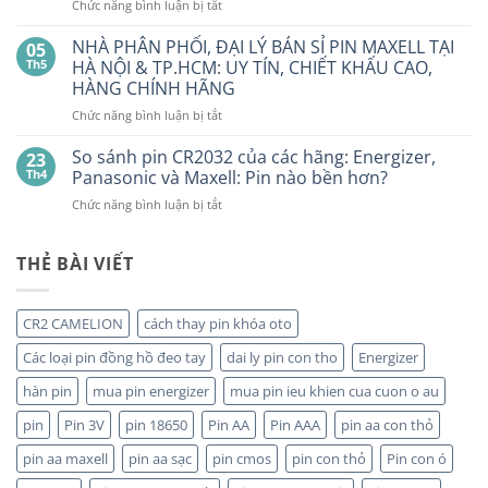
ở
Chức năng bình luận bị tắt
PIN
Mua
Pin
pin
BẤT
con
GP
NHÀ PHÂN PHỐI, ĐẠI LÝ BÁN SỈ PIN MAXELL TẠI
NGỜ?
05
thỏ
LR44
PIN
Th5
HÀ NỘI & TP.HCM: UY TÍN, CHIẾT KHẤU CAO,
giá
Alkaline
rẻ
MAXELL
HÀNG CHÍNH HÃNG
ở
GPA76F-
CR2032S Cao
đâu
ở
Chức năng bình luận bị tắt
2C10
cấp
NHÀ
1,5V
PHÂN
Vỉ
So sánh pin CR2032 của các hãng: Energizer,
23
PHỐI,
10
Th4
Panasonic và Maxell: Pin nào bền hơn?
ĐẠI
Viên
ở
Chức năng bình luận bị tắt
LÝ
So
BÁN
sánh
SỈ
pin
THẺ BÀI VIẾT
PIN
CR2032
MAXELL
của
TẠI
các
HÀ
CR2 CAMELION
cách thay pin khóa oto
hãng:
NỘI
Energizer,
&
Các loại pin đồng hồ đeo tay
dai ly pin con tho
Energizer
Panasonic
TP.HCM:
và
hàn pin
mua pin energizer
mua pin ieu khien cua cuon o au
UY
Maxell:
TÍN,
pin
Pin 3V
pin 18650
Pin AA
Pin AAA
pin aa con thỏ
Pin
CHIẾT
nào
KHẤU
pin aa maxell
pin aa sạc
pin cmos
pin con thỏ
Pin con ó
bền
CAO,
hơn?
HÀNG