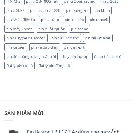
PIN CR2
pin cr2 3v 800mah
pin cr2 panasonic
Pin cr2025
CHÍNH
HÃNG
pin cr2032
pin cúc áo cr1220
pin energizer
pin khóa
pin khóa điện tử
pin laptop
pin loa kéo
pin maxell
pin máy khoan
pin nuôi nguồn
pin sạc aa
pin tai nghe bluetooth
pin tiểu con thỏ
pin tiểu maxell
Pin xe điện
pin xe đạp điên
pin đèn exit
pin đèn năng lượng mặt trời
thay pin laptop
ó pin tiểu con ó
Đại lý pin con ó
đại lý pin đồng hồ
SẢN PHẨM MỚI
Pin Beston LP-E17 7.4v dùng cho máy ảnh