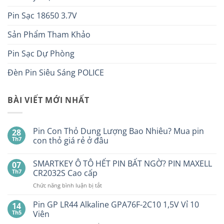
Pin Sạc 18650 3.7V
Sản Phẩm Tham Khảo
Pin Sạc Dự Phòng
Đèn Pin Siêu Sáng POLICE
BÀI VIẾT MỚI NHẤT
Pin Con Thỏ Dung Lượng Bao Nhiêu? Mua pin
28
Th7
con thỏ giá rẻ ở đâu
Không
có
SMARTKEY Ô TÔ HẾT PIN BẤT NGỜ? PIN MAXELL
07
bình
luận
Th7
CR2032S Cao cấp
ở
Pin
ở
Chức năng bình luận bị tắt
Con
SMARTKEY
Thỏ
Ô
Dung
Pin GP LR44 Alkaline GPA76F-2C10 1,5V Vỉ 10
14
Lượng
TÔ
Th5
Viên
Bao
HẾT
Nhiêu?