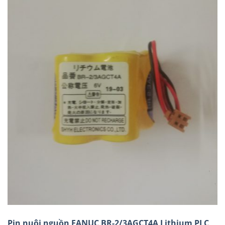
Pin nuôi nguồn FANUC BR-2/3AGCT4A Lithium PLC