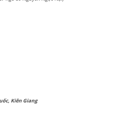
uốc, Kiên Giang