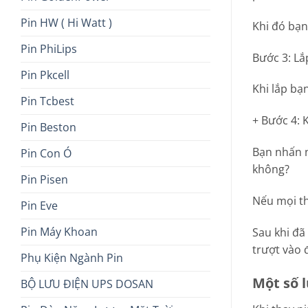
Pin HW ( Hi Watt )
Khi đó bạn
Pin PhiLips
Bước 3: Lắ
Pin Pkcell
Khi lắp bạ
Pin Tcbest
+ Bước 4: 
Pin Beston
Bạn nhấn n
Pin Con Ó
không?
Pin Pisen
Nếu mọi th
Pin Eve
Pin Máy Khoan
Sau khi đã
trượt vào 
Phụ Kiện Ngành Pin
Một số 
BỘ LƯU ĐIỆN UPS DOSAN