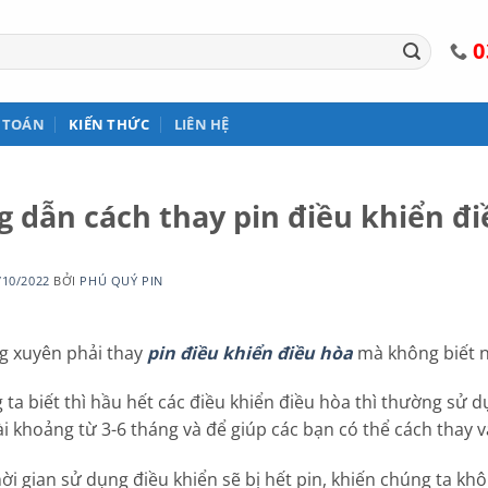
0
 TOÁN
KIẾN THỨC
LIÊN HỆ
 dẫn cách thay pin điều khiển đi
/10/2022
BỞI
PHÚ QUÝ PIN
g xuyên phải thay
pin điều khiển điều hòa
mà không biết n
ta biết thì hầu hết các điều khiển điều hòa thì thường sử dụ
i khoảng từ 3-6 tháng và để giúp các bạn có thể cách thay v
ời gian sử dụng điều khiển sẽ bị hết pin, khiến chúng ta kh