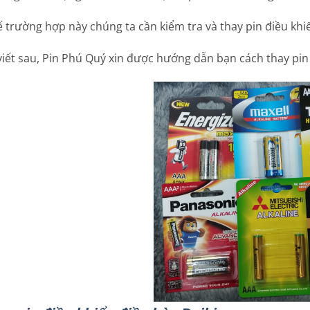
 trường hợp này chúng ta cần kiểm tra và thay pin điều khiể
viết sau, Pin Phú Quý xin được hướng dẫn bạn cách thay pin