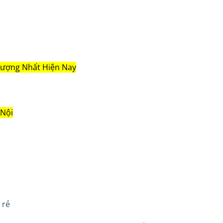
 Lượng Nhất Hiện Nay
 Nội
 rẻ