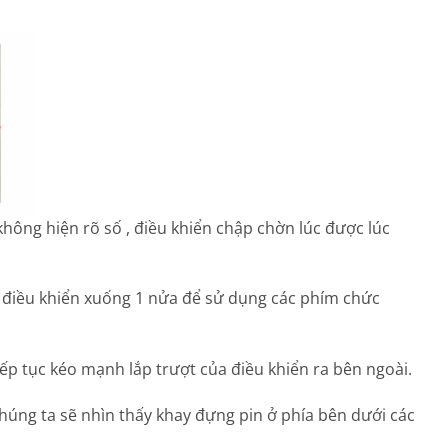
hông hiện rõ số , điều khiển chập chờn lúc được lúc
p điều khiển xuống 1 nửa để sử dụng các phím chức
iếp tục kéo mạnh lắp trượt của điều khiển ra bên ngoài.
 chúng ta sẽ nhìn thấy khay đựng pin ở phía bên dưới các