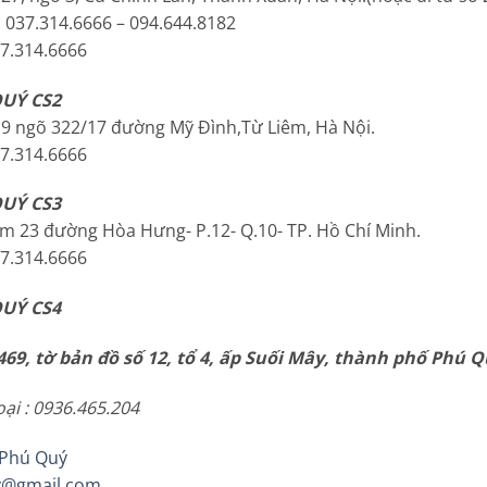
: 037.314.6666 – 094.644.8182
37.314.6666
QUÝ CS2
ố 9 ngõ 322/17 đường Mỹ Đình,Từ Liêm, Hà Nội.
37.314.6666
QUÝ CS3
ẻm 23 đường Hòa Hưng- P.12- Q.10- TP. Hồ Chí Minh.
37.314.6666
QUÝ CS4
469, tờ bản đồ số 12, tổ 4, ấp Suối Mây, thành phố Phú Q
oại : 0936.465.204
 Phú Quý
y@gmail.com