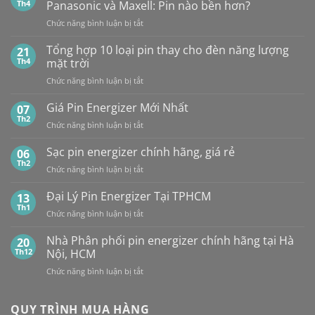
PHỐI,
10
Th4
Panasonic và Maxell: Pin nào bền hơn?
ĐẠI
Viên
ở
Chức năng bình luận bị tắt
LÝ
So
BÁN
sánh
Tổng hợp 10 loại pin thay cho đèn năng lượng
SỈ
21
pin
PIN
Th4
mặt trời
CR2032
MAXELL
ở
Chức năng bình luận bị tắt
của
TẠI
Tổng
các
HÀ
hợp
Giá Pin Energizer Mới Nhất
hãng:
07
NỘI
10
Energizer,
Th2
&
ở
Chức năng bình luận bị tắt
loại
Panasonic
TP.HCM:
Giá
pin
và
UY
Pin
Sạc pin energizer chính hãng, giá rẻ
06
thay
Maxell:
TÍN,
Energizer
Th2
cho
Pin
CHIẾT
ở
Chức năng bình luận bị tắt
Mới
đèn
nào
KHẤU
Sạc
Nhất
năng
bền
CAO,
pin
Đại Lý Pin Energizer Tại TPHCM
13
lượng
hơn?
HÀNG
energizer
Th1
mặt
ở
Chức năng bình luận bị tắt
CHÍNH
chính
trời
Đại
HÃNG
hãng,
Lý
Nhà Phân phối pin energizer chính hãng tại Hà
20
giá
Pin
Th12
Nội, HCM
rẻ
Energizer
ở
Chức năng bình luận bị tắt
Tại
Nhà
TPHCM
Phân
phối
QUY TRÌNH MUA HÀNG