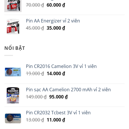
Giá
Giá
70.000
₫
60.000
₫
279.000 ₫.
gốc
hiện
là:
tại
Pin AA Energizer vỉ 2 viên
70.000 ₫.
là:
Giá
Giá
45.000
₫
35.000
₫
60.000 ₫.
gốc
hiện
là:
tại
45.000 ₫.
là:
NỔI BẬT
35.000 ₫.
Pin CR2016 Camelion 3V vỉ 1 viên
Giá
Giá
19.000
₫
14.000
₫
gốc
hiện
là:
tại
Pin sạc AA Camelion 2700 mAh vỉ 2 viên
19.000 ₫.
là:
Giá
Giá
149.000
₫
95.000
₫
14.000 ₫.
gốc
hiện
là:
tại
Pin CR2032 Tcbest 3V vỉ 1 viên
149.000 ₫.
là:
Giá
Giá
13.000
₫
11.000
₫
95.000 ₫.
gốc
hiện