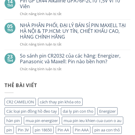
Pin GP LR44 Alkaline GPA76F-2C10 1,5V Vỉ 10
14
Lượng
TÔ
Th5
Viên
Bao
HẾT
Nhiêu?
ở
Chức năng bình luận bị tắt
PIN
Mua
Pin
pin
BẤT
con
GP
NHÀ PHÂN PHỐI, ĐẠI LÝ BÁN SỈ PIN MAXELL TẠI
NGỜ?
05
thỏ
LR44
PIN
Th5
HÀ NỘI & TP.HCM: UY TÍN, CHIẾT KHẤU CAO,
giá
Alkaline
rẻ
MAXELL
HÀNG CHÍNH HÃNG
ở
GPA76F-
CR2032S Cao
đâu
ở
Chức năng bình luận bị tắt
2C10
cấp
NHÀ
1,5V
PHÂN
Vỉ
So sánh pin CR2032 của các hãng: Energizer,
23
PHỐI,
10
Th4
Panasonic và Maxell: Pin nào bền hơn?
ĐẠI
Viên
ở
Chức năng bình luận bị tắt
LÝ
So
BÁN
sánh
SỈ
pin
THẺ BÀI VIẾT
PIN
CR2032
MAXELL
của
TẠI
các
HÀ
CR2 CAMELION
cách thay pin khóa oto
hãng:
NỘI
Energizer,
&
Các loại pin đồng hồ đeo tay
dai ly pin con tho
Energizer
Panasonic
TP.HCM:
và
hàn pin
mua pin energizer
mua pin ieu khien cua cuon o au
UY
Maxell:
TÍN,
pin
Pin 3V
pin 18650
Pin AA
Pin AAA
pin aa con thỏ
Pin
CHIẾT