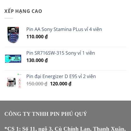
là:
tại
13.000 ₫.
là:
XẾP HẠNG CAO
11.000 ₫.
Pin AA Sony Stamina PLus vỉ 4 viên
110.000
₫
Pin SR716SW-315 Sony vỉ 1 viên
130.000
₫
Pin đại Energizer D E95 vỉ 2 viên
Giá
Giá
150.000
₫
120.000
₫
gốc
hiện
là:
tại
150.000 ₫.
là:
120.000 ₫.
CÔNG TY TNHH PIN PHÚ QUÝ
*CS 1: Số 11, ngõ 3, Cù Chính Lan, Thanh Xuân,