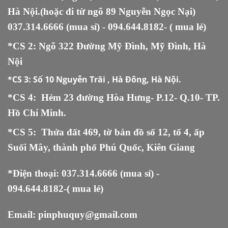
Hà Nội.(hoặc đi từ ngõ 89 Nguyễn Ngọc Nại)
037.314.6666
(mua sỉ) -
094.644.8182
- ( mua lẻ)
*CS 2: Ngõ 322 Đường Mỹ Đình, Mỹ Đình, Hà
Nội
*CS 3:
Số 10 Nguyễn Trãi , Hà Đông, Hà Nội.
*CS 4: Hẻm 23 đường Hòa Hưng- P.12- Q.10- TP.
Hồ Chí Minh.
*CS 5
:
Thửa đất 469, tờ bản đồ số 12, tổ 4, ấp
Suối Mây, thành phố Phú Quốc, Kiên Giang
*Điện thoại:
037.314.6666
(mua sỉ) -
094.644.8182
-( mua lẻ)
Email:
pinphuquy@gmail.com