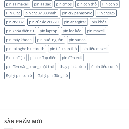
nào
KHẤU
pin aa maxell
pin aa sạc
pin cmos
pin con thỏ
Pin con ó
bền
CAO,
hơn?
HÀNG
PIN CR2
pin cr2 3v 800mah
pin cr2 panasonic
Pin cr2025
CHÍNH
HÃNG
pin cr2032
pin cúc áo cr1220
pin energizer
pin khóa
pin khóa điện tử
pin laptop
pin loa kéo
pin maxell
pin máy khoan
pin nuôi nguồn
pin sạc aa
pin tai nghe bluetooth
pin tiểu con thỏ
pin tiểu maxell
Pin xe điện
pin xe đạp điên
pin đèn exit
pin đèn năng lượng mặt trời
thay pin laptop
ó pin tiểu con ó
Đại lý pin con ó
đại lý pin đồng hồ
SẢN PHẨM MỚI