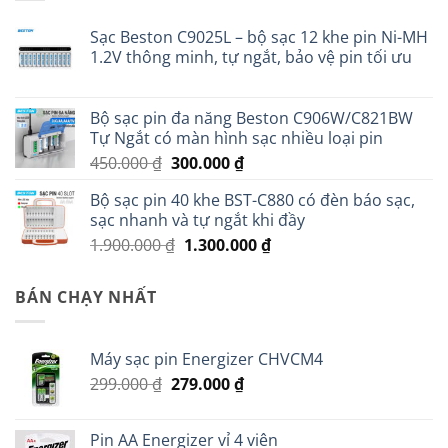
Sạc Beston C9025L – bộ sạc 12 khe pin Ni-MH
1.2V thông minh, tự ngắt, bảo vệ pin tối ưu
Bộ sạc pin đa năng Beston C906W/C821BW
Tự Ngắt có màn hình sạc nhiều loại pin
Giá
Giá
450.000
₫
300.000
₫
gốc
hiện
Bộ sạc pin 40 khe BST-C880 có đèn báo sạc,
là:
tại
sạc nhanh và tự ngắt khi đầy
450.000 ₫.
là:
Giá
Giá
1.900.000
₫
1.300.000
₫
300.000 ₫.
gốc
hiện
là:
tại
BÁN CHẠY NHẤT
1.900.000 ₫.
là:
1.300.000 ₫.
Máy sạc pin Energizer CHVCM4
Giá
Giá
299.000
₫
279.000
₫
gốc
hiện
là:
tại
Pin AA Energizer vỉ 4 viên
299.000 ₫.
là: