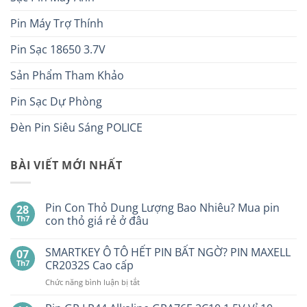
Pin Máy Trợ Thính
Pin Sạc 18650 3.7V
Sản Phẩm Tham Khảo
Pin Sạc Dự Phòng
Đèn Pin Siêu Sáng POLICE
BÀI VIẾT MỚI NHẤT
Pin Con Thỏ Dung Lượng Bao Nhiêu? Mua pin
28
Th7
con thỏ giá rẻ ở đâu
Không
có
SMARTKEY Ô TÔ HẾT PIN BẤT NGỜ? PIN MAXELL
07
bình
luận
Th7
CR2032S Cao cấp
ở
Pin
ở
Chức năng bình luận bị tắt
Con
SMARTKEY
Thỏ
Ô
Dung