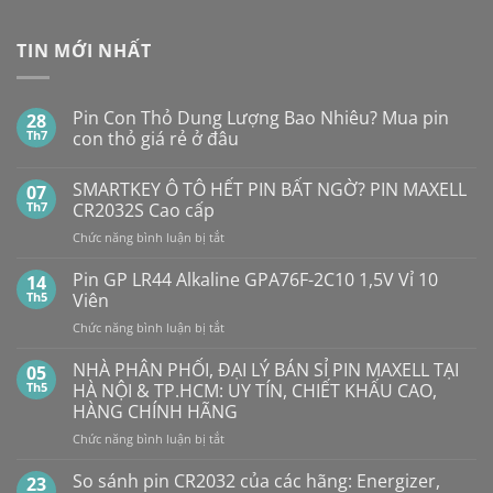
TIN MỚI NHẤT
Pin Con Thỏ Dung Lượng Bao Nhiêu? Mua pin
28
Th7
con thỏ giá rẻ ở đâu
Không
có
SMARTKEY Ô TÔ HẾT PIN BẤT NGỜ? PIN MAXELL
07
bình
luận
Th7
CR2032S Cao cấp
ở
Pin
ở
Chức năng bình luận bị tắt
Con
SMARTKEY
Thỏ
Ô
Dung
Pin GP LR44 Alkaline GPA76F-2C10 1,5V Vỉ 10
14
Lượng
TÔ
Th5
Viên
Bao
HẾT
Nhiêu?
ở
Chức năng bình luận bị tắt
PIN
Mua
Pin
pin
BẤT
con
GP
NHÀ PHÂN PHỐI, ĐẠI LÝ BÁN SỈ PIN MAXELL TẠI
NGỜ?
05
thỏ
LR44
PIN
Th5
HÀ NỘI & TP.HCM: UY TÍN, CHIẾT KHẤU CAO,
giá
Alkaline
rẻ
MAXELL
HÀNG CHÍNH HÃNG
ở
GPA76F-
CR2032S Cao
đâu
ở
Chức năng bình luận bị tắt
2C10
cấp
NHÀ
1,5V
PHÂN
Vỉ
So sánh pin CR2032 của các hãng: Energizer,
23