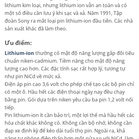
lithium kim loại, nhưng lithium ion vẫn an toàn và có
một số điều cần lưu ý khi sạc và xả. Năm 1991, Tập
đoàn Sony ra mắt loại pin lithium-ion đầu tiên. Các nhà
sản xuất khác đã làm theo.
Ưu điểm:
Lithium-ion
thường có mật độ năng lượng gấp đôi tiêu
chuẩn niken-cadmium. Tiềm năng cho mật độ năng
lượng cao hơn. Các đặc tính sạc rất hợp lý, tương tự
như pin NiCd về mức xả.
Điện áp pin cao 3,6 volt cho phép chế tạo các bộ pin chỉ
có một ô. Hầu hết các điện thoại ngày nay đều chạy
bằng pin. Gói dựa trên niken yêu cầu ba pin 1,2 volt nối
tiếp.
Pin lithium-ion ít cần bảo trì, một lợi thế mà hầu hết các
hóa chất khác không có. Không cần bộ nhớ, không cần
đạp xe định kỳ để kéo dài tuổi thọ pin. Ngoài ra, khả
năng tự phóng điện thấp hơn một nửa so với NiCd, làm