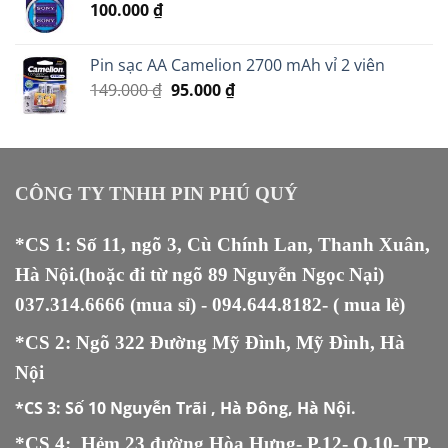
100.000
₫
69.000 ₫.
Pin sạc AA Camelion 2700 mAh vỉ 2 viên
Giá
Giá
149.000
₫
95.000
₫
gốc
hiện
là:
tại
149.000 ₫.
là:
95.000 ₫.
CÔNG TY TNHH PIN PHÚ QUÝ
*CS 1: Số 11, ngõ 3, Cù Chính Lan, Thanh Xuân,
Hà Nội.(hoặc đi từ ngõ 89 Nguyễn Ngọc Nại)
037.314.6666
(mua sỉ) -
094.644.8182
- ( mua lẻ)
*CS 2: Ngõ 322 Đường Mỹ Đình, Mỹ Đình, Hà
Nội
*CS 3:
Số 10 Nguyễn Trãi , Hà Đông, Hà Nội.
*CS 4: Hẻm 23 đường Hòa Hưng- P.12- Q.10- TP.