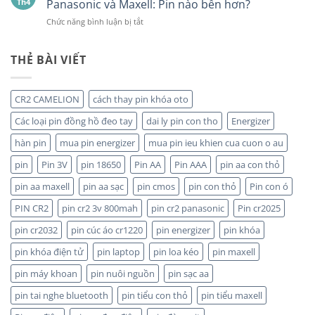
Th4
Panasonic và Maxell: Pin nào bền hơn?
ĐẠI
Viên
ở
Chức năng bình luận bị tắt
LÝ
So
BÁN
sánh
SỈ
pin
THẺ BÀI VIẾT
PIN
CR2032
MAXELL
của
TẠI
các
HÀ
CR2 CAMELION
cách thay pin khóa oto
hãng:
NỘI
Energizer,
&
Các loại pin đồng hồ đeo tay
dai ly pin con tho
Energizer
Panasonic
TP.HCM:
và
hàn pin
mua pin energizer
mua pin ieu khien cua cuon o au
UY
Maxell:
TÍN,
pin
Pin 3V
pin 18650
Pin AA
Pin AAA
pin aa con thỏ
Pin
CHIẾT
nào
KHẤU
pin aa maxell
pin aa sạc
pin cmos
pin con thỏ
Pin con ó
bền
CAO,
hơn?
HÀNG
PIN CR2
pin cr2 3v 800mah
pin cr2 panasonic
Pin cr2025
CHÍNH
HÃNG
pin cr2032
pin cúc áo cr1220
pin energizer
pin khóa
pin khóa điện tử
pin laptop
pin loa kéo
pin maxell
pin máy khoan
pin nuôi nguồn
pin sạc aa
pin tai nghe bluetooth
pin tiểu con thỏ
pin tiểu maxell