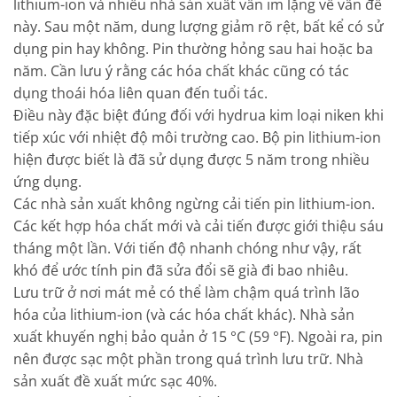
lithium-ion và nhiều nhà sản xuất vẫn im lặng về vấn đề
này. Sau một năm, dung lượng giảm rõ rệt, bất kể có sử
dụng pin hay không. Pin thường hỏng sau hai hoặc ba
năm. Cần lưu ý rằng các hóa chất khác cũng có tác
dụng thoái hóa liên quan đến tuổi tác.
Điều này đặc biệt đúng đối với hydrua kim loại niken khi
tiếp xúc với nhiệt độ môi trường cao. Bộ pin lithium-ion
hiện được biết là đã sử dụng được 5 năm trong nhiều
ứng dụng.
Các nhà sản xuất không ngừng cải tiến pin lithium-ion.
Các kết hợp hóa chất mới và cải tiến được giới thiệu sáu
tháng một lần. Với tiến độ nhanh chóng như vậy, rất
khó để ước tính pin đã sửa đổi sẽ già đi bao nhiêu.
Lưu trữ ở nơi mát mẻ có thể làm chậm quá trình lão
hóa của lithium-ion (và các hóa chất khác). Nhà sản
xuất khuyến nghị bảo quản ở 15 °C (59 °F). Ngoài ra, pin
nên được sạc một phần trong quá trình lưu trữ. Nhà
sản xuất đề xuất mức sạc 40%.