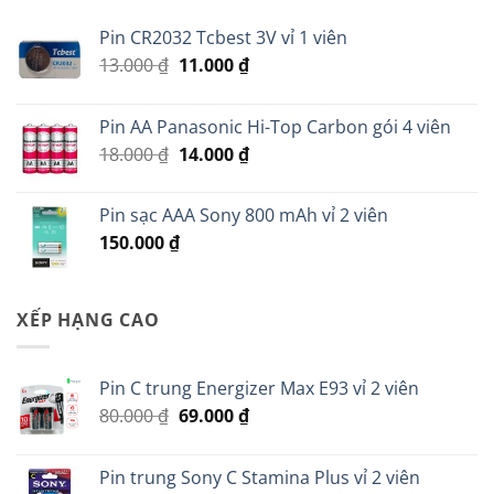
Pin CR2032 Tcbest 3V vỉ 1 viên
Giá
Giá
13.000
₫
11.000
₫
gốc
hiện
là:
tại
Pin AA Panasonic Hi-Top Carbon gói 4 viên
13.000 ₫.
là:
Giá
Giá
18.000
₫
14.000
₫
11.000 ₫.
gốc
hiện
là:
tại
Pin sạc AAA Sony 800 mAh vỉ 2 viên
18.000 ₫.
là:
150.000
₫
14.000 ₫.
XẾP HẠNG CAO
Pin C trung Energizer Max E93 vỉ 2 viên
Giá
Giá
80.000
₫
69.000
₫
gốc
hiện
là:
tại
Pin trung Sony C Stamina Plus vỉ 2 viên
80.000 ₫.
là: