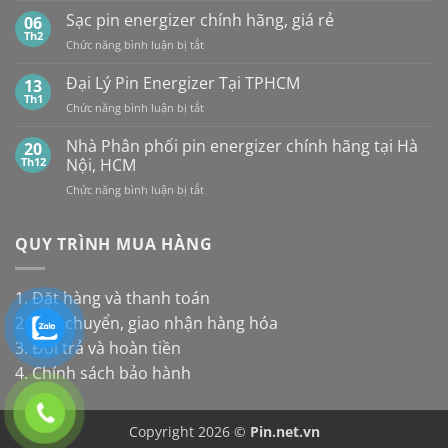
pin
và
UY
Pin
Sạc pin energizer chính hãng, giá rẻ
06
thay
Maxell:
TÍN,
Energizer
Th2
cho
Pin
CHIẾT
ở
Chức năng bình luận bị tắt
Mới
đèn
nào
KHẤU
Sạc
Nhất
năng
bền
CAO,
pin
Đại Lý Pin Energizer Tại TPHCM
13
lượng
hơn?
HÀNG
energizer
Th1
mặt
ở
Chức năng bình luận bị tắt
CHÍNH
chính
trời
Đại
HÃNG
hãng,
Lý
Nhà Phân phối pin energizer chính hãng tại Hà
20
giá
Pin
Th12
Nội, HCM
rẻ
Energizer
ở
Chức năng bình luận bị tắt
Tại
Nhà
TPHCM
Phân
phối
QUY TRÌNH MUA HÀNG
pin
energizer
chính
1. Đặt hàng và thanh toán
hãng
2. Vận chuyển, giao nhận hàng hóa
tại
Hà
3. Đổi trả và hoàn tiền
Nội,
4. Chính sách bảo hành
HCM
Copyright 2026 ©
Pin.net.vn