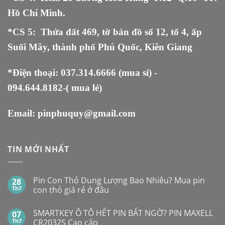
Hồ Chí Minh.
*CS 5
:
Thửa đất 469, tờ bản đồ số 12, tổ 4, ấp
Suối Mây, thành phố Phú Quốc, Kiên Giang
*Điện thoại:
037.314.6666
(mua sỉ) -
094.644.8182
-( mua lẻ)
Email:
pinphuquy@gmail.com
TIN MỚI NHẤT
Pin Con Thỏ Dung Lượng Bao Nhiêu? Mua pin
28
Th7
con thỏ giá rẻ ở đâu
Không
có
SMARTKEY Ô TÔ HẾT PIN BẤT NGỜ? PIN MAXELL
07
bình
luận
Th7
CR2032S Cao cấp