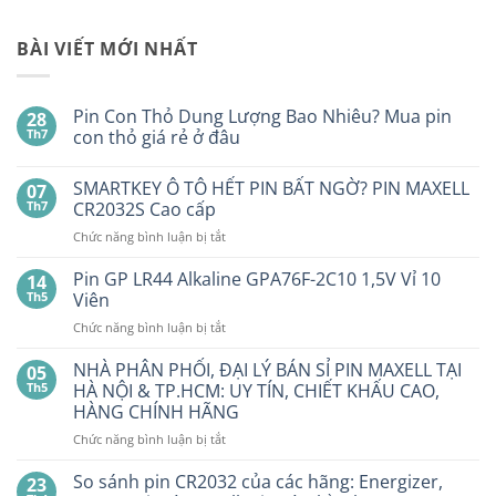
BÀI VIẾT MỚI NHẤT
Pin Con Thỏ Dung Lượng Bao Nhiêu? Mua pin
28
Th7
con thỏ giá rẻ ở đâu
Không
có
SMARTKEY Ô TÔ HẾT PIN BẤT NGỜ? PIN MAXELL
07
bình
luận
Th7
CR2032S Cao cấp
ở
Pin
ở
Chức năng bình luận bị tắt
Con
SMARTKEY
Thỏ
Ô
Dung
Pin GP LR44 Alkaline GPA76F-2C10 1,5V Vỉ 10
14
Lượng
TÔ
Th5
Viên
Bao
HẾT
Nhiêu?
ở
Chức năng bình luận bị tắt
PIN
Mua
Pin
pin
BẤT
con
GP
NHÀ PHÂN PHỐI, ĐẠI LÝ BÁN SỈ PIN MAXELL TẠI
NGỜ?
05
thỏ
LR44
PIN
Th5
HÀ NỘI & TP.HCM: UY TÍN, CHIẾT KHẤU CAO,
giá
Alkaline
rẻ
MAXELL
HÀNG CHÍNH HÃNG
ở
GPA76F-
CR2032S Cao
đâu
ở
Chức năng bình luận bị tắt
2C10
cấp
NHÀ
1,5V
PHÂN
Vỉ
So sánh pin CR2032 của các hãng: Energizer,
23
PHỐI,
10