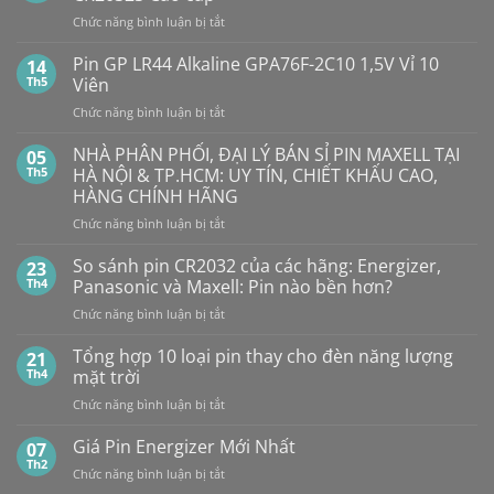
ở
Pin
ở
Chức năng bình luận bị tắt
Con
SMARTKEY
Thỏ
Ô
Dung
Pin GP LR44 Alkaline GPA76F-2C10 1,5V Vỉ 10
14
Lượng
TÔ
Th5
Viên
Bao
HẾT
Nhiêu?
ở
Chức năng bình luận bị tắt
PIN
Mua
Pin
pin
BẤT
con
GP
NHÀ PHÂN PHỐI, ĐẠI LÝ BÁN SỈ PIN MAXELL TẠI
NGỜ?
05
thỏ
LR44
PIN
Th5
HÀ NỘI & TP.HCM: UY TÍN, CHIẾT KHẤU CAO,
giá
Alkaline
rẻ
MAXELL
HÀNG CHÍNH HÃNG
ở
GPA76F-
CR2032S Cao
đâu
ở
Chức năng bình luận bị tắt
2C10
cấp
NHÀ
1,5V
PHÂN
Vỉ
So sánh pin CR2032 của các hãng: Energizer,
23
PHỐI,
10
Th4
Panasonic và Maxell: Pin nào bền hơn?
ĐẠI
Viên
ở
Chức năng bình luận bị tắt
LÝ
So
BÁN
sánh
Tổng hợp 10 loại pin thay cho đèn năng lượng
SỈ
21
pin
PIN
Th4
mặt trời
CR2032
MAXELL
ở
Chức năng bình luận bị tắt
của
TẠI
Tổng
các
HÀ
hợp
Giá Pin Energizer Mới Nhất
hãng:
07
NỘI
10
Energizer,
Th2
&
ở
Chức năng bình luận bị tắt
loại
Panasonic
TP.HCM:
Giá