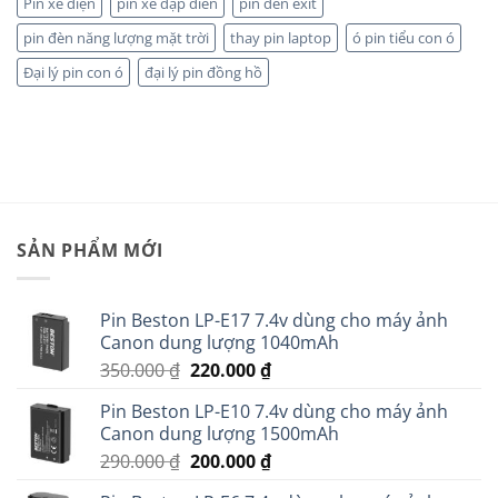
Pin xe điện
pin xe đạp điên
pin đèn exit
pin đèn năng lượng mặt trời
thay pin laptop
ó pin tiểu con ó
Đại lý pin con ó
đại lý pin đồng hồ
SẢN PHẨM MỚI
Pin Beston LP-E17 7.4v dùng cho máy ảnh
Canon dung lượng 1040mAh
Giá
Giá
350.000
₫
220.000
₫
gốc
hiện
Pin Beston LP-E10 7.4v dùng cho máy ảnh
là:
tại
Canon dung lượng 1500mAh
350.000 ₫.
là:
Giá
Giá
290.000
₫
200.000
₫
220.000 ₫.
gốc
hiện