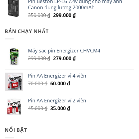
Pin Beston LP-E6 7.4v dùng cho máy ảnh
là:
tại
Canon dung lượng 2000mAh
290.000 ₫.
là:
Giá
Giá
350.000
₫
299.000
₫
200.000 ₫.
gốc
hiện
là:
tại
BÁN CHẠY NHẤT
350.000 ₫.
là:
299.000 ₫.
Máy sạc pin Energizer CHVCM4
Giá
Giá
299.000
₫
279.000
₫
gốc
hiện
là:
tại
Pin AA Energizer vỉ 4 viên
299.000 ₫.
là:
Giá
Giá
70.000
₫
60.000
₫
279.000 ₫.
gốc
hiện
là:
tại
Pin AA Energizer vỉ 2 viên
70.000 ₫.
là:
Giá
Giá
45.000
₫
35.000
₫
60.000 ₫.
gốc
hiện
là:
tại
45.000 ₫.
là:
NỔI BẬT
35.000 ₫.