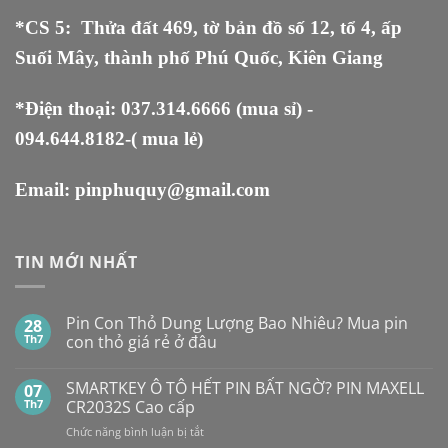
*CS 5
:
Thửa đất 469, tờ bản đồ số 12, tổ 4, ấp
Suối Mây, thành phố Phú Quốc, Kiên Giang
*Điện thoại:
037.314.6666
(mua sỉ) -
094.644.8182
-( mua lẻ)
Email:
pinphuquy@gmail.com
TIN MỚI NHẤT
Pin Con Thỏ Dung Lượng Bao Nhiêu? Mua pin
28
Th7
con thỏ giá rẻ ở đâu
Không
có
SMARTKEY Ô TÔ HẾT PIN BẤT NGỜ? PIN MAXELL
07
bình
luận
Th7
CR2032S Cao cấp
ở
Pin
ở
Chức năng bình luận bị tắt
Con
SMARTKEY