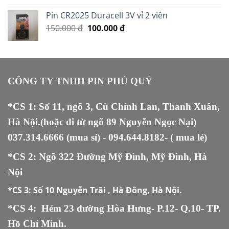
là:
tại
Pin CR2025 Duracell 3V vỉ 2 viên
350.000 ₫.
là:
Giá
Giá
150.000
₫
100.000
₫
20.000 ₫.
gốc
hiện
là:
tại
150.000 ₫.
là:
100.000 ₫.
CÔNG TY TNHH PIN PHÚ QUÝ
*CS 1: Số 11, ngõ 3, Cù Chính Lan, Thanh Xuân,
Hà Nội.(hoặc đi từ ngõ 89 Nguyễn Ngọc Nại)
037.314.6666
(mua sỉ) -
094.644.8182
- ( mua lẻ)
*CS 2: Ngõ 322 Đường Mỹ Đình, Mỹ Đình, Hà
Nội
*CS 3:
Số 10 Nguyễn Trãi , Hà Đông, Hà Nội.
*CS 4: Hẻm 23 đường Hòa Hưng- P.12- Q.10- TP.
Hồ Chí Minh.