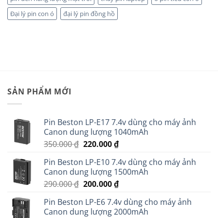
Đại lý pin con ó
đại lý pin đồng hồ
SẢN PHẨM MỚI
Pin Beston LP-E17 7.4v dùng cho máy ảnh
Canon dung lượng 1040mAh
Giá
Giá
350.000
₫
220.000
₫
gốc
hiện
Pin Beston LP-E10 7.4v dùng cho máy ảnh
là:
tại
Canon dung lượng 1500mAh
350.000 ₫.
là:
Giá
Giá
290.000
₫
200.000
₫
220.000 ₫.
gốc
hiện
Pin Beston LP-E6 7.4v dùng cho máy ảnh
là:
tại
Canon dung lượng 2000mAh
290.000 ₫.
là: