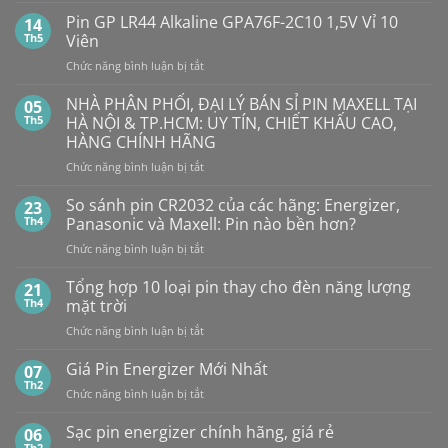
Thỏ
Ô
Dung
Pin GP LR44 Alkaline GPA76F-2C10 1,5V Vỉ 10
14
Lượng
TÔ
Th5
Viên
Bao
HẾT
Nhiêu?
ở
Chức năng bình luận bị tắt
PIN
Mua
Pin
pin
BẤT
con
GP
NHÀ PHÂN PHỐI, ĐẠI LÝ BÁN SỈ PIN MAXELL TẠI
NGỜ?
05
thỏ
LR44
PIN
Th5
HÀ NỘI & TP.HCM: UY TÍN, CHIẾT KHẤU CAO,
giá
Alkaline
rẻ
MAXELL
HÀNG CHÍNH HÃNG
ở
GPA76F-
CR2032S Cao
đâu
ở
Chức năng bình luận bị tắt
2C10
cấp
NHÀ
1,5V
PHÂN
Vỉ
So sánh pin CR2032 của các hãng: Energizer,
23
PHỐI,
10
Th4
Panasonic và Maxell: Pin nào bền hơn?
ĐẠI
Viên
ở
Chức năng bình luận bị tắt
LÝ
So
BÁN
sánh
Tổng hợp 10 loại pin thay cho đèn năng lượng
SỈ
21
pin
PIN
Th4
mặt trời
CR2032
MAXELL
ở
Chức năng bình luận bị tắt
của
TẠI
Tổng
các
HÀ
hợp
Giá Pin Energizer Mới Nhất
hãng:
07
NỘI
10
Energizer,
Th2
&
ở
Chức năng bình luận bị tắt
loại
Panasonic
TP.HCM:
Giá
pin
và
UY
Pin
Sạc pin energizer chính hãng, giá rẻ
06
thay
Maxell:
TÍN,
Energizer
Th2