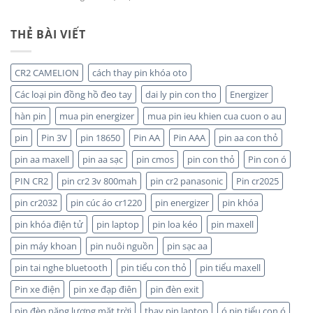
So
BÁN
sánh
SỈ
pin
THẺ BÀI VIẾT
PIN
CR2032
MAXELL
của
TẠI
các
HÀ
CR2 CAMELION
cách thay pin khóa oto
hãng:
NỘI
Energizer,
&
Các loại pin đồng hồ đeo tay
dai ly pin con tho
Energizer
Panasonic
TP.HCM:
và
hàn pin
mua pin energizer
mua pin ieu khien cua cuon o au
UY
Maxell:
TÍN,
pin
Pin 3V
pin 18650
Pin AA
Pin AAA
pin aa con thỏ
Pin
CHIẾT
nào
KHẤU
pin aa maxell
pin aa sạc
pin cmos
pin con thỏ
Pin con ó
bền
CAO,
hơn?
HÀNG
PIN CR2
pin cr2 3v 800mah
pin cr2 panasonic
Pin cr2025
CHÍNH
HÃNG
pin cr2032
pin cúc áo cr1220
pin energizer
pin khóa
pin khóa điện tử
pin laptop
pin loa kéo
pin maxell
pin máy khoan
pin nuôi nguồn
pin sạc aa
pin tai nghe bluetooth
pin tiểu con thỏ
pin tiểu maxell
Pin xe điện
pin xe đạp điên
pin đèn exit
pin đèn năng lượng mặt trời
thay pin laptop
ó pin tiểu con ó