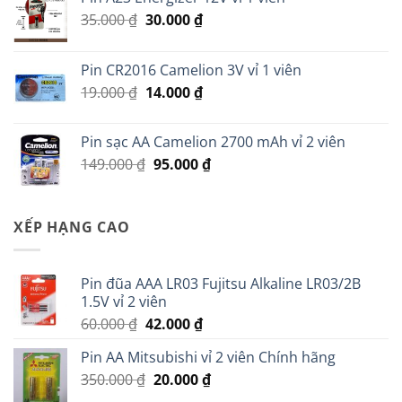
Giá
Giá
35.000
₫
30.000
₫
gốc
hiện
là:
tại
Pin CR2016 Camelion 3V vỉ 1 viên
35.000 ₫.
là:
Giá
Giá
19.000
₫
14.000
₫
30.000 ₫.
gốc
hiện
là:
tại
Pin sạc AA Camelion 2700 mAh vỉ 2 viên
19.000 ₫.
là:
Giá
Giá
149.000
₫
95.000
₫
14.000 ₫.
gốc
hiện
là:
tại
149.000 ₫.
là:
XẾP HẠNG CAO
95.000 ₫.
Pin đũa AAA LR03 Fujitsu Alkaline LR03/2B
1.5V vỉ 2 viên
Giá
Giá
60.000
₫
42.000
₫
gốc
hiện
Pin AA Mitsubishi vỉ 2 viên Chính hãng
là:
tại
Giá
Giá
350.000
₫
60.000 ₫.
20.000
là:
₫
gốc
hiện
42.000 ₫.