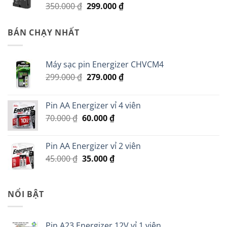
Giá
Giá
350.000
₫
299.000
₫
200.000 ₫.
gốc
hiện
là:
tại
BÁN CHẠY NHẤT
350.000 ₫.
là:
299.000 ₫.
Máy sạc pin Energizer CHVCM4
Giá
Giá
299.000
₫
279.000
₫
gốc
hiện
là:
tại
Pin AA Energizer vỉ 4 viên
299.000 ₫.
là:
Giá
Giá
70.000
₫
60.000
₫
279.000 ₫.
gốc
hiện
là:
tại
Pin AA Energizer vỉ 2 viên
70.000 ₫.
là:
Giá
Giá
45.000
₫
35.000
₫
60.000 ₫.
gốc
hiện
là:
tại
45.000 ₫.
là:
NỔI BẬT
35.000 ₫.
Pin A23 Energizer 12V vỉ 1 viên