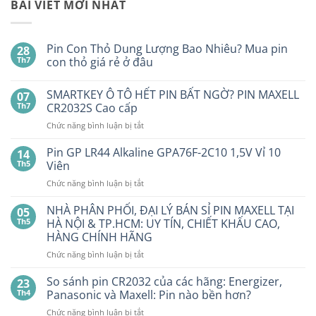
BÀI VIẾT MỚI NHẤT
Pin Con Thỏ Dung Lượng Bao Nhiêu? Mua pin
28
Th7
con thỏ giá rẻ ở đâu
Không
có
SMARTKEY Ô TÔ HẾT PIN BẤT NGỜ? PIN MAXELL
07
bình
luận
Th7
CR2032S Cao cấp
ở
Pin
ở
Chức năng bình luận bị tắt
Con
SMARTKEY
Thỏ
Ô
Dung
Pin GP LR44 Alkaline GPA76F-2C10 1,5V Vỉ 10
14
Lượng
TÔ
Th5
Viên
Bao
HẾT
Nhiêu?
ở
Chức năng bình luận bị tắt
PIN
Mua
Pin
pin
BẤT
con
GP
NHÀ PHÂN PHỐI, ĐẠI LÝ BÁN SỈ PIN MAXELL TẠI
NGỜ?
05
thỏ
LR44
PIN
Th5
HÀ NỘI & TP.HCM: UY TÍN, CHIẾT KHẤU CAO,
giá
Alkaline
rẻ
MAXELL
HÀNG CHÍNH HÃNG
ở
GPA76F-
CR2032S Cao
đâu
ở
Chức năng bình luận bị tắt
2C10
cấp
NHÀ
1,5V
PHÂN
Vỉ
So sánh pin CR2032 của các hãng: Energizer,
23
PHỐI,
10
Th4
Panasonic và Maxell: Pin nào bền hơn?
ĐẠI
Viên
ở
Chức năng bình luận bị tắt
LÝ